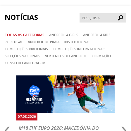
Facebook
Instagram
Twitter
NOTÍCIAS
Pesqui
TODAS AS CATEGORIAS
ANDEBOL 4 GIRLS
ANDEBOL 4 KIDS
PORTUGAL
ANDEBOL DE PRAIA
INSTITUCIONAL
COMPETIÇÕES NACIONAIS
COMPETIÇÕES INTERNACIONAIS
SELEÇÕES NACIONAIS
VERTENTES DO ANDEBOL
FORMAÇÃO
CONSELHO ARBITRAGEM
Anterior
Seguin
07.08.2026
06.
A
M18 EHF EURO 2026: MACEDÓNIA DO
D