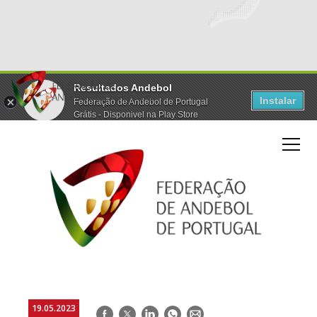
Resultados Andebol
Instalar
Federação de Andebol de Portugal
Grátis - Disponivel na Play Store
19.05.2023
Facebook
Twitter
LinkedIn
WhatsApp
E-