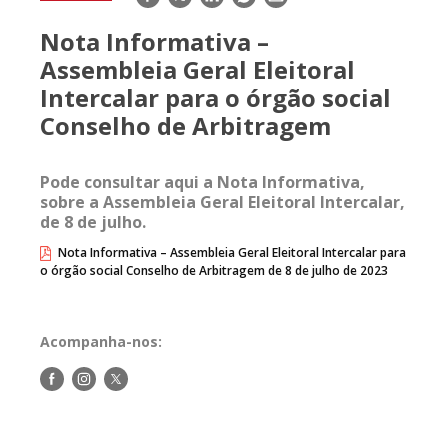
mail
Nota Informativa –
Assembleia Geral Eleitoral
Intercalar para o órgão social
Conselho de Arbitragem
Pode consultar aqui a Nota Informativa,
sobre a Assembleia Geral Eleitoral Intercalar,
de 8 de julho.
Nota Informativa – Assembleia Geral Eleitoral Intercalar para
o órgão social Conselho de Arbitragem de 8 de julho de 2023
Acompanha-nos:
Siga-
Siga-
Siga-
nos
nos
nos
no
no
no