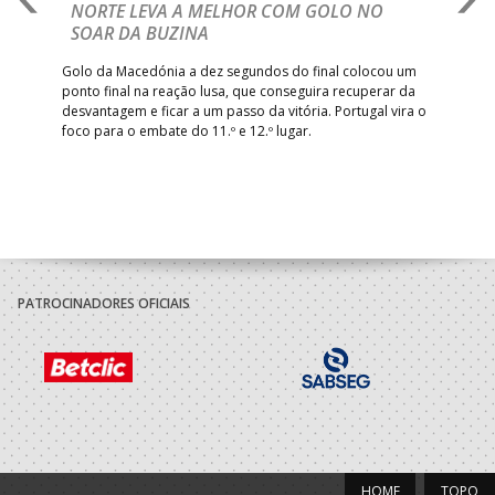
NORTE LEVA A MELHOR COM GOLO NO
Com
SOAR DA BUZINA
épo
o de
arra
 o
Golo da Macedónia a dez segundos do final colocou um
de
ponto final na reação lusa, que conseguira recuperar da
desvantagem e ficar a um passo da vitória. Portugal vira o
foco para o embate do 11.º e 12.º lugar.
PATROCINADORES OFICIAIS
HOME
TOPO