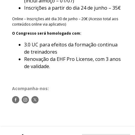
(inclui almoço – 01/07)
Inscrições a partir do dia 24 de junho – 35€
Online – Inscrições até dia 30 de junho – 20€ (Acesso total aos
conteúdos online via aplicativo)
O Congresso será homologado com:
3.0 UC para efeitos da formação continua
de treinadores
Renovação da EHF Pro License, com 3 anos
de validade.
Acompanha-nos:
Siga-
Siga-
Siga-
nos
nos
nos
no
no
no
Facebook
Instagram
Twitter