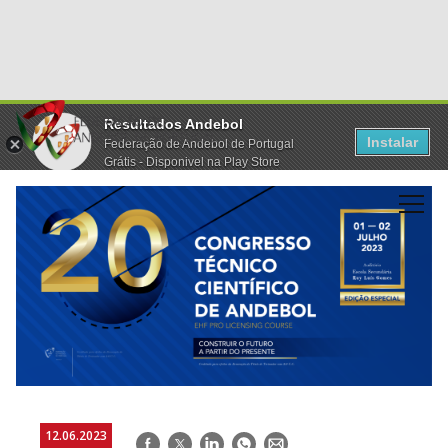
Resultados Andebol
Instalar
Federação de Andebol de Portugal
Grátis - Disponivel na Play Store
12.06.2023
Facebook
Twitter
LinkedIn
WhatsApp
E-