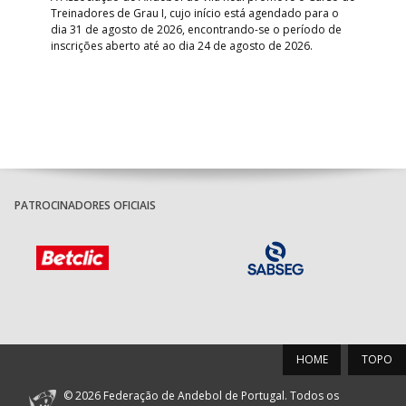
Treinadores de Grau I, cujo início está agendado para o
Gol
dia 31 de agosto de 2026, encontrando-se o período de
pont
inscrições aberto até ao dia 24 de agosto de 2026.
desv
foco
PATROCINADORES OFICIAIS
HOME
TOPO
© 2026 Federação de Andebol de Portugal. Todos os