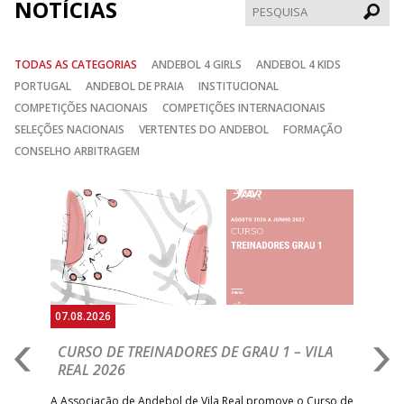
NOTÍCIAS
Pesqui
TODAS AS CATEGORIAS
ANDEBOL 4 GIRLS
ANDEBOL 4 KIDS
PORTUGAL
ANDEBOL DE PRAIA
INSTITUCIONAL
COMPETIÇÕES NACIONAIS
COMPETIÇÕES INTERNACIONAIS
SELEÇÕES NACIONAIS
VERTENTES DO ANDEBOL
FORMAÇÃO
CONSELHO ARBITRAGEM
Anterior
Seguin
07.08.2026
07.
CURSO DE TREINADORES DE GRAU 1 – VILA
M
REAL 2026
N
S
A Associação de Andebol de Vila Real promove o Curso de