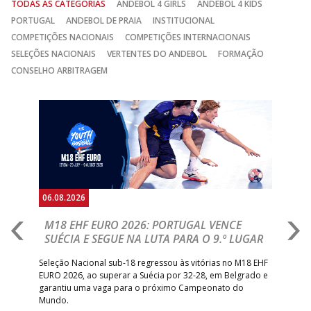
TODAS AS CATEGORIAS
ANDEBOL 4 GIRLS
ANDEBOL 4 KIDS
PORTUGAL
ANDEBOL DE PRAIA
INSTITUCIONAL
COMPETIÇÕES NACIONAIS
COMPETIÇÕES INTERNACIONAIS
SELEÇÕES NACIONAIS
VERTENTES DO ANDEBOL
FORMAÇÃO
CONSELHO ARBITRAGEM
Anterior
Seguin
06.08.2026
05.
M18 EHF EURO 2026: PORTUGAL VENCE
R
SUÉCIA E SEGUE NA LUTA PARA O 9.º LUGAR
R
bre
Seleção Nacional sub-18 regressou às vitórias no M18 EHF
San
EURO 2026, ao superar a Suécia por 32-28, em Belgrado e
Figu
garantiu uma vaga para o próximo Campeonato do
pro
Mundo.
tal