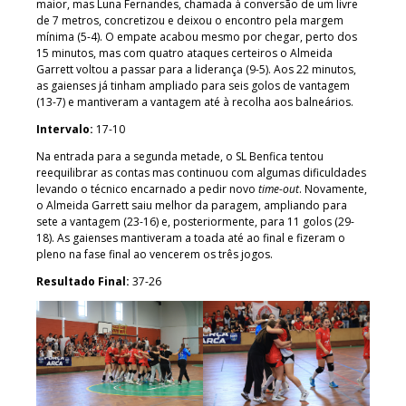
maior, mas Luna Fernandes, chamada à conversão de um livre
de 7 metros, concretizou e deixou o encontro pela margem
mínima (5-4). O empate acabou mesmo por chegar, perto dos
15 minutos, mas com quatro ataques certeiros o Almeida
Garrett voltou a passar para a liderança (9-5). Aos 22 minutos,
as gaienses já tinham ampliado para seis golos de vantagem
(13-7) e mantiveram a vantagem até à recolha aos balneários.
Intervalo:
17-10
Na entrada para a segunda metade, o SL Benfica tentou
reequilibrar as contas mas continuou com algumas dificuldades
levando o técnico encarnado a pedir novo
time-out
. Novamente,
o Almeida Garrett saiu melhor da paragem, ampliando para
sete a vantagem (23-16) e, posteriormente, para 11 golos (29-
18). As gaienses mantiveram a toada até ao final e fizeram o
pleno na fase final ao vencerem os três jogos.
Resultado Final:
37-26