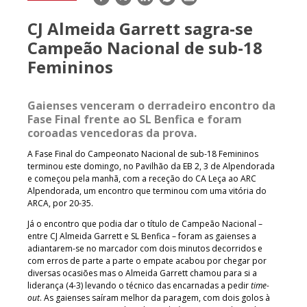
mail
CJ Almeida Garrett sagra-se
Campeão Nacional de sub-18
Femininos
Gaienses venceram o derradeiro encontro da
Fase Final frente ao SL Benfica e foram
coroadas vencedoras da prova.
A Fase Final do Campeonato Nacional de sub-18 Femininos
terminou este domingo, no Pavilhão da EB 2, 3 de Alpendorada
e começou pela manhã, com a receção do CA Leça ao ARC
Alpendorada, um encontro que terminou com uma vitória do
ARCA, por 20-35.
Já o encontro que podia dar o título de Campeão Nacional –
entre CJ Almeida Garrett e SL Benfica – foram as gaienses a
adiantarem-se no marcador com dois minutos decorridos e
com erros de parte a parte o empate acabou por chegar por
diversas ocasiões mas o Almeida Garrett chamou para si a
liderança (4-3) levando o técnico das encarnadas a pedir
time-
out
. As gaienses saíram melhor da paragem, com dois golos à