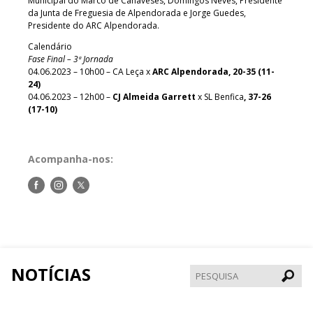
Municipal do Marco de Canaveses, Domingos Neves, Presidente
da Junta de Freguesia de Alpendorada e Jorge Guedes,
Presidente do ARC Alpendorada.
Calendário
Fase Final – 3ª Jornada
04.06.2023 – 10h00 – CA Leça x
ARC Alpendorada, 20-35 (11-
24)
04.06.2023 – 12h00 –
CJ Almeida Garrett
x SL Benfica
, 37-26
(17-10)
Acompanha-nos:
Siga-
Siga-
Siga-
nos
nos
nos
no
no
no
Facebook
Instagram
Twitter
NOTÍCIAS
Pesqui