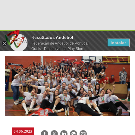
Resultados Andebol
Instalar
Federação de Andebol de Portugal
Grátis - Disponivel na Play Store
04.06.2023
Facebook
Twitter
LinkedIn
WhatsApp
E-