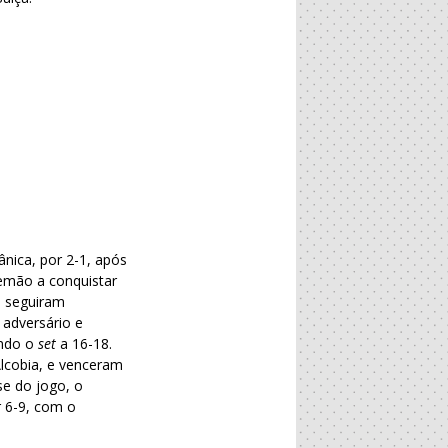
nica, por 2-1, após
emão a conquistar
e seguiram
 adversário e
ando o
set
a 16-18.
lcobia, e venceram
se do jogo, o
r 6-9, com o