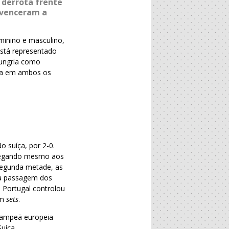
 derrota frente
 venceram a
minino e masculino,
está representado
Hungria como
eia em ambos os
 suíça, por 2-0.
hegando mesmo aos
 segunda metade, as
 à passagem dos
 Portugal controlou
em
sets
.
 campeã europeia
uíça.