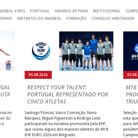
NDEBOL 4 KIDS
PORTUGAL
ANDEBOL DE PRAIA
INSTITUCIONAL
COMPE
IONAIS
VERTENTES DO ANDEBOL
FORMAÇÃO
CONSELHO ARBITRAGEM
05.08.2026
05.08
UGAL
RESPECT YOUR TALENT:
M18 
LUTA
PORTUGAL REPRESENTADO POR
PRO
CINCO ATLETAS
TRIU
rias no
Santiago Póvoas, Vasco Conceição, Nuno
Seleção 
por 32-
Marques, Miguel Figueiredo e Rodrigo Leite
esta qui
a o
participaram na iniciativa promovida pela EHF,
para def
que reuniu alguns dos maiores talentos do M18
penúlti
EHF EURO 2026 em Belgrado.
Campeon