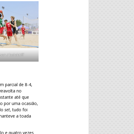
en / kolektiff
 parcial de 8-4,
iravolta no
stante até que
do por uma ocasião,
ndo
set
, tudo foi
 manteve a toada
lo e quatro vezes