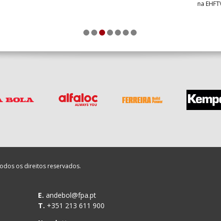
na EHFT
1
2
3
4
5
6
7
odos os direitos reservados.
E.
andebol@fpa.pt
T.
+351 213 611 900