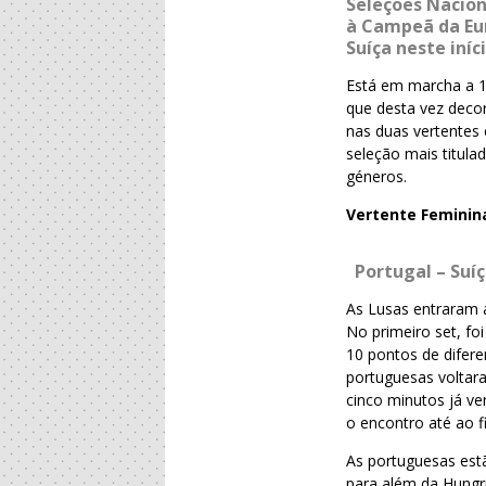
Seleções Nacio
à Campeã da Eur
Suíça neste iní
Está em marcha a 1
que desta vez decor
nas duas vertentes 
seleção mais titul
géneros.
Vertente Feminin
Portugal – Suí
As Lusas entraram a
No primeiro set, fo
10 pontos de difere
portuguesas voltar
cinco minutos já ve
o encontro até ao 
As portuguesas est
para além da Hungri