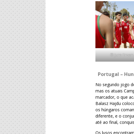
© Jure Erzen 
Portugal – Hun
No segundo jogo do
mas os atuais Camp
marcador, o que ac
Balasz Hajdu coloc
os húngaros comand
diferente, e o con
até ao final, conq
Os lusos encontram