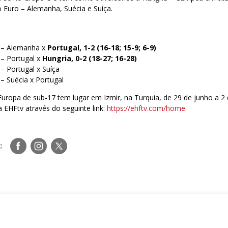
 Euro – Alemanha, Suécia e Suíça.
 – Alemanha x
Portugal, 1-2 (16-18; 15-9; 6-9)
 – Portugal x
Hungria, 0-2 (18-27; 16-28)
– Portugal x Suíça
– Suécia x Portugal
ropa de sub-17 tem lugar em Izmir, na Turquia, de 29 de junho a 2 
 EHFtv através do seguinte link:
https://ehftv.com/home
Siga-
Siga-
Siga-
:
nos
nos
nos
no
no
no
Facebook
Instagram
Twitter