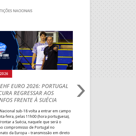
TIÇÕES NACIONAIS
Seguinte
.2026
05.08.2026
EHF EURO 2026: PORTUGAL
IHF W18 WORLD CH
CURA REGRESSAR AOS
BRASIL É O PRIMEIR
NFOS FRENTE À SUÉCIA
ADVERSÁRIO DA FAS
ELIMINAR DA PRESI
Nacional sub-18 volta a entrar em campo
nta-feira, pelas 11h00 (hora portuguesa),
Depois do primeiro lugar na f
rontar a Suécia, naquele que será o
President’s Cup, Portugal med
mo compromisso de Portugal no
Brasil, esta quinta-feira, no p
ato da Europa – transmissão em direto
Jogos de Apuramento entre o 17