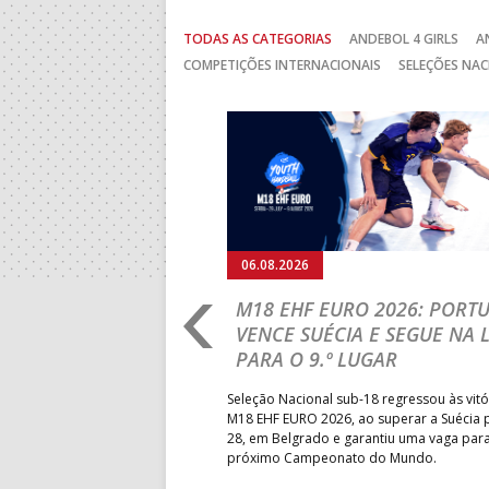
TODAS AS CATEGORIAS
ANDEBOL 4 GIRLS
A
COMPETIÇÕES INTERNACIONAIS
SELEÇÕES NAC
Anterior
06.08.2026
RLD CHAMPIONSHIP:
M18 EHF EURO 2026: PORT
IA PARA A EQUIPA
VENCE SUÉCIA E SEGUE NA 
PARA O 9.º LUGAR
obre o Brasil, em Ramnicu
Seleção Nacional sub-18 regressou às vitó
e de apuramento dos lugares 17
M18 EHF EURO 2026, ao superar a Suécia 
fo confortável das jogadoras
28, em Belgrado e garantiu uma vaga par
próximo Campeonato do Mundo.