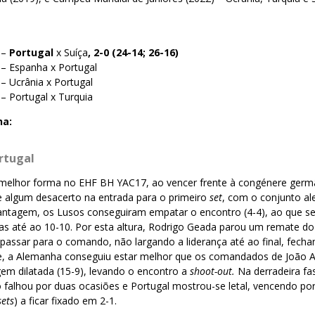
 –
Portugal
x Suíça
, 2-0 (24-14; 26-16)
 – Espanha x Portugal
– Ucrânia x Portugal
– Portugal x Turquia
na:
rtugal
 melhor forma no EHF BH YAC17, ao vencer frente à congénere germâ
e algum desacerto na entrada para o primeiro
set
, com o conjunto al
antagem, os Lusos conseguiram empatar o encontro (4-4), ao que s
as até ao 10-10. Por esta altura, Rodrigo Geada parou um remate do
passar para o comando, não largando a liderança até ao final, fech
 a Alemanha conseguiu estar melhor que os comandados de João A
em dilatada (15-9), levando o encontro a
shoot-out.
Na derradeira fa
 falhou por duas ocasiões e Portugal mostrou-se letal, vencendo po
sets
) a ficar fixado em 2-1.