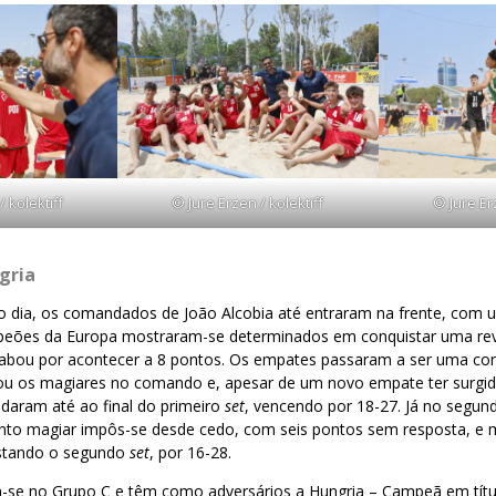
/ kolektiff
© Jure Erzen / kolektiff
© Jure Erz
gria
 dia, os comandados de João Alcobia até entraram na frente, com um
eões da Europa mostraram-se determinados em conquistar uma rev
abou por acontecer a 8 pontos. Os empates passaram a ser uma con
ou os magiares no comando e, apesar de um novo empate ter surgi
aram até ao final do primeiro
set
, vencendo por 18-27. Já no segu
junto magiar impôs-se desde cedo, com seis pontos sem resposta, e
uistando o segundo
set
, por 16-28.
-se no Grupo C e têm como adversários a Hungria – Campeã em títu