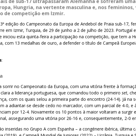
nais de sub-17 ultrapassaram Alemanha e sofreram uma
opa, Hungria, na vertente masculina e, nos femininos,
cio de competição em Izmir.
3ª edição do Campeonato da Europa de Andebol de Praia sub-17, fe
re em Izmir, Turquia, de 29 de junho a 2 de julho de 2023. Portugal 
e iniciou esta quinta-feira a participação na competição, que tem a 
ada, com 13 medalhas de ouro, a defender o título de Campeã Europ
a
:
ça
 sorrir no Campeonato da Europa, com uma vitória frente à formação
i clara a liderança portuguesa, que comandou todo o primeiro
set
, c
nça, com os quais selou a primeira parte do encontro (24-14). Já na
am a adiantar-se desde cedo no marcador, com um parcial de 4-0, e
nciam por 12-4. Novamente os 10 pontos à maior voltaram a surgir e
final, assegurando uma vitória por 26-16 e, consequentemente, 2-0 
ão inseridas no Grupo A com Espanha – a congénere ibérica, última
a (2019), e Campeã Mundial de Juniores (2022) – Ucrânia, Turquia e S