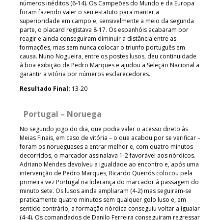
números inéditos (6-14). Os Campeões do Mundo e da Europa
foram fazendo valer o seu estatuto para manter a
superioridade em campo e, sensivelmente a meio da segunda
parte, o placard registava 8-17. Os espanhóis acabaram por
reagir e ainda conseguiram diminuir a distância entre as
formações, mas sem nunca colocar o triunfo português em
causa. Nuno Nogueira, entre os postes lusos, deu continuidade
à boa exibição de Pedro Marques e ajudou a Seleção Nacional a
garantir a vitória por números esclarecedores.
Resultado Final:
13-20
Portugal – Noruega
No segundo jogo do dia, que podia valer o acesso direto às
Meias Finais, em caso de vitória – o que acabou por se verificar –
foram os noruegueses a entrar melhor e, com quatro minutos
decorridos, o marcador assinalava 1-2 favorável aos nórdicos.
Adriano Mendes devolveu a igualdade ao encontro e, após uma
intervenção de Pedro Marques, Ricardo Queirós colocou pela
primeira vez Portugal na liderança do marcador à passagem do
minuto sete. Os lusos ainda ampliaram (4-2) mas seguiram-se
praticamente quatro minutos sem qualquer golo luso e, em
sentido contrário, a formação nórdica conseguiu voltar a igualar
(4-4). Os comandados de Danilo Ferreira conseguiram regressar