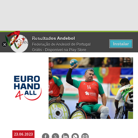
Resultados Andebol
Instalar
Federação de Andebol de Portugal
Grátis - Disponivel na Play Store
23.06.2023
Facebook
Twitter
LinkedIn
WhatsApp
E-