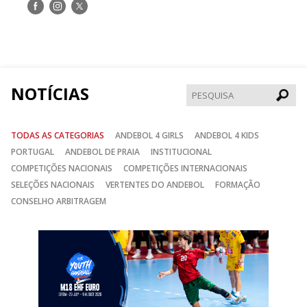
Siga-
Siga-
Siga-
nos
nos
nos
no
no
no
Facebook
Instagram
Twitter
NOTÍCIAS
Pesqui
TODAS AS CATEGORIAS
ANDEBOL 4 GIRLS
ANDEBOL 4 KIDS
PORTUGAL
ANDEBOL DE PRAIA
INSTITUCIONAL
COMPETIÇÕES NACIONAIS
COMPETIÇÕES INTERNACIONAIS
SELEÇÕES NACIONAIS
VERTENTES DO ANDEBOL
FORMAÇÃO
CONSELHO ARBITRAGEM
Anterior
Seguin