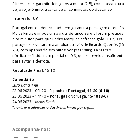
à liderança e garantir dois golos à maior (7-5), com a assinatura
de João Jerónimo, a cerca de cinco minutos do descanso.
Intervalo:
8-6
Portugal entrou determinado em garantir a passagem direta às
Meias Finais e impôs um parcial de cinco zero e foram precisos
oito minutos para que Pedro Marques sofresse golo (13-7). Os
portugueses voltaram a ampliar através de Ricardo Queirós (15-
7) e, com apenas dois minutos por jogar surgiu a reação
nórdica, refletida num parcial de 0-3, que se revelou insuficiente
para evitar a derrota.
Resultado Final:
15-10
Calendário
Euro Hand 4 All
23.06.2023 – 09h20 – Espanha x
Portugal
,
13-20 (6-10)
23.06.2023 – 14h40 –
Portugal
x Noruega,
15-10 (8-6)
24.06.2023 –
Meias Finais
*
horário e adversário das Meias Finais por definir
Acompanha-nos: