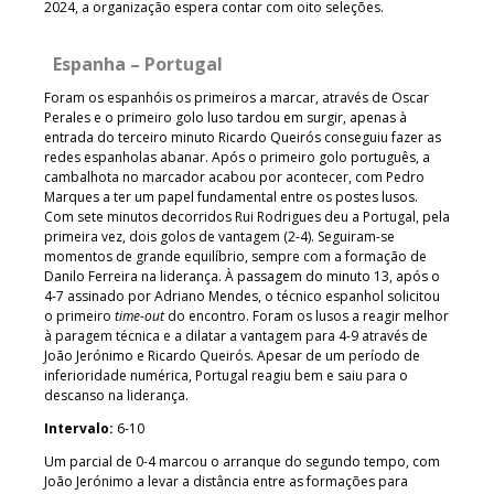
2024, a organização espera contar com oito seleções.
Espanha – Portugal
Foram os espanhóis os primeiros a marcar, através de Oscar
Perales
e o primeiro golo luso tardou em surgir, apenas à
entrada do terceiro minuto Ricardo Queirós conseguiu fazer as
redes espanholas abanar. Após o primeiro golo português, a
cambalhota no marcador acabou por acontecer, com Pedro
Marques a ter um papel fundamental entre os postes lusos.
Com sete minutos decorridos Rui Rodrigues
deu a Portugal, pela
primeira vez, dois golos de vantagem (2-4). Seguiram-se
momentos de grande equilíbrio, sempre com a formação de
Danilo Ferreira na liderança. À passagem do minuto 13, após o
4-7 assinado por Adriano Mendes, o técnico espanhol solicitou
o primeiro
time-out
do encontro. Foram os lusos a reagir melhor
à paragem técnica e a dilatar a vantagem para 4-9 através de
João Jerónimo e Ricardo Queirós. Apesar de um período de
inferioridade numérica, Portugal reagiu bem e saiu para o
descanso na liderança.
Intervalo:
6-10
Um parcial de 0-4 marcou o arranque do segundo tempo, com
João Jerónimo a levar a distância entre as formações para