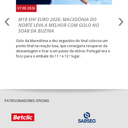
07.08.2026
06.
A
M18 EHF EURO 2026: MACEDÓNIA DO
D
NORTE LEVA A MELHOR COM GOLO NO
Com
SOAR DA BUZINA
épo
o de
arra
 o
Golo da Macedónia a dez segundos do final colocou um
de
ponto final na reação lusa, que conseguira recuperar da
desvantagem e ficar a um passo da vitória. Portugal vira o
foco para o embate do 11.º e 12.º lugar.
PATROCINADORES OFICIAIS