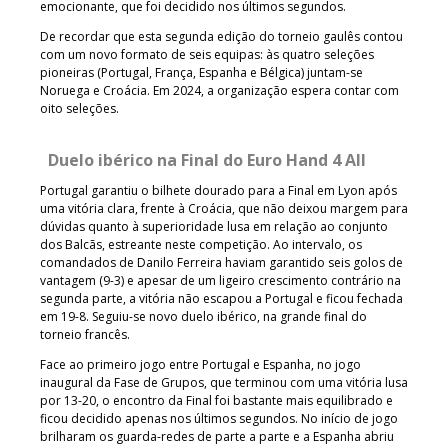
emocionante, que foi decidido nos últimos segundos.
De recordar que esta segunda edição do torneio gaulês contou
com um novo formato de seis equipas: às quatro seleções
pioneiras (Portugal, França, Espanha e Bélgica) juntam-se
Noruega e Croácia. Em 2024, a organização espera contar com
oito seleções.
Duelo ibérico na Final do Euro Hand 4 All
Portugal garantiu o bilhete dourado para a Final em Lyon após
uma vitória clara, frente à Croácia, que não deixou margem para
dúvidas quanto à superioridade lusa em relação ao conjunto
dos Balcãs, estreante neste competição. Ao intervalo, os
comandados de Danilo Ferreira haviam garantido seis golos de
vantagem (9-3) e apesar de um ligeiro crescimento contrário na
segunda parte, a vitória não escapou a Portugal e ficou fechada
em 19-8. Seguiu-se novo duelo ibérico, na grande final do
torneio francês.
Face ao primeiro jogo entre Portugal e Espanha, no jogo
inaugural da Fase de Grupos, que terminou com uma vitória lusa
por 13-20, o encontro da Final foi bastante mais equilibrado e
ficou decidido apenas nos últimos segundos. No início de jogo
brilharam os guarda-redes de parte a parte e a Espanha abriu