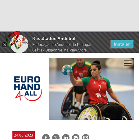
Resultados Andebol
Instalar
Federação de Andebol de Portugal
Grátis - Disponivel na Play Store
24.06.2023
Facebook
Twitter
LinkedIn
WhatsApp
E-