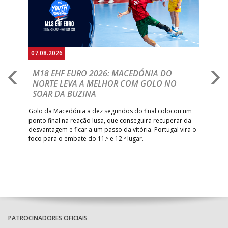
07.08.2026
06.
A
M18 EHF EURO 2026: MACEDÓNIA DO
D
NORTE LEVA A MELHOR COM GOLO NO
Com
SOAR DA BUZINA
épo
o de
arra
 o
Golo da Macedónia a dez segundos do final colocou um
de
ponto final na reação lusa, que conseguira recuperar da
desvantagem e ficar a um passo da vitória. Portugal vira o
foco para o embate do 11.º e 12.º lugar.
PATROCINADORES OFICIAIS