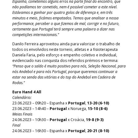
Espanha, cometemos alguns erros na parte final do encontro, que
não podíamos ter cometido, nem é possível cometer a este nível.
Estávamos a ganhar por quatro golos de diferença e, em três
minutos e meio, ficámos empatados. Temos que analisar a nossa
performance, perceber o que fizemos de mal, corrigir e no futuro,
certamente que Portugal terá sempre uma palavra a dizer nas
competições internacionais.”
Danilo Ferreira aproveitou ainda para valorizar o trabalho de
todos os envolvidos neste torneio, atletas e a fisioterapeuta
Daniela Faria, pelo esforço e empenho coletivo e individual,
evidenciado nas conquista dos referidos prémios e termina:
“Penso que o saldo é muito positivo para nós, Seleção Nacional, para
nós Andebol e para nós Portugal, porque queremos continuar a
estar na senda das vitórias e do top do Andebol em Cadeira de
Rodas.”
Euro Hand 4 All
Calendário:
23.06.2023 – 09h20 – Espanha x
Portugal
,
13-20 (6-10)
23.06.2023 – 14h40 –
Portugal
x Noruega,
15-10 (8-6)
Meias Finais
24.06.2023 – 10h30 –
Portugal
x Croácia,
19-8 (9-3)
Final
24.06.2023 – 16h30 – Espanha x
Portugal
,
20-21 (8-10)