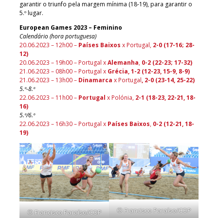
garantir o triunfo pela margem mínima (18-19), para garantir o
5.º lugar.
European Games 2023 – Feminino
Calendário (hora portuguesa)
20.06.2023 – 12h00 –
Países Baixos
x Portugal,
2-0 (17-16; 28-
12)
20.06.2023 – 19h00 – Portugal x
Alemanha
,
0-2 (22-23; 17-32)
21.06.2023 – 08h00 – Portugal x
Grécia, 1-2 (12-23, 15-9, 8-9)
21.06.2023 – 13h00 –
Dinamarca
x Portugal
, 2-0 (23-14, 25-22)
5.º-8.º
22.06.2023 – 11h00 –
Portugal
x Polónia,
2-1 (
18-23, 22-21,
18-
16)
5.º/6.º
22.06.2023 – 16h30 – Portugal x
Países Baixos
,
0-2 (12-21, 18-
19)
© Francisco Paraíso/COP
© Francisco Paraíso/COP