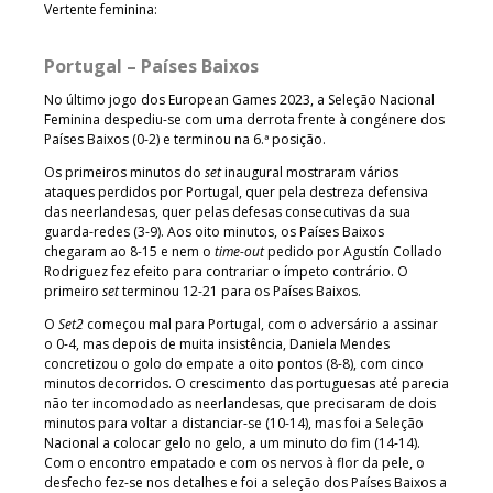
Vertente feminina:
Portugal – Países Baixos
No último jogo dos European Games 2023, a Seleção Nacional
Feminina despediu-se com uma derrota frente à congénere dos
Países Baixos (0-2) e terminou na 6.ª posição.
Os primeiros minutos do
set
inaugural mostraram vários
ataques perdidos por Portugal, quer pela destreza defensiva
das neerlandesas, quer pelas defesas consecutivas da sua
guarda-redes (3-9). Aos oito minutos, os Países Baixos
chegaram ao 8-15 e nem o
time-out
pedido por Agustín Collado
Rodriguez fez efeito para contrariar o ímpeto contrário. O
primeiro
set
terminou 12-21 para os Países Baixos.
O
Set2
começou mal para Portugal, com o adversário a assinar
o 0-4, mas depois de muita insistência, Daniela Mendes
concretizou o golo do empate a oito pontos (8-8), com cinco
minutos decorridos. O crescimento das portuguesas até parecia
não ter incomodado as neerlandesas, que precisaram de dois
minutos para voltar a distanciar-se (10-14), mas foi a Seleção
Nacional a colocar gelo no gelo, a um minuto do fim (14-14).
Com o encontro empatado e com os nervos à flor da pele, o
desfecho fez-se nos detalhes e foi a seleção dos Países Baixos a