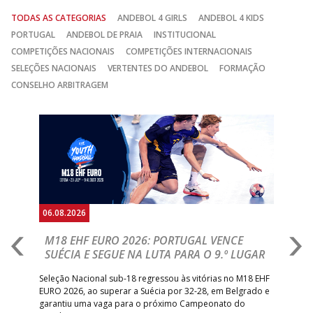
TODAS AS CATEGORIAS
ANDEBOL 4 GIRLS
ANDEBOL 4 KIDS
PORTUGAL
ANDEBOL DE PRAIA
INSTITUCIONAL
COMPETIÇÕES NACIONAIS
COMPETIÇÕES INTERNACIONAIS
SELEÇÕES NACIONAIS
VERTENTES DO ANDEBOL
FORMAÇÃO
CONSELHO ARBITRAGEM
Anterior
Seguin
06.08.2026
05.
M18 EHF EURO 2026: PORTUGAL VENCE
R
SUÉCIA E SEGUE NA LUTA PARA O 9.º LUGAR
R
bre
Seleção Nacional sub-18 regressou às vitórias no M18 EHF
San
EURO 2026, ao superar a Suécia por 32-28, em Belgrado e
Figu
garantiu uma vaga para o próximo Campeonato do
pro