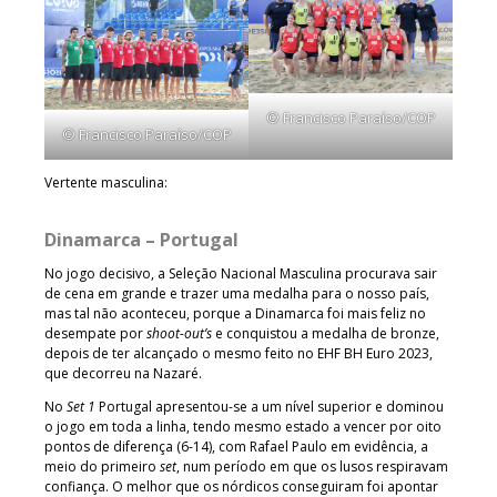
© Francisco Paraíso/COP
© Francisco Paraíso/COP
Vertente masculina:
Dinamarca – Portugal
No jogo decisivo, a Seleção Nacional Masculina procurava sair
de cena em grande e trazer uma medalha para o nosso país,
mas tal não aconteceu, porque a Dinamarca foi mais feliz no
desempate por
shoot-out’s
e conquistou a medalha de bronze,
depois de ter alcançado o mesmo feito no EHF BH Euro 2023,
que decorreu na Nazaré.
No
Set 1
Portugal apresentou-se a um nível superior e dominou
o jogo em toda a linha, tendo mesmo estado a vencer por oito
pontos de diferença (6-14), com Rafael Paulo em evidência, a
meio do primeiro
set
, num período em que os lusos respiravam
confiança. O melhor que os nórdicos conseguiram foi apontar