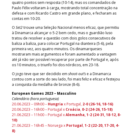
quatro pontos sem resposta (10-14), mas os comandados de
Paulo Félix voltaram à carga, mostrando total concentração na
defesa e com Ricardo Castro em grande plano, e fecharam as
contas em 10-20.
O
Set2
trouxe uma Seleção Nacional menos eficaz, que permitiu
à Dinamarca alcançar o 5-2 bem cedo, mas o guardião luso
tratou de resolver a questão com dois golos consecutivos de
baliza a baliza, para colocar Portugal na dianteira (5-6), pela
primeira vez, aos quatro minutos. Os dinamarqueses
mostraram mais argumentos e foram aumentado a vantagem
até já não ser possível recuperar por parte de Portugal e, após
os 10 minutos, o triunfo foi dos nórdicos, em 23-18.
O jogo teve que ser decidido em
shoot-out’s
e a Dinamarca
contou com a sorte do seu lado, foi mais feliz e eficaz e festejou
a conquista da medalha de bronze (8-6).
European Games 2023 – Masculino
Calendário (hora portuguesa)
20.06.2023 – 09h00 –
Hungria
x Portugal,
2-0 (26-16, 18-16)
20.06.2023 – 16h00 – Portugal x
Croácia
,
0-2 (24-26, 15-18
)
21.06.2023 – 11h00 – Portugal x
Alemanha, 1-2 (24-31, 18-12, 8-
10)
21.06.2023 – 16h45 – Noruega x
Portugal
,
1-2 (22-20, 17-20, 4-
8)