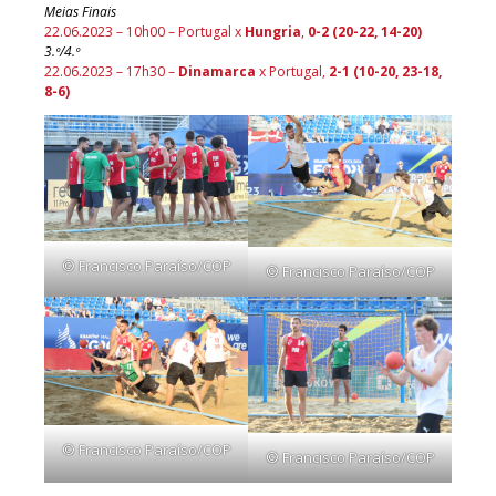
Meias Finais
22.06.2023 – 10h00 – Portugal x
Hungria
,
0-2 (20-22, 14-20)
3.º/4.º
22.06.2023 – 17h30 –
Dinamarca
x Portugal,
2-1 (10-20, 23-18,
8-6)
© Francisco Paraíso/COP
© Francisco Paraíso/COP
© Francisco Paraíso/COP
© Francisco Paraíso/COP