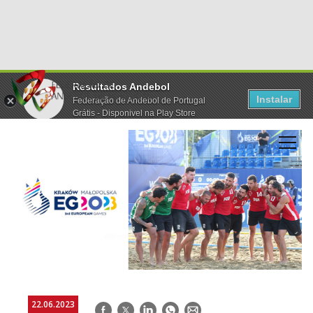
Resultados Andebol
Instalar
Federação de Andebol de Portugal
Grátis - Disponivel na Play Store
22.06.2023
Facebook
Twitter
LinkedIn
WhatsApp
E-