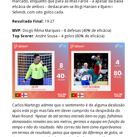
marcado, enquanto que para as Ilhas Faroé – a apesar da baixa
eficácia de ambos – destacaram-se Bogi Hansen e Bjarni i
Selvindi, com oito golos cada.
Resultado Final:
19-27
MVP:
Diogo Rêma Marques – 8 defesas (40% de eficácia)
Top Scorer:
André Sousa – 4 golos (80% de eficácia)
Carlos Martingo admite que o sentimento é de alguma desilusão
após este jogo mas fala em dever cumprido na despedida do
Main Round:
“Apesar de até termos entrado bem no jogo, falhámos
demasiados remates aos seis metros, gerimos a equipa em função do
tempo e não do resultado. Não correu tão bem como esperávamos
em termos de resultado, penso que apesar da diferença de golos, se