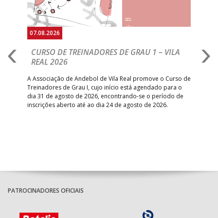
07.08.2026
07.
CURSO DE TREINADORES DE GRAU 1 – VILA
M
REAL 2026
N
S
A Associação de Andebol de Vila Real promove o Curso de
Treinadores de Grau I, cujo início está agendado para o
Gol
dia 31 de agosto de 2026, encontrando-se o período de
pont
inscrições aberto até ao dia 24 de agosto de 2026.
desv
foco
PATROCINADORES OFICIAIS