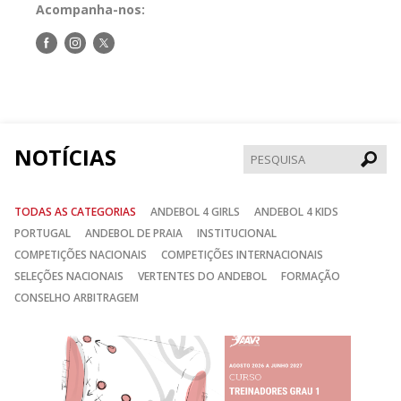
Acompanha-nos:
Siga-
Siga-
Siga-
nos
nos
nos
no
no
no
Facebook
Instagram
Twitter
NOTÍCIAS
Pesqui
TODAS AS CATEGORIAS
ANDEBOL 4 GIRLS
ANDEBOL 4 KIDS
PORTUGAL
ANDEBOL DE PRAIA
INSTITUCIONAL
COMPETIÇÕES NACIONAIS
COMPETIÇÕES INTERNACIONAIS
SELEÇÕES NACIONAIS
VERTENTES DO ANDEBOL
FORMAÇÃO
CONSELHO ARBITRAGEM
Anterior
Seguin