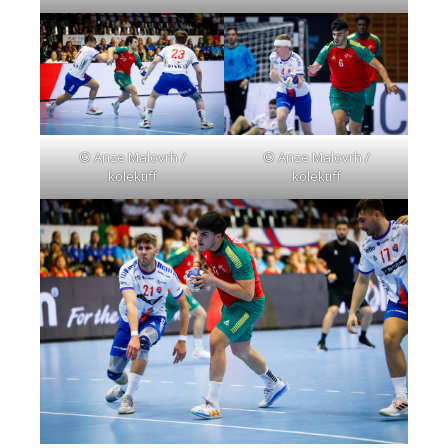
© Anze Malovrh /
© Anze Malovrh /
kolektiff
kolektiff