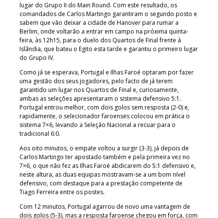
lugar do Grupo II do Main Round. Com este resultado, os
comandados de Carlos Martingo garantiram o segundo posto e
sabem que vão deixar a cidade de Hanover para rumar a
Berlim, onde voltarão a entrar em campo na próxima quinta-
feira, às 12h15, para o duelo dos Quartos de Final frente à
Islândia, que bateu o Egito esta tarde e garantiu o primeiro lugar
do Grupo IV.
Como já se esperava, Portugal e Ilhas Faroé optaram por fazer
uma gestão dos seus jogadores, pelo facto de já terem
garantido um lugar nos Quartos de Final e, curiosamente,
ambas as seleções apresentaram o sistema defensivo 5:1.
Portugal entrou melhor, com dois golos sem resposta (2-0) e,
rapidamente, o selecionador faroenses colocou em prática o
sistema 7×6, levando a Seleção Nacional a recuar para o
tradicional 6:0.
Aos oito minutos, o empate voltou a surgir (3-3), já depois de
Carlos Martingo ter apostado também e pela primeira vez no
7×6, o que não fez as Ilhas Faroé abdicarem do 5:1 defensivo e,
neste altura, as duas equipas mostravam-se a um bom nível
defensivo, com destaque para a prestação competente de
Tiago Ferreira entre os postes.
Com 12 minutos, Portugal agarrou de novo uma vantagem de
dois golos (5-3), mas a resposta faroense chegou em força, com