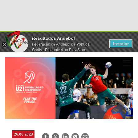
Resultados Andebol
Instalar
Federação de Andebol de Portugal
Grátis - Disponivel na Play Store
26.06.2023
Facebook
Twitter
LinkedIn
WhatsApp
E-