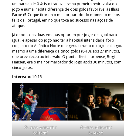
um parcial de 0-4: isto traduziu-se na primeira reviravolta do
jogo e numa inédita diferença de dois golos favorável às Ilhas
Faroé (5-7), que tiraram o melhor partido do momento menos
feliz de Portugal, em no que toca ao sucesso nas ações de
ataque.
Já depois das duas equipas optarem por jogar de igual para
igual, e apesar do jogo não ter a habitual intensidade, foi o
conjunto do Atlântico Norte que geriu o rumo do jogo e chegou
mesmo a uma diferença de cinco golos (8-13), aos 27 minutos,
que prevaleceu ao intervalo. O ponta direita faroense, Bogi
Hansen, era o melhor marcador do jogo após 30 minutos, com
cinco golos.
Intervalo:
10-15
© Anze Malovrh /
© Anze Malovrh /
kolektiff
kolektiff