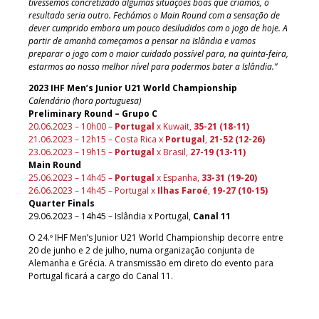
tivessemos concretizado algumas situações boas que criámos, o
resultado seria outro. Fechámos o Main Round com a sensação de
dever cumprido embora um pouco desiludidos com o jogo de hoje. A
partir de amanhã começamos a pensar na Islândia e vamos
preparar o jogo com o maior cuidado possível para, na quinta-feira,
estarmos ao nosso melhor nível para podermos bater a Islândia.”
2023 IHF Men’s Junior U21 World Championship
Calendário (hora portuguesa)
Preliminary Round – Grupo C
20.06.2023 – 10h00 –
Portugal
x Kuwait,
35-21 (18-11)
21.06.2023 – 12h15 – Costa Rica x
Portugal
,
2
1-52 (12-26)
23.06.2023 – 19h15 –
Portugal
x Brasil,
27-19 (13-11)
Main Round
25.06.2023 – 14h45 –
Portugal
x Espanha,
33-31 (19-20)
26.06.2023 – 14h45 – Portugal x
Ilhas Faroé
,
19-27 (10-15)
Quarter Finals
29.06.2023 – 14h45 – Islândia x Portugal,
Canal 11
O 24.º IHF Men’s Junior U21 World Championship decorre entre
20 de junho e 2 de julho, numa organização conjunta de
Alemanha e Grécia. A transmissão em direto do evento para
Portugal ficará a cargo do Canal 11.