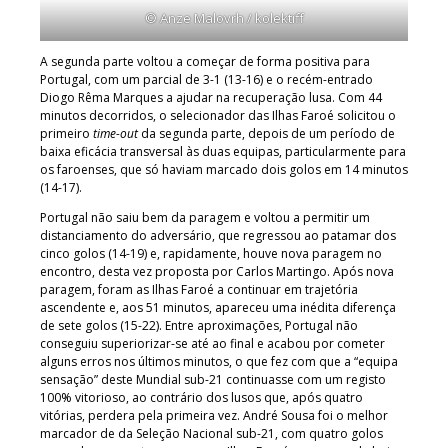
© Anze Malovrh / kolektiff
A segunda parte voltou a começar de forma positiva para
Portugal, com um parcial de 3-1 (13-16) e o recém-entrado
Diogo Rêma Marques a ajudar na recuperação lusa. Com 44
minutos decorridos, o selecionador das Ilhas Faroé solicitou o
primeiro
time-out
da segunda parte, depois de um período de
baixa eficácia transversal às duas equipas, particularmente para
os faroenses, que só haviam marcado dois golos em 14 minutos
(14-17).
Portugal não saiu bem da paragem e voltou a permitir um
distanciamento do adversário, que regressou ao patamar dos
cinco golos (14-19) e, rapidamente, houve nova paragem no
encontro, desta vez proposta por Carlos Martingo. Após nova
paragem, foram as Ilhas Faroé a continuar em trajetória
ascendente e, aos 51 minutos, apareceu uma inédita diferença
de sete golos (15-22). Entre aproximações, Portugal não
conseguiu superiorizar-se até ao final e acabou por cometer
alguns erros nos últimos minutos, o que fez com que a “equipa
sensação” deste Mundial sub-21 continuasse com um registo
100% vitorioso, ao contrário dos lusos que, após quatro
vitórias, perdera pela primeira vez. André Sousa foi o melhor
marcador de da Seleção Nacional sub-21, com quatro golos