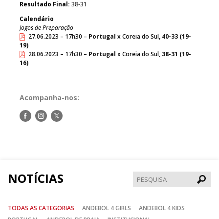
Resultado Final:
38-31
Calendário
Jogos de Preparação
27.06.2023 – 17h30 –
Portugal
x Coreia do Sul
, 40-33 (19-
19)
28.06.2023 – 17h30 –
Portugal
x Coreia do Sul
, 38-31 (19-
16)
Acompanha-nos:
Siga-
Siga-
Siga-
nos
nos
nos
no
no
no
Facebook
Instagram
Twitter
NOTÍCIAS
Pesqui
TODAS AS CATEGORIAS
ANDEBOL 4 GIRLS
ANDEBOL 4 KIDS