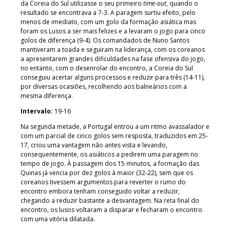
da Coreia do Sul utilizasse o seu primeiro
time-out
, quando o
resultado se encontrava a 7-3. A paragem surtiu efeito, pelo
menos de imediato, com um golo da formação asiática mas
foram os Lusos a ser mais felizes e a levaram o jogo para cinco
golos de diferença (9-4). Os comandados de Nuno Santos
mantiveram a toada e seguiram na liderança, com os coreanos
a apresentarem grandes dificuldades na fase ofensiva do jogo,
no entanto, com o desenrolar do encontro, a Coreia do Sul
conseguiu acertar alguns processos e reduzir para três (14-11),
por diversas ocasiões, recolhendo aos balneários com a
mesma diferença.
Intervalo:
19-16
Na segunda metade, a Portugal entrou a um ritmo avassalador e
com um parcial de cinco golos sem resposta, traduzidos em 25-
17, criou uma vantagem não antes vista e levando,
consequentemente, os asiáticos a pedirem uma paragem no
tempo de jogo. À passagem dos 15 minutos, a formação das
Quinas já vencia por dez golos à maior (32-22), sem que os
coreanos tivessem argumentos para reverter o rumo do
encontro embora tenham conseguido voltar a reduzir,
chegando a reduzir bastante a desvantagem. Na reta final do
encontro, os lusos voltaram a disparar e fecharam o encontro
com uma vitória dilatada.