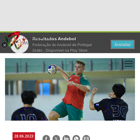
Resultados Andebol
Instalar
Federação de Andebol de Portugal
Grátis - Disponivel na Play Store
28.06.2023
Facebook
Twitter
LinkedIn
WhatsApp
E-