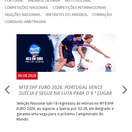
PORTUGAL
ANDEBOL DE PRAIA
INSTITUCIONAL
COMPETIÇÕES NACIONAIS
COMPETIÇÕES INTERNACIONAIS
SELEÇÕES NACIONAIS
VERTENTES DO ANDEBOL
FORMAÇÃO
CONSELHO ARBITRAGEM
Anterior
Seguin
06.08.2026
05.
M18 EHF EURO 2026: PORTUGAL VENCE
R
SUÉCIA E SEGUE NA LUTA PARA O 9.º LUGAR
R
bre
Seleção Nacional sub-18 regressou às vitórias no M18 EHF
San
EURO 2026, ao superar a Suécia por 32-28, em Belgrado e
Figu
garantiu uma vaga para o próximo Campeonato do
pro
Mundo.
tal