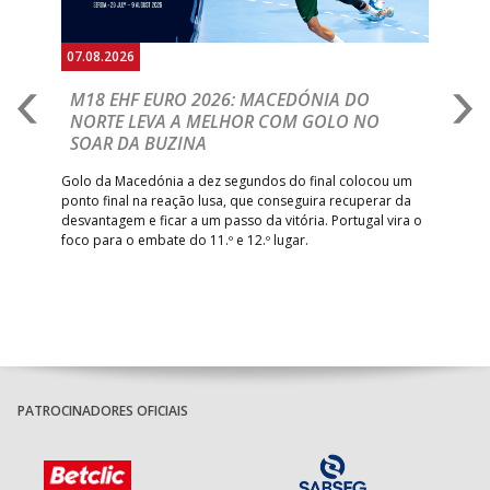
07.08.2026
06.
A
M18 EHF EURO 2026: MACEDÓNIA DO
D
NORTE LEVA A MELHOR COM GOLO NO
Com
SOAR DA BUZINA
épo
o de
arra
 o
Golo da Macedónia a dez segundos do final colocou um
de
ponto final na reação lusa, que conseguira recuperar da
desvantagem e ficar a um passo da vitória. Portugal vira o
foco para o embate do 11.º e 12.º lugar.
PATROCINADORES OFICIAIS