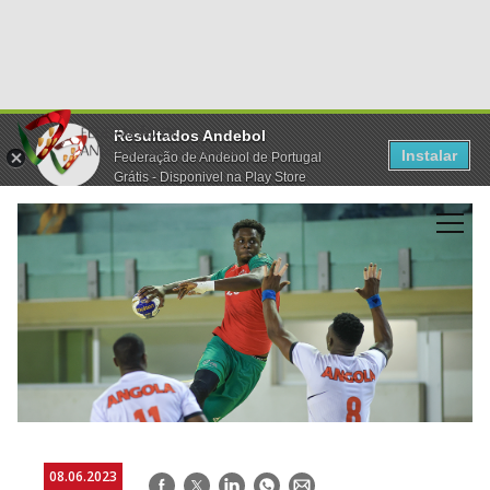
Resultados Andebol
Instalar
Federação de Andebol de Portugal
Grátis - Disponivel na Play Store
08.06.2023
Facebook
Twitter
LinkedIn
WhatsApp
E-