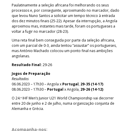
Paulatinamente a seleção africana foi melhorando os seus
processos e, por conseguinte, aproximando no marcador, dado
que levou Nuno Santos a solicitar um tempo técnico à entrada
dos dez minutos finais (25-22). Apesar da interrupção, a Angola
aproximou mas, instantes mais tarde, foram os portugueses a
voltar a fugir no marcador (28-23).
Uma reta final bem conseguida por parte da seleção africana,
com um parcial de 0-3, ainda tentou “assustar” os portugueses,
mas António Machado colocou um ponto final nas ambições
angolanas.
Resultado Final:
29-26
Jogos de Preparação
Resultados
06.06.2023 – 17h30 – Angola x
Portugal
,
29-35 (14-17)
08.06.2023 – 17h30 –
Portugal
x Angola,
29-26 (14-12)
O 24.º IHF Men’s Junior U21 World Championship vai decorrer
entre 20 de junho e 2 de julho, numa organização conjunta de
Alemanha e Grécia.
Acompanha-nos: