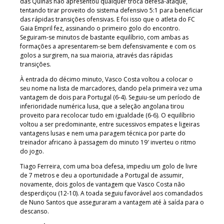
das Quinas não apresentou qualquer troca defesa-ataque,
tentando tirar proveito do sistema defensivo 5:1 para beneficiar
das rápidas transições ofensivas. E foi isso que o atleta do FC
Gaia Empril fez, assinando o primeiro golo do encontro.
Seguiram-se minutos de bastante equilíbrio, com ambas as
formações a apresentarem-se bem defensivamente e com os
golos a surgirem, na sua maioria, através das rápidas
transições.
À entrada do décimo minuto, Vasco Costa voltou a colocar o
seu nome na lista de marcadores, dando pela primeira vez uma
vantagem de dois para Portugal (6-4). Seguiu-se um período de
inferioridade numérica lusa, que a seleção angolana tirou
proveito para recolocar tudo em igualdade (6-6). O equilíbrio
voltou a ser predominante, entre sucessivos empates e ligeiras
vantagens lusas e nem uma paragem técnica por parte do
treinador africano à passagem do minuto 19′ inverteu o ritmo
do jogo.
Tiago Ferreira, com uma boa defesa, impediu um golo de livre
de 7 metros e deu a oportunidade a Portugal de assumir,
novamente, dois golos de vantagem que Vasco Costa não
desperdiçou (12-10). A toada seguiu favorável aos comandados
de Nuno Santos que asseguraram a vantagem até à saída para o
descanso.