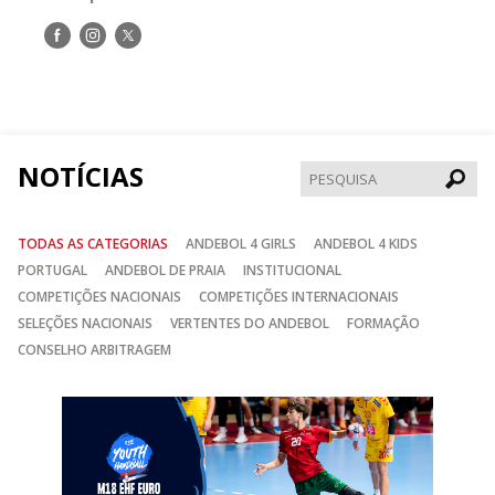
Siga-
Siga-
Siga-
nos
nos
nos
no
no
no
Facebook
Instagram
Twitter
NOTÍCIAS
Pesqui
TODAS AS CATEGORIAS
ANDEBOL 4 GIRLS
ANDEBOL 4 KIDS
PORTUGAL
ANDEBOL DE PRAIA
INSTITUCIONAL
COMPETIÇÕES NACIONAIS
COMPETIÇÕES INTERNACIONAIS
SELEÇÕES NACIONAIS
VERTENTES DO ANDEBOL
FORMAÇÃO
CONSELHO ARBITRAGEM
Anterior
Seguin