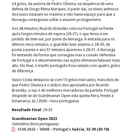
24 golos, da autoria de Pedro Oliveira, na sequência de uma
defesa de Diogo Rêma Marques. A partir daí, os níveis anímicos
dos lusos estavam no máximo e não havia espaço para que a
Noruega conseguisse voltar a assumir protagonismo.
Aos 48 minutos, Ricardo Brandão colocou Portugal na frente
após longos minutos de espera (26-27), o que levou a um
pedido de
time-out
, por parte da Noruega. À entrada para os
últimos cinco minutos, o guardião luso assinou o 28-30, de
ponta a ponta e aos 57 minutos apareceu o 28-31. A Noruega
foi tentando da forma que conseguia mas a coesão defensiva
de Portugal e o discernimento nas ações ofensivas falavam mais
alto. No final, o triunfo português ficou selado com quatro golos
de diferença.
Vasco Costa destacou-se com 10 golos marcados, mais dois do
que Pedro Oliveira e o dobro dos apontados por Ricardo
Brandão, o
top-3
de melhores marcadores da partida. Portugal
despede-se do Scandinavian Open esta quinta-feira, frente à
Dinamarca, às 12h00 – hora portuguesa.
Resultado Final:
29-33
Scandinavian Open 2023
Calendário (hora portuguesa)
13.06.2023 – 16h00 – Portugal x
Suécia
,
32-39 (20-18)