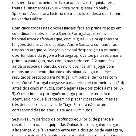
despedida do torneio nórdico acontecerá esta quinta-feira,
frente à Dinamarca (12h00 – hora portuguesa), no Sæby
Spektrum. Assim foi a história do triunfo luso, desta quarta-feira,
na Vendia Hallen:
Com cinco trocas nas opções iniciais, face ao primeiro jogo em
solo dinamarquês frente à Suécia, Portugal apresentava a
habitual troca defesa-ataque, com Miguel Oliveira apenas em
funções defensivas e o capitão, André Sousa, a comandar as
tropas no ataque. A Seleção Nacional desperdiçou a primeira
oportunidade do jogo e a Noruega aproveitou para reclamar a
primeira vantagem, mas com o marcador em 2-2 numa fase
ainda precoce da partida, os nórdicos ficaram a jogar com
menos um elemento durante dois minutos, algo que teve
resultados práticos para Portugal: um parcial de 1-3 fez com
que, não só Portugal chegasse à dianteira pela primeira vez (3-4)
antes dos cinco minutos, como agarrasse dois golos à maior (3-
5). O crescimento português no jogo podia até ter sido mais
acentuado no que à vantagem no placar diz respeito, mas as
três defesas consecutivas de Tiago Ferreira não foram
correspondidas no ataque até aos 10 minutos.
Seguiu-se um período de profundo equilíbrio, de parada e
resposta, em que a equipa das Quinas foi conseguindo segurar
a liderança, que ía variando entre um e dois golos de vantagem,
durante mais de 10 minutos, com as habituais trocas pelo meio,