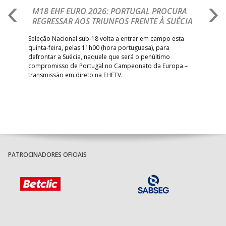
M18 EHF EURO 2026: PORTUGAL PROCURA
I
REGRESSAR AOS TRIUNFOS FRENTE À SUÉCIA
O
E
uel
Seleção Nacional sub-18 volta a entrar em campo esta
quinta-feira, pelas 11h00 (hora portuguesa), para
Depo
defrontar a Suécia, naquele que será o penúltimo
Cup,
compromisso de Portugal no Campeonato da Europa –
no 
transmissão em direto na EHFTV.
e 3
PATROCINADORES OFICIAIS