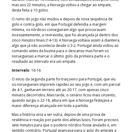
mas aos 22 minutos, a Noruega voltou a chegar ao empate,
desta feita a 10 golos.
O rumo do jogo não mudou e depois de nova sequência de
golo e contra-golo, em que Portugal defendia a margem
mínima, os nórdicos conseguiram algo que procuravam
incessantemente, a reviravolta, que foi alcançada já dentro dos
cinco minutos finais (14-13). A Noruega voltava assim à dianteira,
algo que já não acontecia desde o 3-2. Portugal ainda voltou ao
comando antes da buzina para o descanso mas foram os
norueguesas a marcar o último golo da primeira parte e o
resultado ao intervalo era um empate.
Intervalo:
16-16
O início da segunda parte foi traiçoeiro para Portugal, que viu
os noruegueses imporem rapidez ao seu jogo e, com um parcial
de 4-1, ganharam terreno até ao 20-17, com apenas cinco
minutos decorridos. Mais tarde, o cenário ficou mais cinzento,
quando surgiu o 22-18, altura em que a Noruega festejava a
maior diferença alcançada em toda a partida.
Mas a história viria a ser outra, depois de uma prova de
resiliência e reação por parte dos atletas lusos. Foram precisos
sete minutos para que o poderio nórdico fosse anulado e, em
sentido contrário, Portugal avançava para o golo do empate a