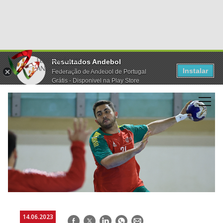
Resultados Andebol
Instalar
Federação de Andebol de Portugal
Grátis - Disponivel na Play Store
14.06.2023
Facebook
Twitter
LinkedIn
WhatsApp
E-