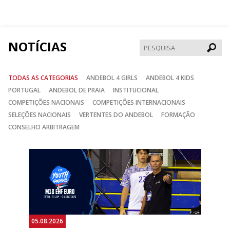
no
no
no
Facebook
Instagram
Twitter
NOTÍCIAS
Pesqui
TODAS AS CATEGORIAS
ANDEBOL 4 GIRLS
ANDEBOL 4 KIDS
PORTUGAL
ANDEBOL DE PRAIA
INSTITUCIONAL
COMPETIÇÕES NACIONAIS
COMPETIÇÕES INTERNACIONAIS
SELEÇÕES NACIONAIS
VERTENTES DO ANDEBOL
FORMAÇÃO
CONSELHO ARBITRAGEM
Anterior
Seguin
05.08.2026
05.