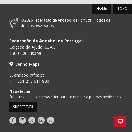
HOME
TOPO
© 2026 Federação de Andebol de Portugal. Todos os
direitos reservados.
Federação de Andebol de Portugal
Calçada da Ajuda, 63-69
1300-006 Lisboa
Ver no Mapa
E.
andebol@fpa.pt
T.
+351 213 611 900
Newsletter
Subscreva a nossa newsletter para se manter a par das novidades
SUBSCREVER
Siga-
Siga-
Siga-
AndebolTV
Loja
nos
nos
nos
no
no
no