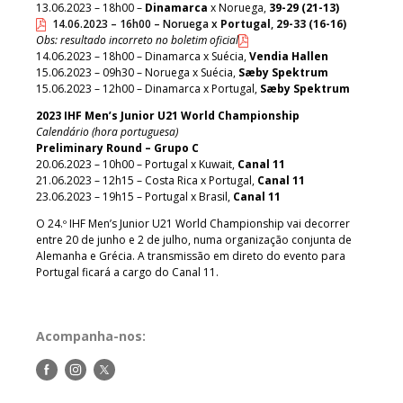
13.06.2023 – 18h00 –
Dinamarca
x Noruega,
39-29 (21-13)
14.06.2023 – 16h00 – Noruega x
Portugal
,
29-33 (16-16)
Obs: resultado incorreto no boletim oficial
14.06.2023 – 18h00 – Dinamarca x Suécia,
Vendia Hallen
15.06.2023 – 09h30 – Noruega x Suécia,
Sæby Spektrum
15.06.2023 – 12h00 – Dinamarca x Portugal,
Sæby Spektrum
2023 IHF Men’s Junior U21 World Championship
Calendário (hora portuguesa)
Preliminary Round – Grupo C
20.06.2023 – 10h00 – Portugal x Kuwait,
Canal 11
21.06.2023 – 12h15 – Costa Rica x Portugal,
Canal 11
23.06.2023 – 19h15 – Portugal x Brasil,
Canal 11
O 24.º IHF Men’s Junior U21 World Championship vai decorrer
entre 20 de junho e 2 de julho, numa organização conjunta de
Alemanha e Grécia. A transmissão em direto do evento para
Portugal ficará a cargo do Canal 11.
Acompanha-nos:
Siga-
Siga-
Siga-
nos
nos
nos