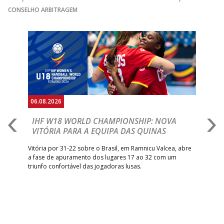
CONSELHO ARBITRAGEM
Anterior
Seguin
06.08.2026
06.
IHF W18 WORLD CHAMPIONSHIP: NOVA
M
VITÓRIA PARA A EQUIPA DAS QUINAS
S
ra a
Vitória por 31-22 sobre o Brasil, em Ramnicu Valcea, abre
Sele
a fase de apuramento dos lugares 17 ao 32 com um
EURO
triunfo confortável das jogadoras lusas.
gar
Mun