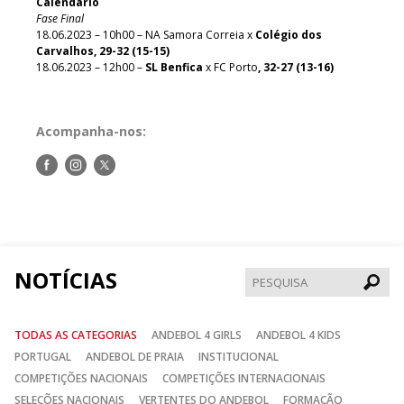
Calendário
Fase Final
18.06.2023 – 10h00 – NA Samora Correia x
Colégio dos
Carvalhos, 29-32 (15-15)
18.06.2023 – 12h00 –
SL Benfica
x FC Porto
, 32-27 (13-16)
Acompanha-nos:
Siga-
Siga-
Siga-
nos
nos
nos
no
no
no
Facebook
Instagram
Twitter
NOTÍCIAS
Pesqui
TODAS AS CATEGORIAS
ANDEBOL 4 GIRLS
ANDEBOL 4 KIDS
PORTUGAL
ANDEBOL DE PRAIA
INSTITUCIONAL
COMPETIÇÕES NACIONAIS
COMPETIÇÕES INTERNACIONAIS
SELEÇÕES NACIONAIS
VERTENTES DO ANDEBOL
FORMAÇÃO