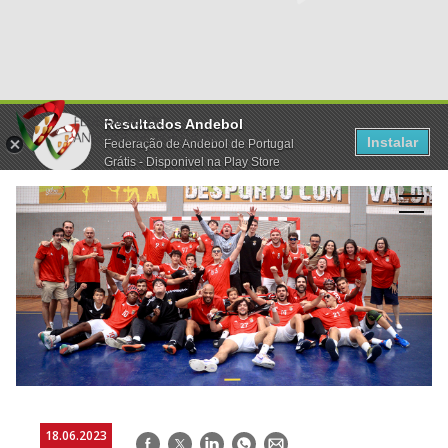
Resultados Andebol
Instalar
Federação de Andebol de Portugal
Grátis - Disponivel na Play Store
18.06.2023
Facebook
Twitter
LinkedIn
WhatsApp
E-