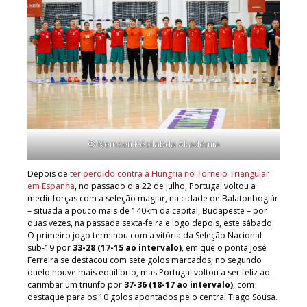
© Nemzeti Kézilabda Akadémia
Depois de
ter perdido contra a Hungria no Torneio Triangular
em Espanha
, no passado dia 22 de julho, Portugal voltou a
medir forças com a seleção magiar, na cidade de Balatonboglár
– situada a pouco mais de 140km da capital, Budapeste – por
duas vezes, na passada sexta-feira e logo depois, este sábado.
O primeiro jogo terminou com a vitória da Seleção Nacional
sub-19 por
33-28 (17-15 ao intervalo)
, em que o ponta José
Ferreira se destacou com sete golos marcados; no segundo
duelo houve mais equilíbrio, mas Portugal voltou a ser feliz ao
carimbar um triunfo por
37-36 (18-17 ao intervalo)
, com
destaque para os 10 golos apontados pelo central Tiago Sousa.