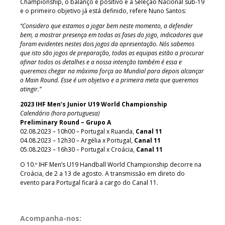
Championship, o balanço é positivo e a Seleção Nacional sub-19
e o primeiro objetivo já está definido, refere Nuno Santos:
“Considero que estamos a jogar bem neste momento, a defender
bem, a mostrar presença em todas as fases do jogo, indicadores que
foram evidentes nestes dois jogos da apresentação. Nós sabemos
que isto são jogos de preparação, todas as equipas estão a procurar
afinar todos os detalhes e a nossa intenção também é essa e
queremos chegar na máxima força ao Mundial para depois alcançar
o Main Round. Esse é um objetivo e a primeira meta que queremos
atingir.”
2023 IHF Men’s Junior U19 World Championship
Calendário (hora portuguesa)
Preliminary Round – Grupo A
02.08.2023 – 10h00 – Portugal x Ruanda,
Canal 11
04.08.2023 – 12h30 – Argélia x Portugal,
Canal 11
05.08.2023 – 16h30 – Portugal x Croácia,
Canal 11
O 10.º IHF Men’s U19 Handball World Championship decorre na
Croácia, de 2 a 13 de agosto. A transmissão em direto do
evento para Portugal ficará a cargo do Canal 11.
Acompanha-nos: