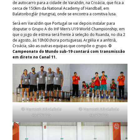
de autocarro para a cidade de Varaždin, na Croácia, que fica a
cerca de 150km da National Academy of Handball, em
Balatonboglár (Hungria), onde se encontra a comitiva lusa.
Será em Varaždin que Portugal se vai depois instalar para
disputar o Grupo A do IHF Men’s U19 World Championship, em
que o jogo de estreia será frente à seleção do Ruanda, no dia 2
de agosto, às 10h00 (hora portuguesa). Argélia e a anfitriã,
Croácia, são as outras equipas que compõe o grupo.
O
Campeonato do Mundo sub-19 contará com transmissão
em direto no Canal 11.
© Nemzeti Kézilabda
© Nemzeti Kézilabda
Akadémia
Akadémia