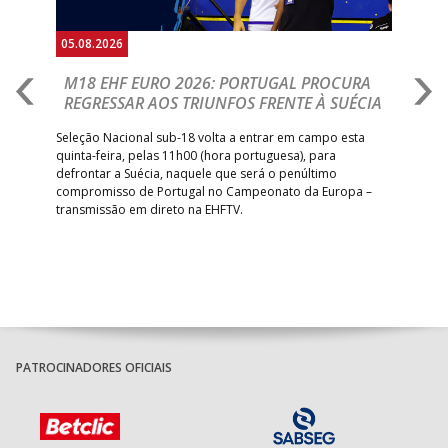
05.08.2026
05.
M18 EHF EURO 2026: PORTUGAL PROCURA
I
REGRESSAR AOS TRIUNFOS FRENTE À SUÉCIA
O
E
uel
Seleção Nacional sub-18 volta a entrar em campo esta
quinta-feira, pelas 11h00 (hora portuguesa), para
Depo
defrontar a Suécia, naquele que será o penúltimo
Cup,
compromisso de Portugal no Campeonato da Europa –
no 
transmissão em direto na EHFTV.
e 3
PATROCINADORES OFICIAIS