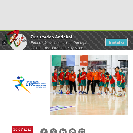
Resultados Andebol
Instalar
Federação de Andebol de Portugal
Grátis - Disponivel na Play Store
30.07.2023
Facebook
Twitter
LinkedIn
WhatsApp
E-