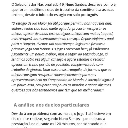
O Selecionador Nacional sub-19, Nuno Santos, descreve como é
que foram os últimos dias de trabalho da comitiva lusa às suas
ordens, desde o início do estágio em solo português:
“O estágio de Rio Maior foi útil porque permitiu nos naqueles dias,
embora tenha sido tudo muito agitado, procurar recuperar os
atletas, apesar de ainda termos alguns atletas com muitos ‘toques’,
mas recuperá-los essencialmente do cansaço.
Depois viajámos aqui
para a Hungria, tivemos um contratempo logístico e fizemos o
primeiro jogo sem treinar. Os jogos correram bem, já estávamos
fisicamente um pouco melhor, mas a seguir ao segundo jogo, já
sentimos outra vez algum cansaço e agora estamos a realizar
apenas um treino por dia de pavilhão, complementado com
trabalho de ginásio. Uma coisa mais tranquila, de forma a que os
atletas consigam recuperar convenientemente para nos
apresentarmos bem no Campeonato de Mundo. A intenção agora é
um pouco essa, recuperar um pouco as mazelas e afinar algumas
questões que nós entendemos que têm que ser melhoradas.”
A análise aos duelos particulares
Devido a um problema com as malas, o Jogo 1 até esteve em
risco de se realizar, segundo Nuno Santos, que analisou a
prestação lusa durante os 120 minutos, considerando que