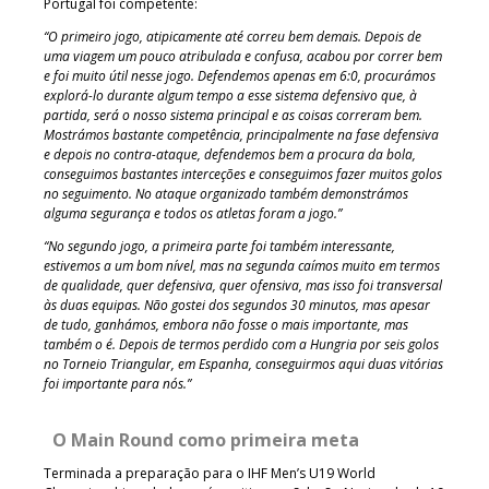
Portugal foi competente:
“O primeiro jogo, atipicamente até correu bem demais. Depois de
uma viagem um pouco atribulada e confusa, acabou por correr bem
e foi muito útil nesse jogo. Defendemos apenas em 6:0, procurámos
explorá-lo durante algum tempo a esse sistema defensivo que, à
partida, será o nosso sistema principal e as coisas correram bem.
Mostrámos bastante competência, principalmente na fase defensiva
e depois no contra-ataque, defendemos bem a procura da bola,
conseguimos bastantes interceções e conseguimos fazer muitos golos
no seguimento. No ataque organizado também demonstrámos
alguma segurança e todos os atletas foram a jogo.”
“No segundo jogo, a primeira parte foi também interessante,
estivemos a um bom nível, mas na segunda caímos muito em termos
de qualidade, quer defensiva, quer ofensiva, mas isso foi transversal
às duas equipas. Não gostei dos segundos 30 minutos, mas apesar
de tudo, ganhámos, embora não fosse o mais importante, mas
também o é. Depois de termos perdido com a Hungria por seis golos
no Torneio Triangular, em Espanha, conseguirmos aqui duas vitórias
foi importante para nós.”
O Main Round como primeira meta
Terminada a preparação para o IHF Men’s U19 World