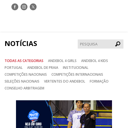
Siga-
Siga-
Siga-
nos
nos
nos
no
no
no
Facebook
Instagram
Twitter
NOTÍCIAS
Pesqui
TODAS AS CATEGORIAS
ANDEBOL 4 GIRLS
ANDEBOL 4 KIDS
PORTUGAL
ANDEBOL DE PRAIA
INSTITUCIONAL
COMPETIÇÕES NACIONAIS
COMPETIÇÕES INTERNACIONAIS
SELEÇÕES NACIONAIS
VERTENTES DO ANDEBOL
FORMAÇÃO
CONSELHO ARBITRAGEM
Anterior
Seguin