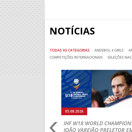
NOTÍCIAS
TODAS AS CATEGORIAS
ANDEBOL 4 GIRLS
A
COMPETIÇÕES INTERNACIONAIS
SELEÇÕES NAC
Anterior
05.08.2026
RLD CHAMPIONSHIP:
IHF W18 WORLD CHAMPIONS
PRIMEIRO
JOÃO VAREJÃO PRELETOR E