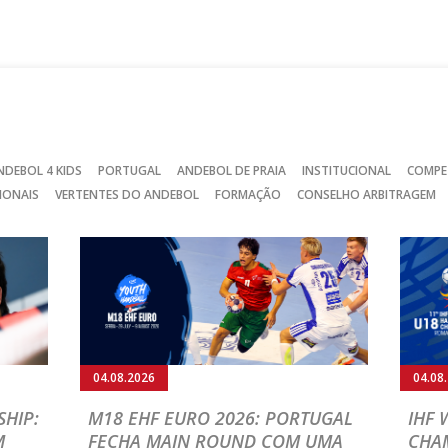
no
no
no
Facebook
Instagram
Twitter
NDEBOL 4 KIDS
PORTUGAL
ANDEBOL DE PRAIA
INSTITUCIONAL
COMPE
IONAIS
VERTENTES DO ANDEBOL
FORMAÇÃO
CONSELHO ARBITRAGEM
04.08.2026
04.08
HIP:
M18 EHF EURO 2026: PORTUGAL
IHF
M
FECHA MAIN ROUND COM UMA
CHA