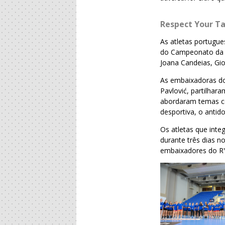
Respect Your Ta
As atletas portugu
do Campeonato da E
Joana Candeias, Gio
As embaixadoras do
Pavlović, partilhar
abordaram temas co
desportiva, o antido
Os atletas que int
durante três dias 
embaixadores do RY