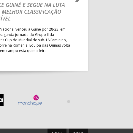
E GUINÉ E SEGUE NA LUTA
MAIN ROUND
 MELHOR CLASSIFICAÇÃO
Segunda parte dominada pelos
ÍVEL
derrota portuguesa por 35-45,
Grupo II da Main Round do Eu
Nacional venceu a Guiné por 28-23, em
Masculino, em Belgrado. Equip
 segunda jornada do Grupo II da
a entrar em campo esta terça-f
t’s Cup do Mundial de sub-18 Feminino,
horas.
orre na Roménia. Equipa das Quinas volta
 em campo esta quinta-feira.