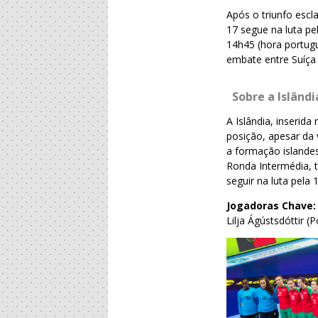
Após o triunfo escl
17 segue na luta pel
14h45 (hora portugu
embate entre Suíça 
Sobre a Islândi
A Islândia, inserid
posição, apesar da 
a formação islandes
Ronda Intermédia, 
seguir na luta pela 
Jogadoras Chave
Lilja Ágústsdóttir (