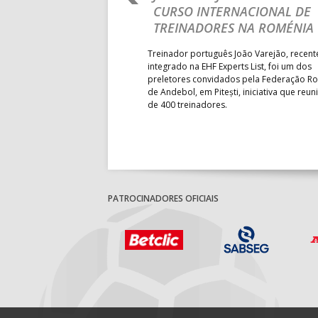
 DA FASE A
CURSO INTERNACIONAL DE
 PRESIDENT’S CUP
TREINADORES NA ROMÉNIA
 lugar na fase de grupos da
Treinador português João Varejão, recen
ortugal mede forças com o
integrado na EHF Experts List, foi um dos
-feira, no primeiro embate dos
preletores convidados pela Federação 
 entre o 17.º e 32.º lugare do
de Andebol, em Pitești, iniciativa que reun
do sub-18 Feminino.
de 400 treinadores.
PATROCINADORES OFICIAIS