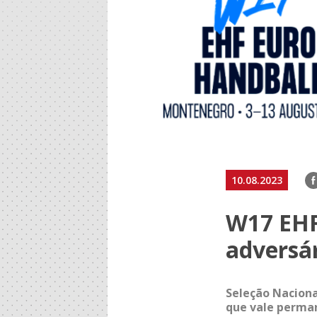
F
10.08.2023
W17 EHF 
adversá
Seleção Nacion
que vale perman