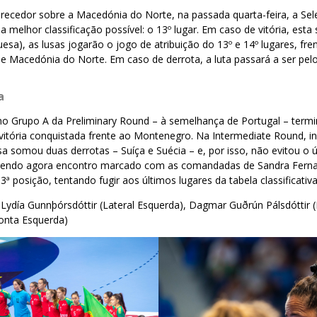
arecedor sobre a Macedónia do Norte, na passada quarta-feira, a Se
a melhor classificação possível: o 13º lugar. Em caso de vitória, esta 
esa), as lusas jogarão o jogo de atribuição do 13º e 14º lugares, fr
e Macedónia do Norte. Em caso de derrota, a luta passará a ser pelo
a
a no Grupo A da Preliminary Round – à semelhança de Portugal – term
vitória conquistada frente ao Montenegro. Na Intermediate Round, ins
a somou duas derrotas – Suíça e Suécia – e, por isso, não evitou o ú
tendo agora encontro marcado com as comandadas de Sandra Ferna
13ª posição, tentando fugir aos últimos lugares da tabela classificativa
:
Lydía Gunnþórsdóttir (Lateral Esquerda), Dagmar Guðrún Pálsdóttir (L
Ponta Esquerda)