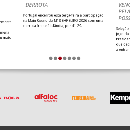
DERROTA
VENC
PELA
Portugal encerrou esta terça-feira a participação
POSS
na Main Round do M18 EHF EURO 2026 com uma
temente
derrota frente à Islândia, por 41-29.
Seleção 
Romena
jogo da
iu mais
Presiden
que dec
a entrar
1
2
3
4
5
6
7