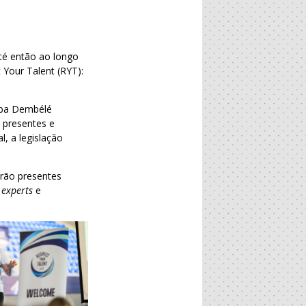
té então ao longo
Your Talent (RYT):
raba Dembélé
 presentes e
, a legislação
arão presentes
s
experts
e