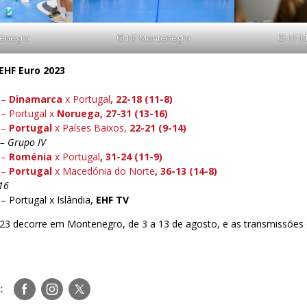
enegro
© HF Montenegro
© HF 
EHF Euro 2023
 –
Dinamarca
x Portugal
, 22-18 (11-8)
 – Portugal x
Noruega, 27-31 (13-16)
 –
Portugal
x Países Baixos,
22-21 (9-14)
– Grupo IV
 –
Roménia
x Portugal
, 31-24 (11-9)
 –
Portugal
x Macedónia do Norte
, 36-13 (14-8)
16
– Portugal x Islândia,
EHF TV
3 decorre em Montenegro, de 3 a 13 de agosto, e as transmissões
Siga-
Siga-
Siga-
:
nos
nos
nos