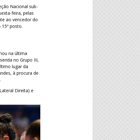
leção Nacional sub-
sexta-feira, pelas
ente ao vencedor do
 15º posto.
inou na última
erida no Grupo III,
ltimo lugar da
ndes, à procura de
.
ateral Direita) e