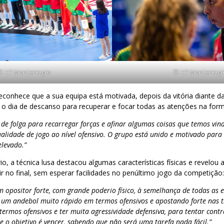
© HF Montenegro
© HF Montenegr
econhece que a sua equipa está motivada, depois da vitória diante 
 o dia de descanso para recuperar e focar todas as atenções na form
de folga para recarregar forças e afinar algumas coisas que temos vin
alidade de jogo ao nível ofensivo. O grupo está unido e motivado para
elevado.”
o, a técnica lusa destacou algumas características físicas e revelou 
ir no final, sem esperar facilidades no penúltimo jogo da competição
m opositor forte, com grande poderio físico, à semelhança de todas as 
um andebol muito rápido em termos ofensivos e apostando forte nas t
termos ofensivos e ter muita agressividade defensiva, para tentar contr
e o objetivo é vencer, sabendo que não será uma tarefa nada fácil.”