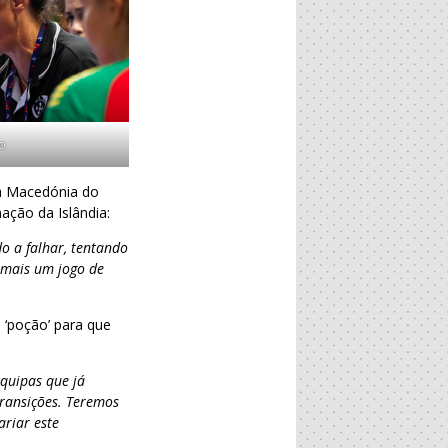
o
da Macedónia do
ação da Islândia:
do a falhar, tentando
 mais um jogo de
a ‘poção’ para que
:
equipas que já
ransições. Teremos
ariar este