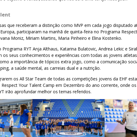
lent
esas que receberam a distinção como MVP em cada jogo disputado a
uropa, participaram na manhã de quinta-feira no Programa Respect 
vana Moniz, Miriam Martins, Maria Pinheiro e Elina Kostenko.
 Programa RYT Anja Althaus, Katarina Bulatovic, Andrea Lekic e Si
am os seus conhecimentos e experiências com todas as jovens atletas
mo a importância de tópicos extra jogo, como a comunicação social
ping, a saúde mental, as carreias dual e a nutrição.
egrarem os All Star Team de todas as competições jovens da EHF est
no Respect Your Talent Camp em Dezembro do ano corrente, onde o
T irão aprofundar melhor os temas referidos.