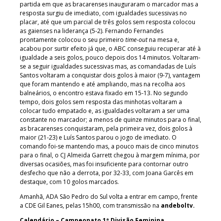
partida em que as bracarenses inauguraram o marcador mas a
resposta surgiu de imediato, com igualdades sucessivas no
placar, até que um parcial de três golos sem resposta colocou
as gaienses na liderança (5-2). Fernando Fernandes
prontamente colocou o seu primeiro
time-out
na mesa e,
acabou por surtir efeito já que, o ABC conseguiu recuperar até à
igualdade a seis golos, pouco depois dos 14 minutos. Voltaram-
se a seguir igualdades sucessivas mas, as comandadas de Luís
Santos voltaram a conquistar dois golos à maior (9-7), vantagem
que foram mantendo e até ampliando, mas na recolha aos
balneários, o encontro estava fixado em 15-13. No segundo
tempo, dois golos sem resposta das minhotas voltaram a
colocar tudo empatado e, as igualdades voltaram a ser uma
constante no marcador; a menos de quinze minutos para o final,
as bracarenses conquistaram, pela primeira vez, dois golos à
maior (21-23) e Luís Santos parou o jogo de imediato. O
comando foi-se mantendo mas, a pouco mais de cinco minutos
para o final, o CJ Almeida Garrett chegou à margem mínima, por
diversas ocasiões, mas foi insuficiente para contornar outro
desfecho que não a derrota, por 32-33, com Joana Garcês em
destaque, com 10 golos marcados.
Amanhã, ADA São Pedro do Sul volta a entrar em campo, frente
a CDE Gil Eanes, pelas 15h00, com transmissão na
andeboltv.
Calendário – Campeonato 1ª Divisão Feminina