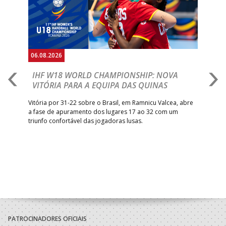
06.08.2026
06.
IHF W18 WORLD CHAMPIONSHIP: NOVA
M
VITÓRIA PARA A EQUIPA DAS QUINAS
S
ra a
Vitória por 31-22 sobre o Brasil, em Ramnicu Valcea, abre
Sele
a fase de apuramento dos lugares 17 ao 32 com um
EURO
triunfo confortável das jogadoras lusas.
gar
Mun
PATROCINADORES OFICIAIS