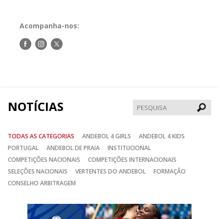
Acompanha-nos:
Siga-
Siga-
Siga-
nos
nos
nos
no
no
no
Facebook
Instagram
Twitter
NOTÍCIAS
Pesqui
TODAS AS CATEGORIAS
ANDEBOL 4 GIRLS
ANDEBOL 4 KIDS
PORTUGAL
ANDEBOL DE PRAIA
INSTITUCIONAL
COMPETIÇÕES NACIONAIS
COMPETIÇÕES INTERNACIONAIS
SELEÇÕES NACIONAIS
VERTENTES DO ANDEBOL
FORMAÇÃO
CONSELHO ARBITRAGEM
Anterior
Seguin