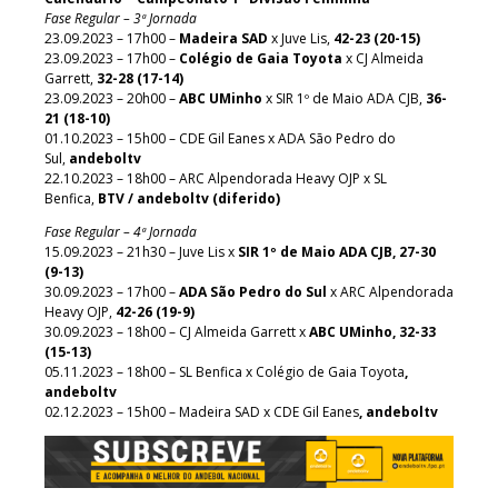
Fase Regular – 3ª Jornada
23.09.2023 – 17h00 –
Madeira SAD
x Juve Lis,
42-23 (20-15)
23.09.2023 – 17h00 –
Colégio de Gaia Toyota
x CJ Almeida
Garrett,
32-28 (17-14)
23.09.2023 – 20h00 –
ABC UMinho
x SIR 1º de Maio ADA CJB,
36-
21 (18-10)
01.10.2023 – 15h00 – CDE Gil Eanes x ADA São Pedro do
Sul,
andeboltv
22.10.2023 – 18h00 – ARC Alpendorada Heavy OJP x SL
Benfica,
BTV /
andeboltv (diferido)
Fase Regular – 4ª Jornada
15.09.2023 – 21h30 – Juve Lis x
SIR 1º de Maio ADA CJB, 27-30
(9-13)
30.09.2023 – 17h00 –
ADA São Pedro do Sul
x ARC Alpendorada
Heavy OJP,
42-26 (19-9)
30.09.2023 – 18h00 – CJ Almeida Garrett x
ABC UMinho, 32-33
(15-13)
05.11.2023 – 18h00 – SL Benfica x Colégio de Gaia Toyota
,
andeboltv
02.12.2023 – 15h00 – Madeira SAD x CDE Gil Eanes
, andeboltv