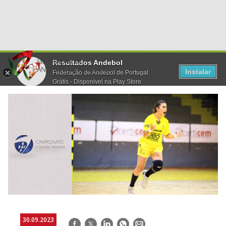
Resultados Andebol
Instalar
Federação de Andebol de Portugal
Grátis - Disponivel na Play Store
30.09.2023
Facebook
Twitter
LinkedIn
WhatsApp
E-