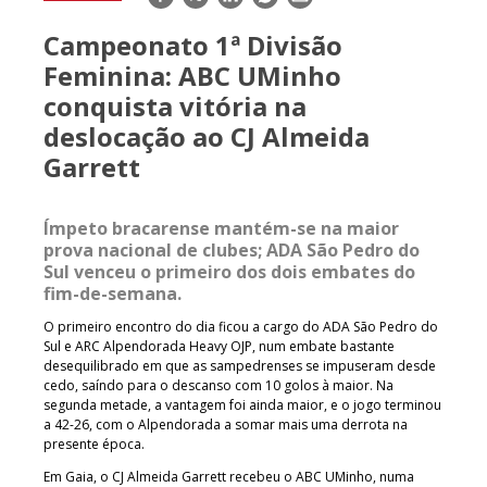
mail
Campeonato 1ª Divisão
Feminina: ABC UMinho
conquista vitória na
deslocação ao CJ Almeida
Garrett
Ímpeto bracarense mantém-se na maior
prova nacional de clubes; ADA São Pedro do
Sul venceu o primeiro dos dois embates do
fim-de-semana.
O primeiro encontro do dia ficou a cargo do ADA São Pedro do
Sul e ARC Alpendorada Heavy OJP, num embate bastante
desequilibrado em que as sampedrenses se impuseram desde
cedo, saíndo para o descanso com 10 golos à maior. Na
segunda metade, a vantagem foi ainda maior, e o jogo terminou
a 42-26, com o Alpendorada a somar mais uma derrota na
presente época.
Em Gaia, o CJ Almeida Garrett recebeu o ABC UMinho, numa