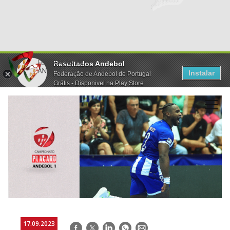
Resultados Andebol
Instalar
Federação de Andebol de Portugal
Grátis - Disponivel na Play Store
17.09.2023
Facebook
Twitter
LinkedIn
WhatsApp
E-