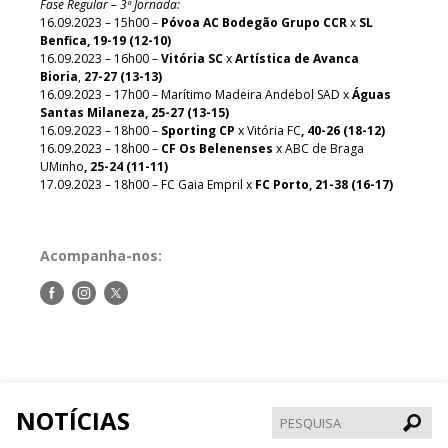
Fase Regular – 3ª Jornada:
16.09.2023 – 15h00 –
Póvoa AC Bodegão Grupo CCR
x
SL
Benfica, 19-19 (12-10)
16.09.2023 – 16h00 –
Vitória SC
x
Artística de Avanca
Bioria
,
27-27 (13-13)
16.09.2023 – 17h00 – Marítimo Madeira Andebol SAD x
Águas
Santas Milaneza, 25-27 (13-15)
16.09.2023 – 18h00 –
Sporting CP
x Vitória FC
, 40-26 (18-12)
16.09.2023 – 18h00 –
CF Os Belenenses
x ABC de Braga
UMinho
, 25-24 (11-11)
17.09.2023 – 18h00 – FC Gaia Empril x
FC Porto, 21-38 (16-17)
Acompanha-nos:
Siga-
Siga-
Siga-
nos
nos
nos
no
no
no
Facebook
Instagram
Twitter
NOTÍCIAS
Pesqui