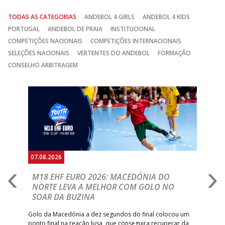
TODAS AS CATEGORIAS
ANDEBOL 4 GIRLS
ANDEBOL 4 KIDS
PORTUGAL
ANDEBOL DE PRAIA
INSTITUCIONAL
COMPETIÇÕES NACIONAIS
COMPETIÇÕES INTERNACIONAIS
SELEÇÕES NACIONAIS
VERTENTES DO ANDEBOL
FORMAÇÃO
CONSELHO ARBITRAGEM
Anterior
Seguin
07.08.2026
06.
A
M18 EHF EURO 2026: MACEDÓNIA DO
D
NORTE LEVA A MELHOR COM GOLO NO
Com
SOAR DA BUZINA
épo
o de
arra
 o
Golo da Macedónia a dez segundos do final colocou um
de
ponto final na reação lusa, que conseguira recuperar da