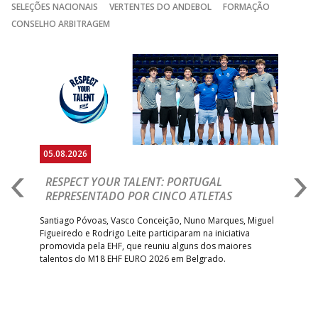
SELEÇÕES NACIONAIS
VERTENTES DO ANDEBOL
FORMAÇÃO
CONSELHO ARBITRAGEM
Anterior
Seguin
05.08.2026
05.
RESPECT YOUR TALENT: PORTUGAL
M
AR
REPRESENTADO POR CINCO ATLETAS
R
 EHF
Santiago Póvoas, Vasco Conceição, Nuno Marques, Miguel
Sele
o e
Figueiredo e Rodrigo Leite participaram na iniciativa
quin
promovida pela EHF, que reuniu alguns dos maiores
defr
talentos do M18 EHF EURO 2026 em Belgrado.
com
tra