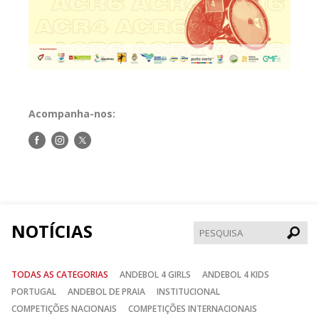
Acompanha-nos:
Siga-
Siga-
Siga-
nos
nos
nos
no
no
no
Facebook
Instagram
Twitter
NOTÍCIAS
Pesqui
TODAS AS CATEGORIAS
ANDEBOL 4 GIRLS
ANDEBOL 4 KIDS
PORTUGAL
ANDEBOL DE PRAIA
INSTITUCIONAL
COMPETIÇÕES NACIONAIS
COMPETIÇÕES INTERNACIONAIS