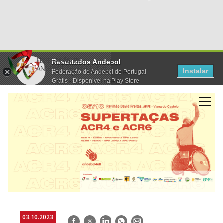
Resultados Andebol
Instalar
Federação de Andebol de Portugal
Grátis - Disponivel na Play Store
03.10.2023
Facebook
Twitter
LinkedIn
WhatsApp
E-