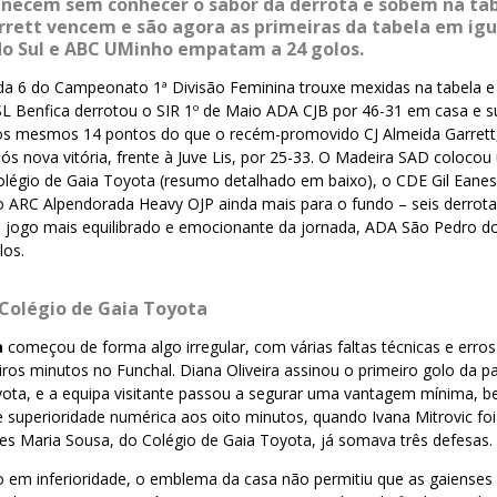
necem sem conhecer o sabor da derrota e sobem na tabe
rrett vencem e são agora as primeiras da tabela em ig
do Sul e ABC UMinho empatam a 24 golos.
a 6 do Campeonato 1ª Divisão Feminina trouxe mexidas na tabela e 
SL Benfica derrotou o SIR 1º de Maio ADA CJB por 46-31 em casa e s
 os mesmos 14 pontos do que o recém-promovido CJ Almeida Garrett
s nova vitória, frente à Juve Lis, por 25-33. O Madeira SAD colocou
 Colégio de Gaia Toyota (resumo detalhado em baixo), o CDE Gil Ean
o ARC Alpendorada Heavy OJP ainda mais para o fundo – seis derrotas
o jogo mais equilibrado e emocionante da jornada, ADA São Pedro 
los.
Colégio de Gaia Toyota
a
começou de forma algo irregular, com várias faltas técnicas e erros 
os minutos no Funchal. Diana Oliveira assinou o primeiro golo da pa
yota, e a equipa visitante passou a segurar uma vantagem mínima, b
e superioridade numérica aos oito minutos, quando Ivana Mitrovic foi
des Maria Sousa, do Colégio de Gaia Toyota, já somava três defesas.
em inferioridade, o emblema da casa não permitiu que as gaienses