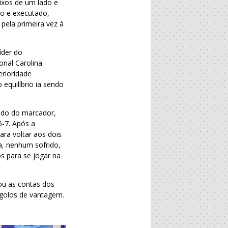
ixos de um lado e
do e executado,
pela primeira vez à
íder do
onal Carolina
erioridade
 equilíbrio ia sendo
ando do marcador,
-7. Após a
ra voltar aos dois
a, nenhum sofrido,
s para se jogar na
ou as contas dos
 golos de vantagem.