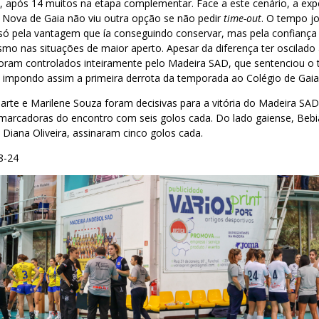
), após 14 muitos na etapa complementar. Face a este cenário, a exp
 Nova de Gaia não viu outra opção se não pedir
time-out
. O tempo j
 só pela vantagem que ía conseguindo conservar, mas pela confiança 
 nas situações de maior aperto. Apesar da diferença ter oscilado a
oram controlados inteiramente pelo Madeira SAD, que sentenciou o t
 impondo assim a primeira derrota da temporada ao Colégio de Gaia
arte e Marilene Souza foram decisivas para a vitória do Madeira SA
arcadoras do encontro com seis golos cada. Do lado gaiense, Bebi
 Diana Oliveira, assinaram cinco golos cada.
8-24