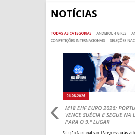
NOTÍCIAS
TODAS AS CATEGORIAS
ANDEBOL 4 GIRLS
A
COMPETIÇÕES INTERNACIONAIS
SELEÇÕES NAC
Anterior
6
05.08.2026
T YOUR TALENT:
M18 EHF EURO 2026: 
GAL REPRESENTADO POR
PROCURA REGRESSAR 
ATLETAS
TRIUNFOS FRENTE À SU
voas, Vasco Conceição, Nuno
Seleção Nacional sub-18 volta a e