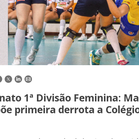
acebook
Twitter
LinkedIn
E-
mail
ato 1ª Divisão Feminina: Ma
e primeira derrota a Colégi