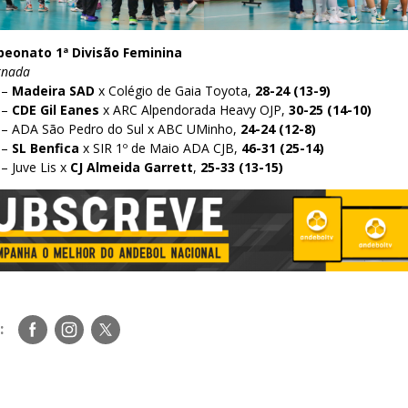
peonato 1ª Divisão Feminina
ornada
 –
Madeira SAD
x Colégio de Gaia Toyota,
28-24 (13-9)
 –
CDE Gil Eanes
x ARC Alpendorada Heavy OJP,
30-25 (14-10)
 – ADA São Pedro do Sul x ABC UMinho,
24-24 (12-8)
 –
SL Benfica
x SIR 1º de Maio ADA CJB,
46-31 (25-14)
– Juve Lis x
CJ Almeida Garrett
,
25-33 (13-15)
Siga-
Siga-
Siga-
:
nos
nos
nos
no
no
no
Facebook
Instagram
Twitter