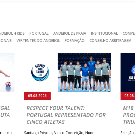
NDEBOL 4 KIDS
PORTUGAL
ANDEBOL DE PRAIA
INSTITUCIONAL
COMPE
IONAIS
VERTENTES DO ANDEBOL
FORMAÇÃO
CONSELHO ARBITRAGEM
05.08.2026
PORTUGAL
IHF W18 WORLD CHAMPIONSHIP:
AOS
BRASIL É O PRIMEIRO
ÉCIA
ADVERSÁRIO DA FASE A
ELIMINAR DA PRESIDENT’S CUP
ntrar em campo