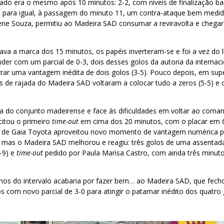
ado era o mesmo após 10 minutos: 2-2, com níveis de finalização ba
ual para igual, à passagem do minuto 11, um contra-ataque bem medi
lene Souza, permitiu ao Madeira SAD consumar a reviravolta e chegar 
a a marca dos 15 minutos, os papéis inverteram-se e foi a vez do l
r com um parcial de 0-3, dois desses golos da autoria da internaci
rar uma vantagem inédita de dois golos (3-5). Pouco depois, em sup
s de rajada do Madeira SAD voltaram a colocar tudo a zeros (5-5) e o
cia do conjunto madeirense e face às dificuldades em voltar ao com
icitou o primeiro
time-out
em cima dos 20 minutos, com o placar em 6
 de Gaia Toyota aproveitou novo momento de vantagem numérica pa
), mas o Madeira SAD melhorou e reagiu: três golos de uma assentad
0-9) e
time-out
pedido por Paula Marisa Castro, com ainda três minuto
nos do intervalo acabaria por fazer bem… ao Madeira SAD, que fech
s com novo parcial de 3-0 para atingir o patamar inédito dos quatro