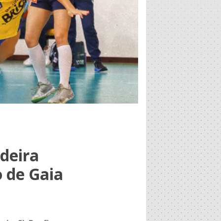
deira
o de Gaia