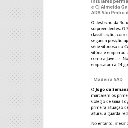
Insulares perma
e CJ Almeida Ga
ADA São Pedro 
O desfecho da Rond
surpreendentes. O 
classificação, com
segunda posição apó
série vitoriosa do
vitória e empurrou 
como a Juve Lis. N
empataram a 24 go
Madeira SAD – 
O
Jogo da Seman
marcarem os primeir
Colégio de Gaia To
primeira situação d
altura, a guarda-re
No entanto, mesmo 