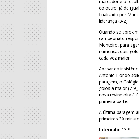
marcador e o result
do outro. Já de ig
finalizado por Mari
liderança (3-2).
Quando se aproximav
campeonato responde
Monteiro, para agar
numérica, dois golo
cada vez maior.
Apesar da insistên
António Florido sol
paragem, o Colégio
golos à maior (7-9
nova reviravolta (1
primeira parte.
A última paragem a
primeiros 30 minuto
Intervalo:
13-9