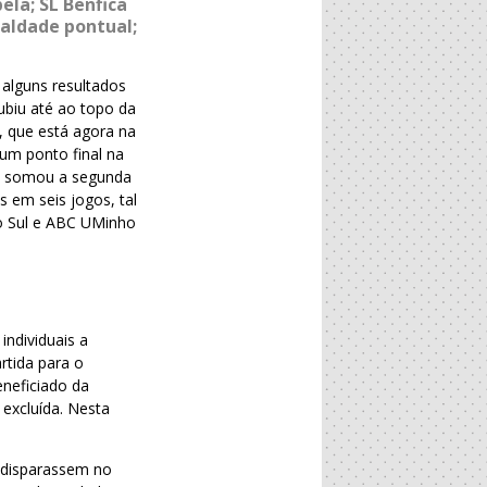
la; SL Benfica
ualdade pontual;
alguns resultados
ubiu até ao topo da
, que está agora na
 um ponto final na
es somou a segunda
 em seis jogos, tal
do Sul e ABC UMinho
individuais a
rtida para o
eneficiado da
 excluída. Nesta
 disparassem no