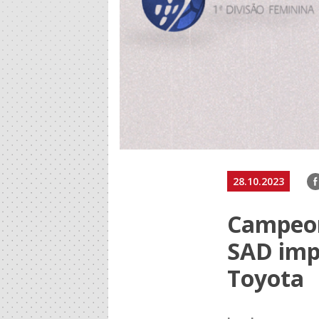
F
28.10.2023
Campeon
SAD impõ
Toyota