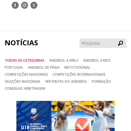
Siga-
Siga-
Siga-
nos
nos
nos
no
no
no
Facebook
Instagram
Twitter
NOTÍCIAS
Pesqui
TODAS AS CATEGORIAS
ANDEBOL 4 GIRLS
ANDEBOL 4 KIDS
PORTUGAL
ANDEBOL DE PRAIA
INSTITUCIONAL
COMPETIÇÕES NACIONAIS
COMPETIÇÕES INTERNACIONAIS
SELEÇÕES NACIONAIS
VERTENTES DO ANDEBOL
FORMAÇÃO
CONSELHO ARBITRAGEM
Anterior
Seguin