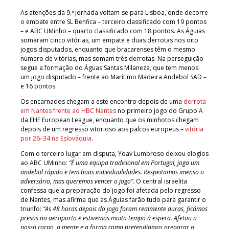
As atenções da 9.ª jornada voltam-se para Lisboa, onde decorre
o embate entre SL Benfica – terceiro classificado com 19 pontos
– e ABC UMinho – quarto classificado com 18 pontos. As Águias
somaram cinco vitórias, um empate e duas derrotas nos oito
jogos disputados, enquanto que bracarenses têm o mesmo
número de vitórias, mas somam três derrotas. Na perseguição
segue a formação do Águas Santas Milaneza, que tem menos
um jogo disputado – frente ao Marítimo Madeira Andebol SAD –
e 16 pontos.
Os encarnados chegam a este encontro depois de uma
derrota
em Nantes frente ao HBC Nantes
no primeiro jogo do Grupo A
da EHF European League, enquanto que os minhotos chegam
depois de um regresso vitorioso aos palcos europeus –
vitória
por
2
6
–
3
4
na Eslováquia
.
Com o terceiro lugar em disputa, Yoav Lumbroso deixou elogios
ao ABC UMinho:
“É uma equipa tradicional em Portugal, joga um
andebol rápido e tem boas individualidades. Respeitamos imenso o
adversário, mas queremos vencer o jogo”
. O central israelita
confessa que a preparação do jogo foi afetada pelo regresso
de Nantes, mas afirma que as Águias farão tudo para garantir o
triunfo:
“As 48 horas depois do jogo foram realmente duras, ficámos
presos no aeroporto e estivemos muito tempo à espera. Afetou o
nosso corpo, a mente e a forma como pretendíamos preparar o