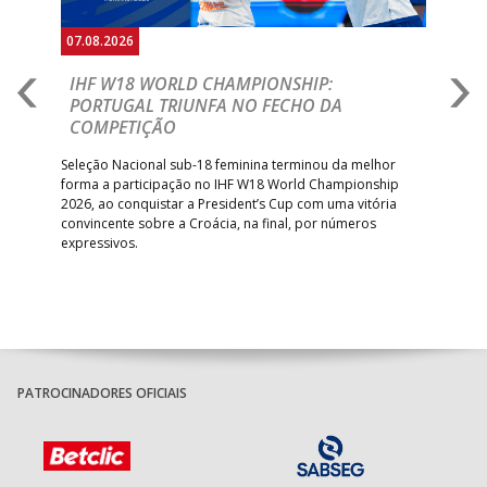
07.08.2026
07.
E
IHF W18 WORLD CHAMPIONSHIP:
C
PORTUGAL TRIUNFA NO FECHO DA
R
COMPETIÇÃO
A A
Trei
 que
Seleção Nacional sub-18 feminina terminou da melhor
dia
;
forma a participação no IHF W18 World Championship
insc
inar
2026, ao conquistar a President’s Cup com uma vitória
convincente sobre a Croácia, na final, por números
expressivos.
PATROCINADORES OFICIAIS