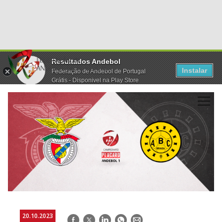
Resultados Andebol
Instalar
Federação de Andebol de Portugal
Grátis - Disponivel na Play Store
20.10.2023
Facebook
Twitter
LinkedIn
WhatsApp
E-