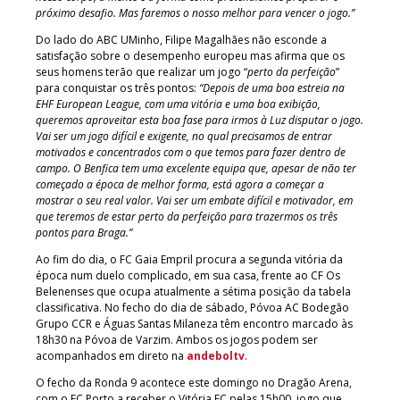
próximo desafio. Mas faremos o nosso melhor para vencer o jogo.”
Do lado do ABC UMinho, Filipe Magalhães não esconde a
satisfação sobre o desempenho europeu mas afirma que os
seus homens terão que realizar um jogo “
perto da perfeição
”
para conquistar os três pontos:
“Depois de uma boa estreia na
EHF European League, com uma vitória e uma boa exibição,
queremos aproveitar esta boa fase para irmos à Luz disputar o jogo.
Vai ser um jogo difícil e exigente, no qual precisamos de entrar
motivados e concentrados com o que temos para fazer dentro de
campo. O Benfica tem uma excelente equipa que, apesar de não ter
começado a época de melhor forma, está agora a começar a
mostrar o seu real valor. Vai ser um embate difícil e motivador, em
que teremos de estar perto da perfeição para trazermos os três
pontos para Braga.”
Ao fim do dia, o FC Gaia Empril procura a segunda vitória da
época num duelo complicado, em sua casa, frente ao CF Os
Belenenses que ocupa atualmente a sétima posição da tabela
classificativa. No fecho do dia de sábado, Póvoa AC Bodegão
Grupo CCR e Águas Santas Milaneza têm encontro marcado às
18h30 na Póvoa de Varzim. Ambos os jogos podem ser
acompanhados em direto na
andeboltv
.
O fecho da Ronda 9 acontece este domingo no Dragão Arena,
com o FC Porto a receber o Vitória FC pelas 15h00, jogo que