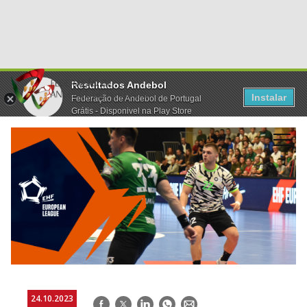
Resultados Andebol
Instalar
Federação de Andebol de Portugal
Grátis - Disponivel na Play Store
24.10.2023
Facebook
Twitter
LinkedIn
WhatsApp
E-