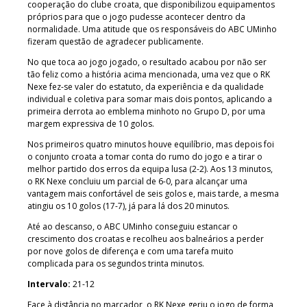
cooperação do clube croata, que disponibilizou equipamentos
próprios para que o jogo pudesse acontecer dentro da
normalidade. Uma atitude que os responsáveis do ABC UMinho
fizeram questão de agradecer publicamente.
No que toca ao jogo jogado, o resultado acabou por não ser
tão feliz como a história acima mencionada, uma vez que o RK
Nexe fez-se valer do estatuto, da experiência e da qualidade
individual e coletiva para somar mais dois pontos, aplicando a
primeira derrota ao emblema minhoto no Grupo D, por uma
margem expressiva de 10 golos.
Nos primeiros quatro minutos houve equilíbrio, mas depois foi
o conjunto croata a tomar conta do rumo do jogo e a tirar o
melhor partido dos erros da equipa lusa (2-2). Aos 13 minutos,
o RK Nexe concluiu um parcial de 6-0, para alcançar uma
vantagem mais confortável de seis golos e, mais tarde, a mesma
atingiu os 10 golos (17-7), já para lá dos 20 minutos.
Até ao descanso, o ABC UMinho conseguiu estancar o
crescimento dos croatas e recolheu aos balneários a perder
por nove golos de diferença e com uma tarefa muito
complicada para os segundos trinta minutos.
Intervalo:
21-12
Face à distância no marcador, o RK Nexe geriu o jogo de forma