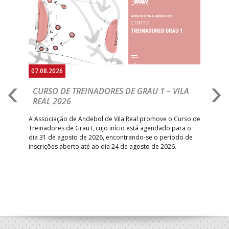
Anterior
Seguin
07.08.2026
07.
CURSO DE TREINADORES DE GRAU 1 – VILA
M
REAL 2026
N
S
A Associação de Andebol de Vila Real promove o Curso de
Treinadores de Grau I, cujo início está agendado para o
Gol
dia 31 de agosto de 2026, encontrando-se o período de
pont
inscrições aberto até ao dia 24 de agosto de 2026.
desv
foco