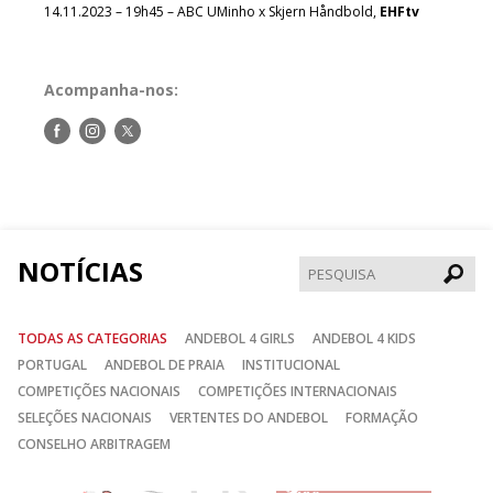
14.11.2023 – 19h45 – ABC UMinho x Skjern Håndbold,
EHFtv
Acompanha-nos:
Siga-
Siga-
Siga-
nos
nos
nos
no
no
no
Facebook
Instagram
Twitter
NOTÍCIAS
Pesqui
TODAS AS CATEGORIAS
ANDEBOL 4 GIRLS
ANDEBOL 4 KIDS
PORTUGAL
ANDEBOL DE PRAIA
INSTITUCIONAL
COMPETIÇÕES NACIONAIS
COMPETIÇÕES INTERNACIONAIS
SELEÇÕES NACIONAIS
VERTENTES DO ANDEBOL
FORMAÇÃO
CONSELHO ARBITRAGEM