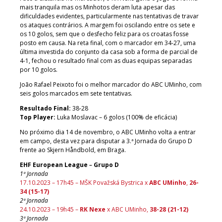
mais tranquila mas os Minhotos deram luta apesar das
dificuldades evidentes, particularmente nas tentativas de travar
os ataques contrários. A margem foi oscilando entre os sete e
os 10 golos, sem que o desfecho feliz para os croatas fosse
posto em causa. Na reta final, com o marcador em 34-27, uma
última investida do conjunto da casa sob a forma de parcial de
4-1, fechou o resultado final com as duas equipas separadas
por 10 golos.
João Rafael Peixoto foi o melhor marcador do ABC UMinho, com
seis golos marcados em sete tentativas.
Resultado Final:
38-28
Top Player:
Luka Moslavac – 6 golos (100% de eficácia)
No próximo dia 14 de novembro, o ABC UMinho volta a entrar
em campo, desta vez para disputar a 3.ª Jornada do Grupo D
frente ao Skjern Håndbold, em Braga.
EHF European League
–
Grupo D
1ª Jornada
17.10.2023 – 17h45 – MŠK Považská Bystrica x
ABC UMinho
,
26-
34 (15-17)
2ª Jornada
24.10.2023 – 19h45 –
RK Nexe
x ABC UMinho,
38-28 (21-12)
3ª Jornada