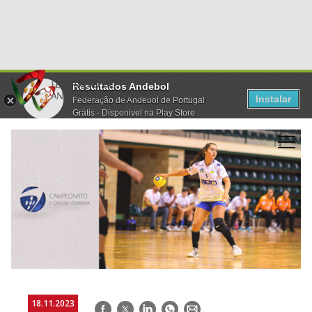
Resultados Andebol
Instalar
Federação de Andebol de Portugal
Grátis - Disponivel na Play Store
18.11.2023
Facebook
Twitter
LinkedIn
WhatsApp
E-