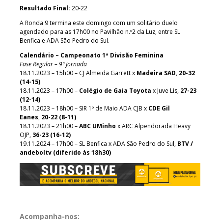
Resultado Final:
20-22
A Ronda 9 termina este domingo com um solitário duelo
agendado para as 17h00 no Pavilhão n.º2 da Luz, entre SL
Benfica e ADA São Pedro do Sul.
Calendário – Campeonato 1ª Divisão Feminina
Fase Regular – 9ª Jornada
18.11.2023 – 15h00 – CJ Almeida Garrett x
Madeira SAD
,
20-32
(14-15)
18.11.2023 – 17h00 –
Colégio de Gaia Toyota
x Juve Lis,
27-23
(12-14)
18.11.2023 – 18h00 – SIR 1º de Maio ADA CJB x
CDE Gil
Eanes
,
20-22 (8-11)
18.11.2023 – 21h00 –
ABC UMinho
x ARC Alpendorada Heavy
OJP,
36-23 (16-12)
19.11.2024 – 17h00 – SL Benfica x ADA São Pedro do Sul,
BTV /
andeboltv (diferido às 18h30)
Acompanha-nos: