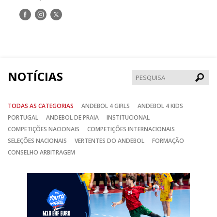
Siga-
Siga-
Siga-
nos
nos
nos
no
no
no
Facebook
Instagram
Twitter
NOTÍCIAS
Pesqui
TODAS AS CATEGORIAS
ANDEBOL 4 GIRLS
ANDEBOL 4 KIDS
PORTUGAL
ANDEBOL DE PRAIA
INSTITUCIONAL
COMPETIÇÕES NACIONAIS
COMPETIÇÕES INTERNACIONAIS
SELEÇÕES NACIONAIS
VERTENTES DO ANDEBOL
FORMAÇÃO
CONSELHO ARBITRAGEM
Anterior
Seguin