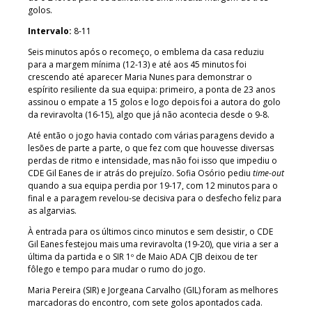
golos.
Intervalo:
8-11
Seis minutos após o recomeço, o emblema da casa reduziu
para a margem mínima (12-13) e até aos 45 minutos foi
crescendo até aparecer Maria Nunes para demonstrar o
espírito resiliente da sua equipa: primeiro, a ponta de 23 anos
assinou o empate a 15 golos e logo depois foi a autora do golo
da reviravolta (16-15), algo que já não acontecia desde o 9-8.
Até então o jogo havia contado com várias paragens devido a
lesões de parte a parte, o que fez com que houvesse diversas
perdas de ritmo e intensidade, mas não foi isso que impediu o
CDE Gil Eanes de ir atrás do prejuízo. Sofia Osório pediu
time-out
quando a sua equipa perdia por 19-17, com 12 minutos para o
final e a paragem revelou-se decisiva para o desfecho feliz para
as algarvias.
À entrada para os últimos cinco minutos e sem desistir, o CDE
Gil Eanes festejou mais uma reviravolta (19-20), que viria a ser a
última da partida e o SIR 1º de Maio ADA CJB deixou de ter
fôlego e tempo para mudar o rumo do jogo.
Maria Pereira (SIR) e Jorgeana Carvalho (GIL) foram as melhores
marcadoras do encontro, com sete golos apontados cada.