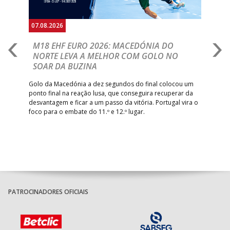
07.08.2026
06.
A
M18 EHF EURO 2026: MACEDÓNIA DO
D
NORTE LEVA A MELHOR COM GOLO NO
Com
SOAR DA BUZINA
épo
o de
arra
 o
Golo da Macedónia a dez segundos do final colocou um
de
ponto final na reação lusa, que conseguira recuperar da
desvantagem e ficar a um passo da vitória. Portugal vira o
foco para o embate do 11.º e 12.º lugar.
PATROCINADORES OFICIAIS