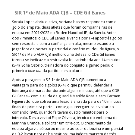
SIR 1º de Maio ADA CJB – CDE Gil Eanes
Soraia Lopes abriu o ativo, Adriana bastos respondeu com o
golo do empate, duas atletas que foram companheiras de
equipa em 2021/2022 no Boden Handbol IF, da Suécia. Antes
dos 7 minutos, o CDE Gil Eanes já vencia por 1-4 após três golos
sem resposta e com a confiança em alta, mesmo estando a
jogar fora de portas. A partir daí o cenário mudou de figura, o
SIR 1º de Maio ADA CJB melhorou na defesa, o CDE Gil Eanes
tornou-se ineficaz e a reviravolta foi carimbada aos 14 minutos
(5-4). Sofia Osório, treinadora do conjunto algarvio pediu o
primeiro
time-out
da partida nesta altura.
Após a paragem, o SIR 1º de Maio ADA CJB aumentou a
vantagem para dois golos (6-4), o que permitiu defender a
liderança do marcador durante alguns minutos, até que o CDE
Gil Eanes – com a ajuda da guardiã Matilde Rosa e sem Carmen
Figueiredo, que sofreu uma lesão à entrada para os 10 minutos
finais da primeira parte – conseguiu reerguer-se e voltar ao
comando (9-8), quando faltavam quatro minutos para o
intervalo. Desta vez foi Filipe Oliveira, técnico do emblema da
Marinha Grande, a solicitar um
time-out
. O crescimento da
equipa algarvia só parou mesmo ao soar da buzina e um parcial
de 0-2 levou para os balneários uma inédita margem de três