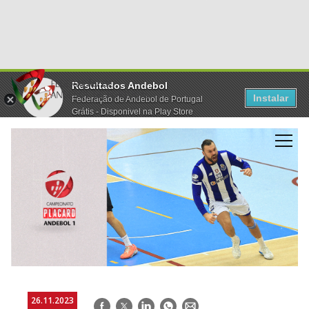
Resultados Andebol
Instalar
Federação de Andebol de Portugal
Grátis - Disponivel na Play Store
26.11.2023
Facebook
Twitter
LinkedIn
WhatsApp
E-