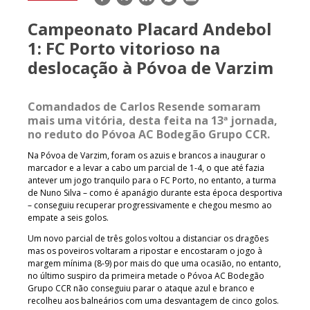
mail
Campeonato Placard Andebol
1: FC Porto vitorioso na
deslocação à Póvoa de Varzim
Comandados de Carlos Resende somaram
mais uma vitória, desta feita na 13ª jornada,
no reduto do Póvoa AC Bodegão Grupo CCR.
Na Póvoa de Varzim, foram os azuis e brancos a inaugurar o
marcador e a levar a cabo um parcial de 1-4, o que até fazia
antever um jogo tranquilo para o FC Porto, no entanto, a turma
de Nuno Silva – como é apanágio durante esta época desportiva
– conseguiu recuperar progressivamente e chegou mesmo ao
empate a seis golos.
Um novo parcial de três golos voltou a distanciar os dragões
mas os poveiros voltaram a ripostar e encostaram o jogo à
margem mínima (8-9) por mais do que uma ocasião, no entanto,
no último suspiro da primeira metade o Póvoa AC Bodegão
Grupo CCR não conseguiu parar o ataque azul e branco e
recolheu aos balneários com uma desvantagem de cinco golos.