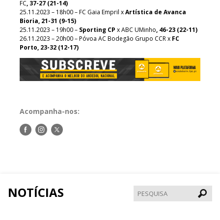
FC
, 37-27 (21-14)
25.11.2023 – 18h00 – FC Gaia Empril x
Artística de Avanca
Bioria, 21-31 (9-15)
25.11.2023 – 19h00 –
Sporting CP
x ABC UMinho
, 46-23 (22-11)
26.11.2023 – 20h00 – Póvoa AC Bodegão Grupo CCR x
FC
Porto, 23-32 (12-17)
Acompanha-nos:
Siga-
Siga-
Siga-
nos
nos
nos
no
no
no
Facebook
Instagram
Twitter
NOTÍCIAS
Pesqui