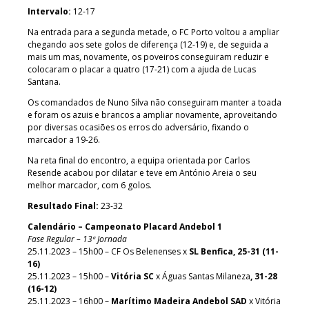
Intervalo:
12-17
Na entrada para a segunda metade, o FC Porto voltou a ampliar
chegando aos sete golos de diferença (12-19) e, de seguida a
mais um mas, novamente, os poveiros conseguiram reduzir e
colocaram o placar a quatro (17-21) com a ajuda de Lucas
Santana.
Os comandados de Nuno Silva não conseguiram manter a toada
e foram os azuis e brancos a ampliar novamente, aproveitando
por diversas ocasiões os erros do adversário, fixando o
marcador a 19-26.
Na reta final do encontro, a equipa orientada por Carlos
Resende acabou por dilatar e teve em António Areia o seu
melhor marcador, com 6 golos.
Resultado Final:
23-32
Calendário – Campeonato Placard Andebol 1
Fase Regular – 13ª Jornada
25.11.2023 – 15h00 – CF Os Belenenses x
SL Benfica, 25-31 (11-
16)
25.11.2023 – 15h00 –
Vitória SC
x Águas Santas Milaneza
, 31-28
(16-12)
25.11.2023 – 16h00 –
Marítimo Madeira Andebol SAD
x Vitória