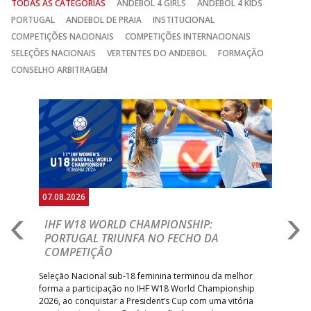
TODAS AS CATEGORIAS
ANDEBOL 4 GIRLS
ANDEBOL 4 KIDS
PORTUGAL
ANDEBOL DE PRAIA
INSTITUCIONAL
COMPETIÇÕES NACIONAIS
COMPETIÇÕES INTERNACIONAIS
SELEÇÕES NACIONAIS
VERTENTES DO ANDEBOL
FORMAÇÃO
CONSELHO ARBITRAGEM
Anterior
Seguin
07.08.2026
07.
E
IHF W18 WORLD CHAMPIONSHIP:
C
PORTUGAL TRIUNFA NO FECHO DA
R
COMPETIÇÃO
A A
Trei
 que
Seleção Nacional sub-18 feminina terminou da melhor
dia
;
forma a participação no IHF W18 World Championship
insc
inar
2026, ao conquistar a President’s Cup com uma vitória