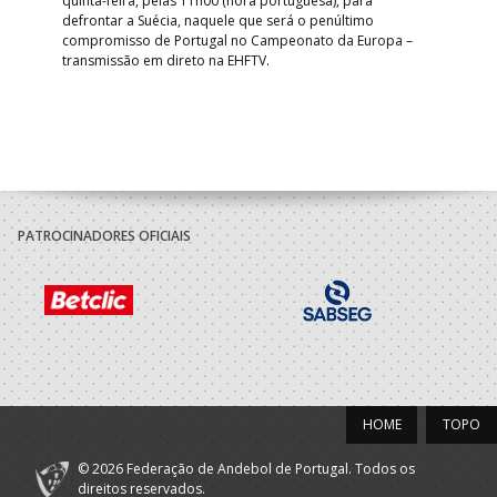
quinta-feira, pelas 11h00 (hora portuguesa), para
Depo
defrontar a Suécia, naquele que será o penúltimo
Cup,
compromisso de Portugal no Campeonato da Europa –
no 
transmissão em direto na EHFTV.
e 3
PATROCINADORES OFICIAIS
HOME
TOPO
© 2026 Federação de Andebol de Portugal. Todos os
direitos reservados.