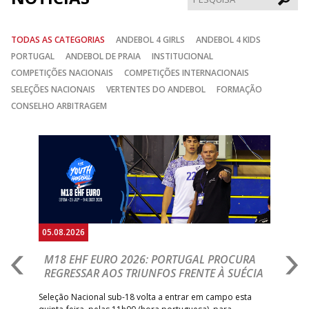
TODAS AS CATEGORIAS
ANDEBOL 4 GIRLS
ANDEBOL 4 KIDS
PORTUGAL
ANDEBOL DE PRAIA
INSTITUCIONAL
COMPETIÇÕES NACIONAIS
COMPETIÇÕES INTERNACIONAIS
SELEÇÕES NACIONAIS
VERTENTES DO ANDEBOL
FORMAÇÃO
CONSELHO ARBITRAGEM
Anterior
Seguin
05.08.2026
05.
M18 EHF EURO 2026: PORTUGAL PROCURA
I
REGRESSAR AOS TRIUNFOS FRENTE À SUÉCIA
O
E
uel
Seleção Nacional sub-18 volta a entrar em campo esta