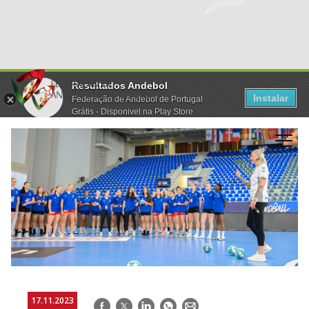
Resultados Andebol
Instalar
Federação de Andebol de Portugal
Grátis - Disponivel na Play Store
17.11.2023
Facebook
Twitter
LinkedIn
WhatsApp
E-