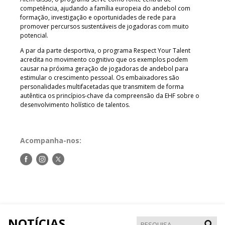
competência, ajudando a família europeia do andebol com
formação, investigação e oportunidades de rede para
promover percursos sustentáveis de jogadoras com muito
potencial.
A par da parte desportiva, o programa Respect Your Talent
acredita no movimento cognitivo que os exemplos podem
causar na próxima geração de jogadoras de andebol para
estimular o crescimento pessoal. Os embaixadores são
personalidades multifacetadas que transmitem de forma
autêntica os princípios-chave da compreensão da EHF sobre o
desenvolvimento holístico de talentos.
Acompanha-nos:
Siga-
Siga-
Siga-
nos
nos
nos
no
no
no
Facebook
Instagram
Twitter
NOTÍCIAS
Pesqui