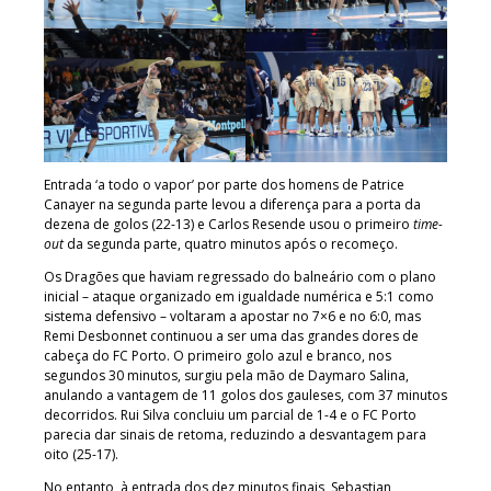
Entrada ‘a todo o vapor’ por parte dos homens de Patrice
Canayer na segunda parte levou a diferença para a porta da
dezena de golos (22-13) e Carlos Resende usou o primeiro
time-
out
da segunda parte, quatro minutos após o recomeço.
Os Dragões que haviam regressado do balneário com o plano
inicial – ataque organizado em igualdade numérica e 5:1 como
sistema defensivo – voltaram a apostar no 7×6 e no 6:0, mas
Remi Desbonnet continuou a ser uma das grandes dores de
cabeça do FC Porto. O primeiro golo azul e branco, nos
segundos 30 minutos, surgiu pela mão de Daymaro Salina,
anulando a vantagem de 11 golos dos gauleses, com 37 minutos
decorridos. Rui Silva concluiu um parcial de 1-4 e o FC Porto
parecia dar sinais de retoma, reduzindo a desvantagem para
oito (25-17).
No entanto, à entrada dos dez minutos finais, Sebastian