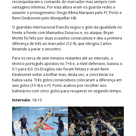
reconquistaram o comando do marcador mas sempre com
vantagens mínimas. Por esta altura eram os guarda-redes a
assumir o protagonismo: Diogo Rêma Marques pelo FC Porto e
Remi Desbonnet pelo Montpellier HB.
O guardião internacional francês negou o golo da igualdade no
frente a frente com Mamadou Dioucou e, no ataque, Bryan
Monte foi feliz por duas ocasiões consecutivas e deu a primeira
diferença de três ao marcador (12-9), que obrigou Carlos
Resende a parar o encontro.
Para os cerca de sete minutos restantes até ao intervalo, o
técnico português apostou no 7×6 e, a nível defensivo, baixou o
5:1 para 6:0. Os Dragões não foram felizes e viram Remi
Desbonnet voltar a brilhar mas, desta vez, a concretizar na
baliza vazia. Três golos consecutivos colocaram a diferença em
seis golos (15-9) e o FC Porto acabou por recolher aos
balneários com cinco golos para recuperar no segundo tempo.
Intervalo:
18-13