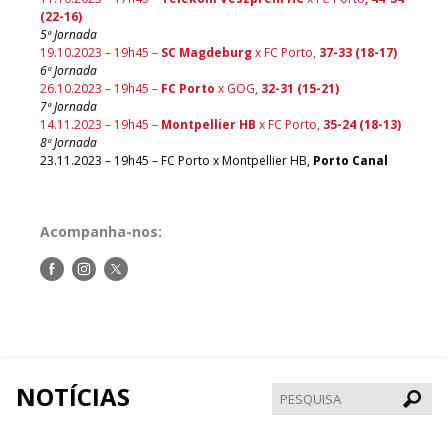
(22-16)
5ª Jornada
19.10.2023 – 19h45 –
SC Magdeburg
x FC Porto,
37-33 (18-17)
6ª Jornada
26.10.2023 – 19h45 –
FC Porto
x GOG,
32-31 (15-21)
7ª Jornada
14.11.2023 – 19h45 –
Montpellier HB
x FC Porto,
35-24 (18-13)
8ª Jornada
23.11.2023 – 19h45 – FC Porto x Montpellier HB,
Porto Canal
Acompanha-nos:
Siga-
Siga-
Siga-
nos
nos
nos
no
no
no
Facebook
Instagram
Twitter
NOTÍCIAS
Pesqui