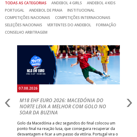
TODAS AS CATEGORIAS
ANDEBOL 4 GIRLS
ANDEBOL 4 KIDS
PORTUGAL
ANDEBOL DE PRAIA
INSTITUCIONAL
COMPETIÇÕES NACIONAIS
COMPETIÇÕES INTERNACIONAIS
SELEÇÕES NACIONAIS
VERTENTES DO ANDEBOL
FORMAÇÃO
CONSELHO ARBITRAGEM
Anterior
Seguin
07.08.2026
06.
A
M18 EHF EURO 2026: MACEDÓNIA DO
D
NORTE LEVA A MELHOR COM GOLO NO
Com
SOAR DA BUZINA
épo
o de
arra
 o
Golo da Macedónia a dez segundos do final colocou um
de
ponto final na reação lusa, que conseguira recuperar da
desvantagem e ficar a um passo da vitória. Portugal vira o