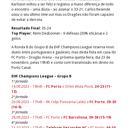
Karlsson voltou a ser feliz e registou a maior diferença de todo
o encontro – uma dúzia – ao assinar o 33-21. Carlos Resende
usou o seu último
time-out
mas os Dragões não foram capazes
de evitar a derrota.
Resultado Final:
35-24
Top Player:
Rémi Desbonnet – 9 defesas (30% eficácia) e 2
golos
A Ronda 8 do Grupo B da EHF Champions League reserva novo
duelo entre portugueses e gauleses, mas desta feita em casa do
FC Porto – Dragão Arena – na próxima quinta-feira, dia 23 de
novembro, pelas 19h45 e conta com transmissão em direto no
Porto Canal.
EHF Champions League – Grupo B
1ª Jornada
14.09.2023 – 19h45 –
FC Porto
x Orlen Wisla Plock,
24-23 (11-
13)
2ª Jornada
20.09.2023 – 17h45 – RK Celje Pivovarna Laško x
FC Porto
,
29-30
(16-9)
3ª Jornada
28.09.2023 – 17h45 – FC Porto x
FC Barcelona
,
30-38 (15-19)
4ª Jornada
11.10.2023 – 17h45 –
Telekom Veszprém HC
x FC Porto
, 44-34