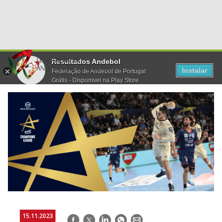
Resultados Andebol
Instalar
Federação de Andebol de Portugal
Grátis - Disponivel na Play Store
15.11.2023
Facebook
Twitter
LinkedIn
WhatsApp
E-