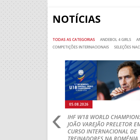
NOTÍCIAS
TODAS AS CATEGORIAS
ANDEBOL 4 GIRLS
A
COMPETIÇÕES INTERNACIONAIS
SELEÇÕES NAC
Anterior
05.08.2026
RLD CHAMPIONSHIP:
IHF W18 WORLD CHAMPIONS
PRIMEIRO
JOÃO VAREJÃO PRELETOR E
 DA FASE A
CURSO INTERNACIONAL DE
 PRESIDENT’S CUP
TREINADORES NA ROMÉNIA