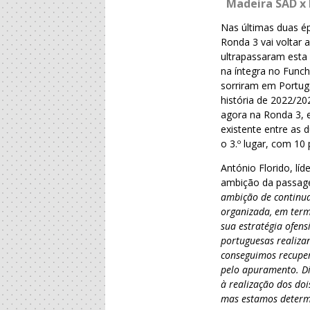
Madeira SAD x
Nas últimas duas é
Ronda 3 vai voltar
ultrapassaram esta 
na íntegra no Funch
sorriram em Portuga
história de 2022/2
agora na Ronda 3, 
existente entre as 
o 3.º lugar, com 10
António Florido, lí
ambição da passag
ambição de continu
organizada, em term
sua estratégia ofen
portuguesas realiza
conseguimos recuper
pelo apuramento. Di
à realização dos do
mas estamos determ