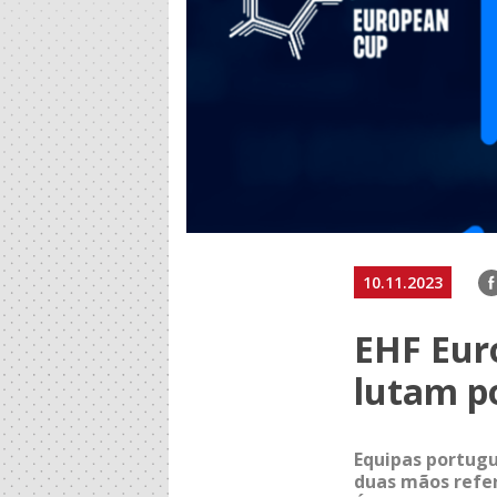
F
10.11.2023
EHF Eur
lutam p
Equipas portug
duas mãos refer