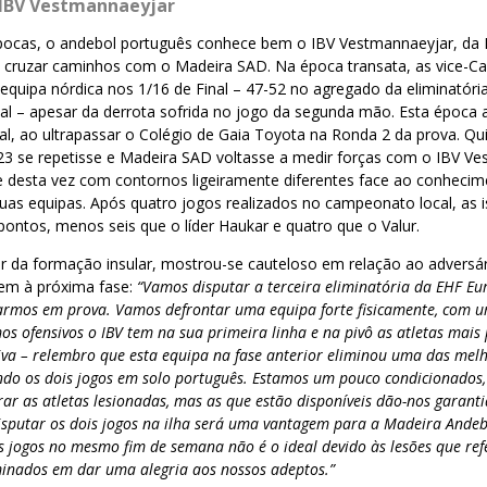
 IBV Vestmannaeyjar
pocas, o andebol português conhece bem o IBV Vestmannaeyjar, da I
 a cruzar caminhos com o Madeira SAD. Na época transata, as vice-
equipa nórdica nos 1/16 de Final – 47-52 no agregado da eliminatóri
al – apesar da derrota sofrida no jogo da segunda mão. Esta época a
l, ao ultrapassar o Colégio de Gaia Toyota na Ronda 2 da prova. Qui
023 se repetisse e Madeira SAD voltasse a medir forças com o IBV Ve
e desta vez com contornos ligeiramente diferentes face ao conheci
duas equipas. Após quatro jogos realizados no campeonato local, as
 pontos, menos seis que o líder Haukar e quatro que o Valur.
der da formação insular, mostrou-se cauteloso em relação ao advers
em à próxima fase:
“Vamos disputar a terceira eliminatória da EHF E
armos em prova. Vamos defrontar uma equipa forte fisicamente, com 
os ofensivos o IBV tem na sua primeira linha e na pivô as atletas mai
siva – relembro que esta equipa na fase anterior eliminou uma das mel
ndo os dois jogos em solo português. Estamos um pouco condicionados
ar as atletas lesionadas, mas as que estão disponíveis dão-nos garant
sputar os dois jogos na ilha será uma vantagem para a Madeira Andeb
is jogos no mesmo fim de semana não é o ideal devido às lesões que ref
inados em dar uma alegria aos nossos adeptos.”