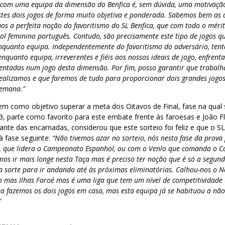
 com uma equipa da dimensão do Benfica é, sem dúvida, uma motivação
tes dois jogos de forma muito objetiva e ponderada. Sabemos bem as d
os a perfeita noção do favoritismo do SL Benfica, que com todo o mér
 feminino português. Contudo, são precisamente este tipo de jogos qu
quanto equipa. Independentemente do favoritismo do adversário, tent
nquanto equipa, irreverentes e fiéis aos nossos ideais de jogo, enfrent
entadas num jogo desta dimensão. Por fim, posso garantir que traba
realizamos e que faremos de tudo para proporcionar dois grandes jogo
semana.”
em como objetivo superar a meta dos Oitavos de Final, fase na qual
, parte como favorito para este embate frente às faroesas e João F
nte das encarnadas, considerou que este sorteio foi feliz e que o S
à fase seguinte:
“Não tivemos azar no sorteio, nós nesta fase da prova
e, que lidera o Campeonato Espanhol, ou com o Venlo que comanda o 
s ir mais longe nesta Taça mas é preciso ter noção que é só a segund
a sorte para ir andando até às próximas eliminatórias. Calhou-nos o 
 mas Ilhas Faroé mas é uma liga que tem um nível de competitividad
ma fazemos os dois jogos em casa, mas esta equipa já se habituou a n
”