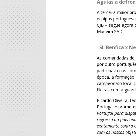
Águias a defron
A terceira maior pr
equipas portuguesa
CJB – segue agora 
Madeira SAD.
SL Benfica x Ne
As comandadas de Jo
por outro português
participava nas com
época, a formação f
campeonato local c
fileiras com a guard
Ricardo Oliveira, t
Portugal e prometeu
Portugal para dispu
regresso ao país ond
exatamente contra o
com os nossos objeti