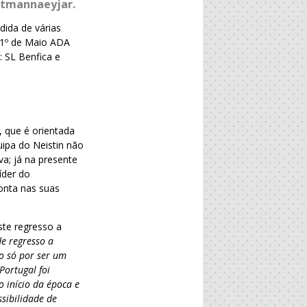
estmannaeyjar.
dida de várias
 1º de Maio ADA
 SL Benfica e
, que é orientada
uipa do Neistin não
a; já na presente
íder do
onta nas suas
ste regresso a
de regresso a
o só por ser um
Portugal foi
 início da época e
ssibilidade de