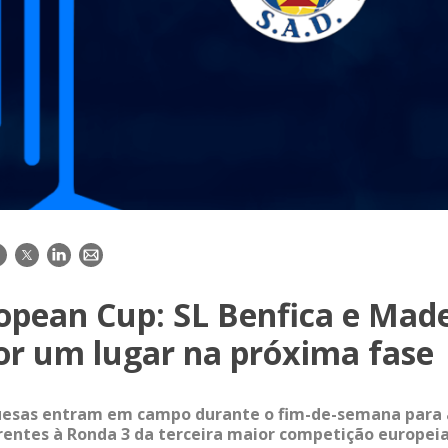
acebook
Twitter
LinkedIn
E-
mail
opean Cup: SL Benfica e Mad
or um lugar na próxima fase
uesas entram em campo durante o fim-de-semana para 
entes à Ronda 3 da terceira maior competição europeia