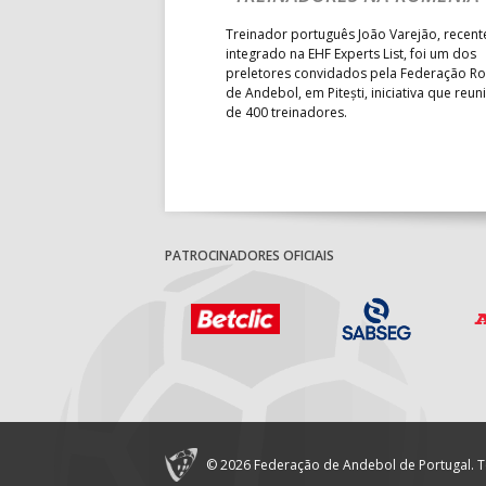
 lugar na fase de grupos da
Treinador português João Varejão, recen
ortugal mede forças com o
integrado na EHF Experts List, foi um dos
-feira, no primeiro embate dos
preletores convidados pela Federação 
 entre o 17.º e 32.º lugare do
de Andebol, em Pitești, iniciativa que reun
do sub-18 Feminino.
de 400 treinadores.
PATROCINADORES OFICIAIS
© 2026 Federação de Andebol de Portugal. T