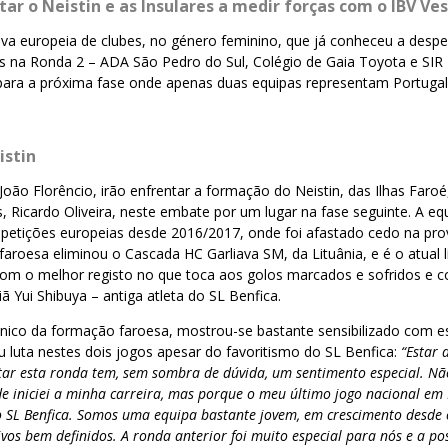
tar o Neistin e as Insulares a medir forças com o IBV V
ova europeia de clubes, no género feminino, que já conheceu a despe
s na Ronda 2 – ADA São Pedro do Sul, Colégio de Gaia Toyota e SIR
para a próxima fase onde apenas duas equipas representam Portugal:
istin
ão Florêncio, irão enfrentar a formação do Neistin, das Ilhas Faroé
, Ricardo Oliveira, neste embate por um lugar na fase seguinte. A eq
petições europeias desde 2016/2017, onde foi afastado cedo na prov
aroesa eliminou o Cascada HC Garliava SM, da Lituânia, e é o atual l
om o melhor registo no que toca aos golos marcados e sofridos e c
iã Yui Shibuya – antiga atleta do SL Benfica.
écnico da formação faroesa, mostrou-se bastante sensibilizado com e
 luta nestes dois jogos apesar do favoritismo do SL Benfica:
“Estar 
tar esta ronda tem, sem sombra de dúvida, um sentimento especial. Nã
e iniciei a minha carreira, mas porque o meu último jogo nacional em 
 SL Benfica. Somos uma equipa bastante jovem, em crescimento desde o
vos bem definidos. A ronda anterior foi muito especial para nós e a po