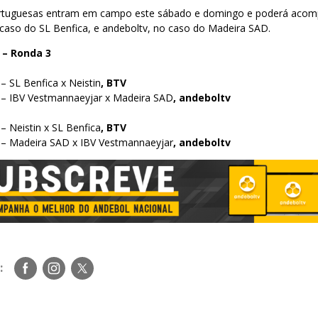
ortuguesas entram em campo este sábado e domingo e poderá aco
 caso do SL Benfica, e andeboltv, no caso do Madeira SAD.
 – Ronda 3
– SL Benfica x Neistin
, BTV
 – IBV Vestmannaeyjar x Madeira SAD
, andeboltv
– Neistin x SL Benfica
, BTV
 – Madeira SAD x IBV Vestmannaeyjar
, andeboltv
Siga-
Siga-
Siga-
:
nos
nos
nos
no
no
no
Facebook
Instagram
Twitter