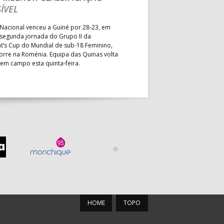
Segunda parte dominada pelos
ÍVEL
derrota portuguesa por 35-45,
Grupo II da Main Round do Eu
Nacional venceu a Guiné por 28-23, em
Masculino, em Belgrado. Equip
 segunda jornada do Grupo II da
a entrar em campo esta terça-f
t’s Cup do Mundial de sub-18 Feminino,
horas.
orre na Roménia. Equipa das Quinas volta
 em campo esta quinta-feira.
HOME
TOPO