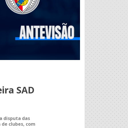
eira SAD
a disputa das
 de clubes, com