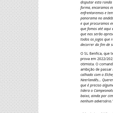
disputar esta ronda
forma, encaramos es
enfrentaremos e tem
panorama no andebol
e que procuramos en
que fomos até aqui e
que nos serão apres
todos os jogos que 
decorrer do fim de 
O SL Benfica, que t
prova em 2022/2023
otimista. O comanda
ambição de passar 
calhado com o Elch
Neerlandês… Queremo
que é preciso algum
lidera o Campeonato
baixo, ainda por ci
nenhum adversário.