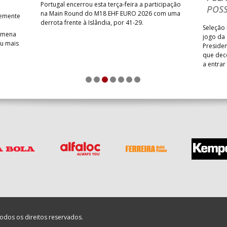
Portugal encerrou esta terça-feira a participação
POSS
na Main Round do M18 EHF EURO 2026 com uma
temente
derrota frente à Islândia, por 41-29.
Seleção 
Romena
jogo da
iu mais
Presiden
que dec
a entrar
1
2
3
4
5
6
7
odos os direitos reservados.