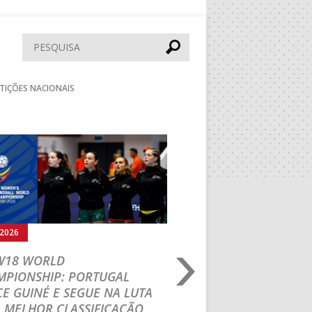
Pesquisar
TIÇÕES NACIONAIS
Seguinte
.2026
03.08.2026
 W18 WORLD
M18 EHF EURO 2026
MPIONSHIP: PORTUGAL
CEDE DIANTE DA HU
E GUINÉ E SEGUE NA LUTA
MAIN ROUND
 MELHOR CLASSIFICAÇÃO