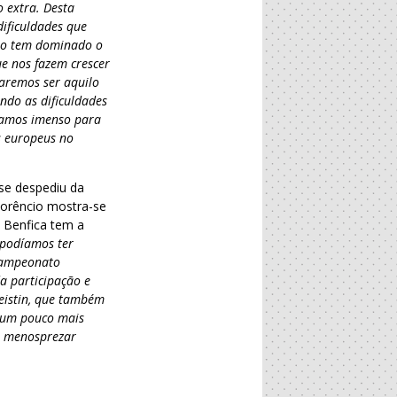
 extra. Desta
ificuldades que
ito tem dominado o
e nos fazem crescer
aremos ser aquilo
ando as dificuldades
lhamos imenso para
s europeus no
 se despediu da
lorêncio mostra-se
L Benfica tem a
 podíamos ter
Campeonato
a participação e
Neistin, que também
e um pouco mais
ão menosprezar