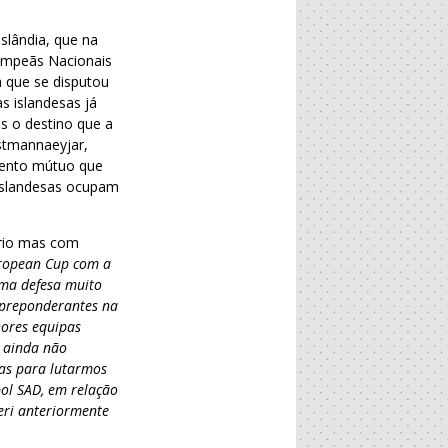
slândia, que na
Campeãs Nacionais
a que se disputou
s islandesas já
s o destino que a
stmannaeyjar,
mento mútuo que
 islandesas ocupam
ário mas com
uropean Cup com a
uma defesa muito
s preponderantes na
hores equipas
, ainda não
ias para lutarmos
ol SAD, em relação
eri anteriormente