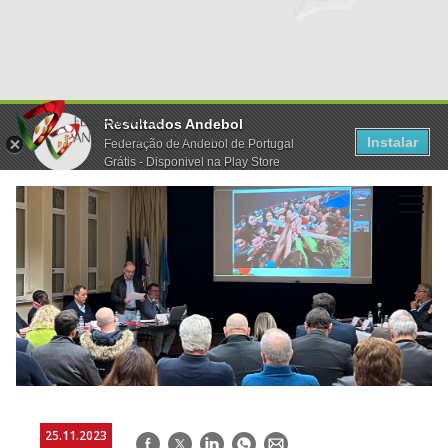
Resultados Andebol
Instalar
Federação de Andebol de Portugal
Grátis - Disponivel na Play Store
25.11.2023
Facebook
Twitter
LinkedIn
WhatsApp
E-