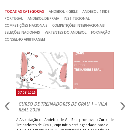
TODAS AS CATEGORIAS
ANDEBOL 4 GIRLS
ANDEBOL 4 KIDS
PORTUGAL
ANDEBOL DE PRAIA
INSTITUCIONAL
COMPETIÇÕES NACIONAIS
COMPETIÇÕES INTERNACIONAIS
SELEÇÕES NACIONAIS
VERTENTES DO ANDEBOL
FORMAÇÃO
CONSELHO ARBITRAGEM
Anterior
Seguin
07.08.2026
07.
CURSO DE TREINADORES DE GRAU 1 – VILA
M
REAL 2026
N
S
A Associação de Andebol de Vila Real promove o Curso de
Treinadores de Grau I, cujo início está agendado para o
Gol