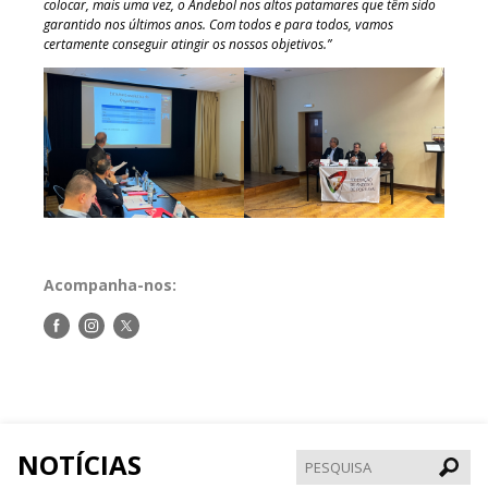
colocar, mais uma vez, o Andebol nos altos patamares que têm sido
garantido nos últimos anos. Com todos e para todos, vamos
certamente conseguir atingir os nossos objetivos.”
Acompanha-nos:
Siga-
Siga-
Siga-
nos
nos
nos
no
no
no
Facebook
Instagram
Twitter
NOTÍCIAS
Pesqui