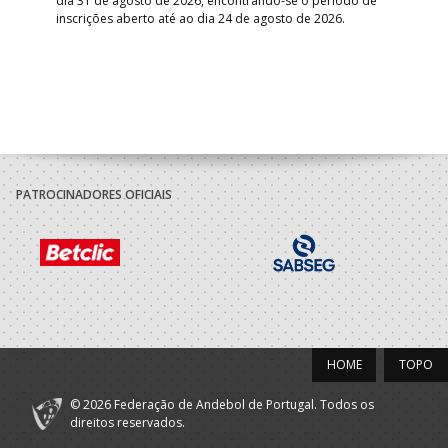
dia 31 de agosto de 2026, encontrando-se o período de
pont
inscrições aberto até ao dia 24 de agosto de 2026.
desv
foco
PATROCINADORES OFICIAIS
HOME
TOPO
© 2026 Federação de Andebol de Portugal. Todos os
direitos reservados.