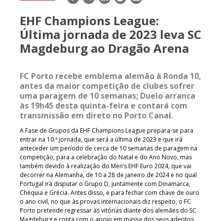
mail
EHF Champions League:
Última jornada de 2023 leva SC
Magdeburg ao Dragão Arena
FC Porto recebe emblema alemão à Ronda 10,
antes da maior competição de clubes sofrer
uma paragem de 10 semanas; Duelo arranca
às 19h45 desta quinta-feira e contará com
transmissão em direto no Porto Canal.
A Fase de Grupos da EHF Champions League prepara-se para
entrar na 10.ª jornada, que será a última de 2023 e que irá
anteceder um período de cerca de 10 semanas de paragem na
competição, para a celebração do Natal e do Ano Novo, mas
também devido à realização do Men’s EHF Euro 2024, que vai
decorrer na Alemanha, de 10 a 28 de janeiro de 2024 e no qual
Portugal irá disputar o Grupo D, juntamente com Dinamarca,
Chéquia e Grécia. Antes disso, e para fechar com chave de ouro
o ano civil, no que às provas internacionais diz respeito, o FC
Porto pretende regressar às vitórias diante dos alemães do SC
Magdeburg e conta com o apoio em massa dos seus adeptos