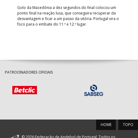
épo
o de
arra
 o
Golo da Macedónia a dez segundos do final colocou um
de
ponto final na reação lusa, que conseguira recuperar da
desvantagem e ficar a um passo da vitória. Portugal vira o
foco para o embate do 11.º e 12.º lugar.
PATROCINADORES OFICIAIS
HOME
TOPO
© 2026 Federação de Andebol de Portugal. Todos os