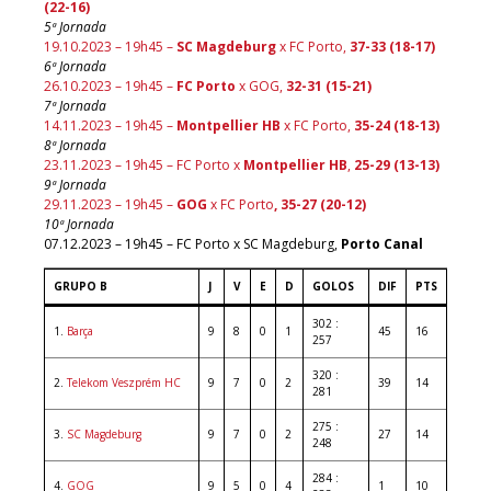
(22-16)
5ª Jornada
19.10.2023 – 19h45 –
SC Magdeburg
x FC Porto,
37-33 (18-17)
6ª Jornada
26.10.2023 – 19h45 –
FC Porto
x GOG,
32-31 (15-21)
7ª Jornada
14.11.2023 – 19h45 –
Montpellier HB
x FC Porto,
35-24 (18-13)
8ª Jornada
23.11.2023 – 19h45 – FC Porto x
Montpellier HB
,
25-29 (13-13)
9ª Jornada
29.11.2023 – 19h45 –
GOG
x FC Porto
, 35-27 (20-12)
10ª Jornada
07.12.2023 – 19h45 – FC Porto x SC Magdeburg,
Porto Canal
GRUPO B
J
V
E
D
GOLOS
DIF
PTS
302 :
1.
Barça
9
8
0
1
45
16
257
320 :
2.
Telekom Veszprém HC
9
7
0
2
39
14
281
275 :
3.
SC Magdeburg
9
7
0
2
27
14
248
284 :
4.
GOG
9
5
0
4
1
10