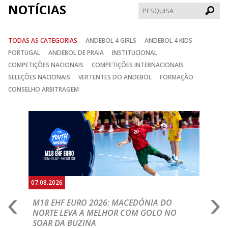
NOTÍCIAS
Pesqui
TODAS AS CATEGORIAS
ANDEBOL 4 GIRLS
ANDEBOL 4 KIDS
PORTUGAL
ANDEBOL DE PRAIA
INSTITUCIONAL
COMPETIÇÕES NACIONAIS
COMPETIÇÕES INTERNACIONAIS
SELEÇÕES NACIONAIS
VERTENTES DO ANDEBOL
FORMAÇÃO
CONSELHO ARBITRAGEM
Anterior
Seguin
07.08.2026
06.
A
M18 EHF EURO 2026: MACEDÓNIA DO
D
NORTE LEVA A MELHOR COM GOLO NO
Com
SOAR DA BUZINA