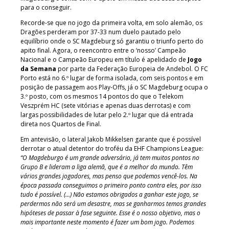
para o conseguir.
Recorde-se que no jogo da primeira volta, em solo alemão, os
Dragões perderam por 37-33 num duelo pautado pelo
equilíbrio onde o SC Magdeburg só garantiu o triunfo perto do
apito final. Agora, o reencontro entre o ‘nosso’ Campeão
Nacional e o Campeão Europeu em título é apelidado de
Jogo
da Semana
por parte da Federação Europeia de Andebol. O FC
Porto está no 6.º lugar de forma isolada, com seis pontos e em
posição de passagem aos Play-Offs, já o SC Magdeburg ocupa o
3.º posto, com os mesmos 14 pontos do que o Telekom
Veszprém HC (sete vitórias e apenas duas derrotas) e com
largas possibilidades de lutar pelo 2.º lugar que dá entrada
direta nos Quartos de Final.
Em antevisão, o lateral Jakob Mikkelsen garante que é possível
derrotar o atual detentor do troféu da EHF Champions League:
“O Magdeburgo é um grande adversário, já tem muitos pontos no
Grupo B e lideram a liga alemã, que é a melhor do mundo. Têm
vários grandes jogadores, mas penso que podemos vencê-los. Na
época passada conseguimos o primeiro ponto contra eles, por isso
tudo é possível. (…) Não estamos obrigados a ganhar este jogo, se
perdermos não será um desastre, mas se ganharmos temos grandes
hipóteses de passar à fase seguinte. Esse é o nosso objetivo, mas o
mais importante neste momento é fazer um bom jogo. Podemos