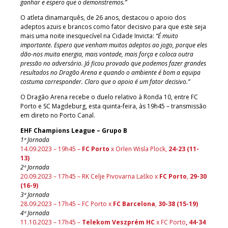
ganhar e espero que o demonstremos.”
O atleta dinamarquês, de 26 anos, destacou o apoio dos
adeptos azuis e brancos como fator decisivo para que este seja
mais uma noite inesquecível na Cidade Invicta:
“É muito
importante. Espero que venham muitos adeptos ao jogo, porque eles
dão-nos muita energia, mais vontade, mais força e coloca outra
pressão no adversário. Já ficou provado que podemos fazer grandes
resultados no Dragão Arena e quando o ambiente é bom a equipa
costuma corresponder. Claro que o apoio é um fator decisivo.”
O Dragão Arena recebe o duelo relativo à Ronda 10, entre FC
Porto e SC Magdeburg, esta quinta-feira, às 19h45 – transmissão
em direto no Porto Canal.
EHF Champions League – Grupo B
1ª Jornada
14.09.2023 – 19h45 –
FC Porto
x Orlen Wisla Plock,
24-23 (11-
13)
2ª Jornada
20.09.2023 – 17h45 – RK Celje Pivovarna Laško x
FC Porto
,
29-30
(16-9)
3ª Jornada
28.09.2023 – 17h45 – FC Porto x
FC Barcelona
,
30-38 (15-19)
4ª Jornada
11.10.2023 – 17h45 –
Telekom Veszprém HC
x FC Porto
, 44-34