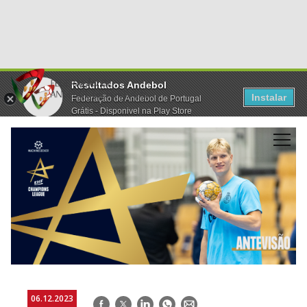
Resultados Andebol
Instalar
Federação de Andebol de Portugal
Grátis - Disponivel na Play Store
06.12.2023
Facebook
Twitter
LinkedIn
WhatsApp
E-