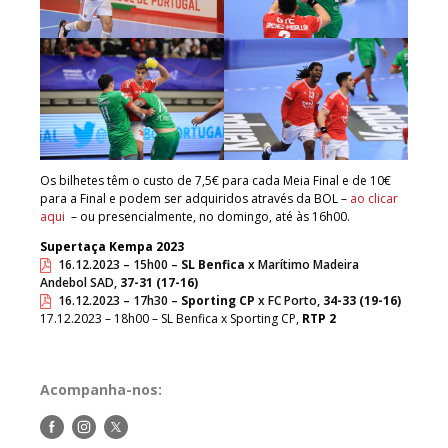
Os bilhetes têm o custo de 7,5€ para cada Meia Final e de 10€
para a Final e podem ser adquiridos através da BOL –
ao clicar
aqui
– ou presencialmente, no domingo, até às 16h00.
Supertaça Kempa 2023
16.12.2023 – 15h00 –
SL Benfica
x Marítimo Madeira
Andebol SAD,
37-31 (17-16)
16.12.2023 – 17h30 –
Sporting CP
x FC Porto,
34-33 (19-16)
17.12.2023 – 18h00 – SL Benfica x Sporting CP,
RTP 2
Acompanha-nos:
Siga-
Siga-
Siga-