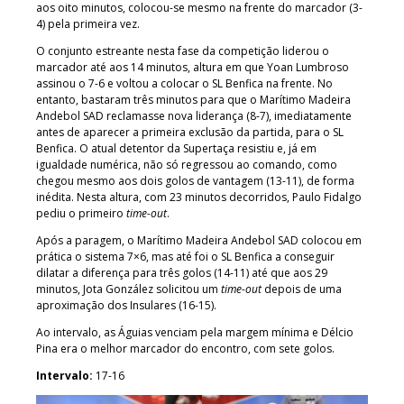
aos oito minutos, colocou-se mesmo na frente do marcador (3-
4) pela primeira vez.
O conjunto estreante nesta fase da competição liderou o
marcador até aos 14 minutos, altura em que Yoan Lumbroso
assinou o 7-6 e voltou a colocar o SL Benfica na frente. No
entanto, bastaram três minutos para que o Marítimo Madeira
Andebol SAD reclamasse nova liderança (8-7), imediatamente
antes de aparecer a primeira exclusão da partida, para o SL
Benfica. O atual detentor da Supertaça resistiu e, já em
igualdade numérica, não só regressou ao comando, como
chegou mesmo aos dois golos de vantagem (13-11), de forma
inédita. Nesta altura, com 23 minutos decorridos, Paulo Fidalgo
pediu o primeiro
time-out
.
Após a paragem, o Marítimo Madeira Andebol SAD colocou em
prática o sistema 7×6, mas até foi o SL Benfica a conseguir
dilatar a diferença para três golos (14-11) até que aos 29
minutos, Jota González solicitou um
time-out
depois de uma
aproximação dos Insulares (16-15).
Ao intervalo, as Águias venciam pela margem mínima e Délcio
Pina era o melhor marcador do encontro, com sete golos.
Intervalo:
17-16