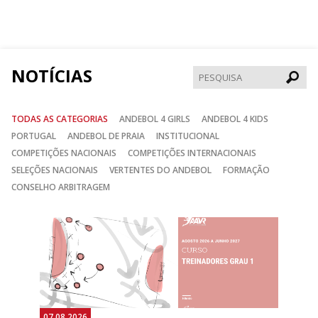
nos
nos
nos
no
no
no
Facebook
Instagram
Twitter
NOTÍCIAS
Pesqui
TODAS AS CATEGORIAS
ANDEBOL 4 GIRLS
ANDEBOL 4 KIDS
PORTUGAL
ANDEBOL DE PRAIA
INSTITUCIONAL
COMPETIÇÕES NACIONAIS
COMPETIÇÕES INTERNACIONAIS
SELEÇÕES NACIONAIS
VERTENTES DO ANDEBOL
FORMAÇÃO
CONSELHO ARBITRAGEM
Anterior
Seguin
07.08.2026
07.