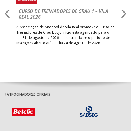
CURSO DE TREINADORES DE GRAU 1 – VILA
M
REAL 2026
N
S
A Associação de Andebol de Vila Real promove o Curso de
Treinadores de Grau I, cujo início está agendado para o
Gol
dia 31 de agosto de 2026, encontrando-se o período de
pont
inscrições aberto até ao dia 24 de agosto de 2026.
desv
foco
PATROCINADORES OFICIAIS