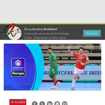
Resultados Andebol
Instalar
Federação de Andebol de Portugal
Grátis - Disponivel na Play Store
16.12.2023
Facebook
Twitter
LinkedIn
WhatsApp
E-