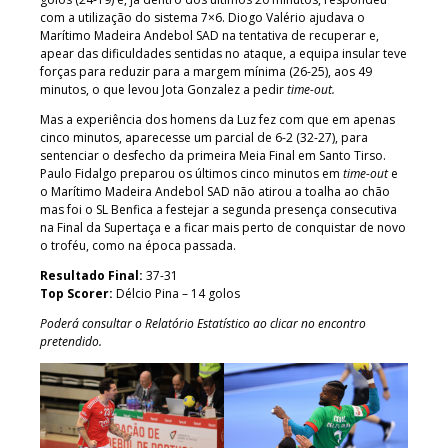
com a utilização do sistema 7×6. Diogo Valério ajudava o
Marítimo Madeira Andebol SAD na tentativa de recuperar e,
apear das dificuldades sentidas no ataque, a equipa insular teve
forças para reduzir para a margem mínima (26-25), aos 49
minutos, o que levou Jota Gonzalez a pedir
time-out.
Mas a experiência dos homens da Luz fez com que em apenas
cinco minutos, aparecesse um parcial de 6-2 (32-27), para
sentenciar o desfecho da primeira Meia Final em Santo Tirso.
Paulo Fidalgo preparou os últimos cinco minutos em
time-out
e
o Marítimo Madeira Andebol SAD não atirou a toalha ao chão
mas foi o SL Benfica a festejar a segunda presença consecutiva
na Final da Supertaça e a ficar mais perto de conquistar de novo
o troféu, como na época passada.
Resultado Final:
37-31
Top Scorer:
Délcio Pina – 14 golos
Poderá consultar o Relatório Estatístico ao clicar no encontro
pretendido.