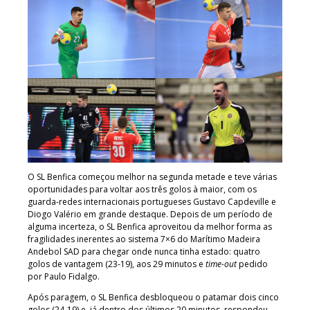
O SL Benfica começou melhor na segunda metade e teve várias
oportunidades para voltar aos três golos à maior, com os
guarda-redes internacionais portugueses Gustavo Capdeville e
Diogo Valério em grande destaque. Depois de um período de
alguma incerteza, o SL Benfica aproveitou da melhor forma as
fragilidades inerentes ao sistema 7×6 do Marítimo Madeira
Andebol SAD para chegar onde nunca tinha estado: quatro
golos de vantagem (23-19), aos 29 minutos e
time-out
pedido
por Paulo Fidalgo.
Após paragem, o SL Benfica desbloqueou o patamar dois cinco
golos (24-19) e, já dentro dos últimos 20 minutos, respondeu