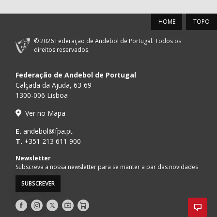
HOME
TOPO
© 2026 Federação de Andebol de Portugal. Todos os
direitos reservados.
Federação de Andebol de Portugal
Calçada da Ajuda, 63-69
1300-006 Lisboa
Ver no Mapa
E.
andebol@fpa.pt
T.
+351 213 611 900
Newsletter
Subscreva a nossa newsletter para se manter a par das novidades
SUBSCREVER
Siga-
Siga-
Siga-
AndebolTV
Loja
nos
nos
nos