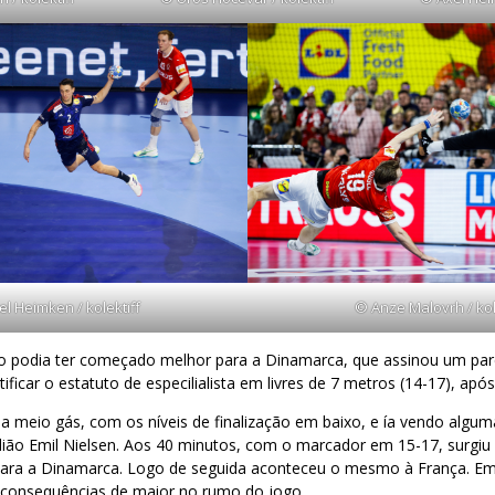
l Heimken / kolektiff
© Anze Malovrh / kol
o podia ter começado melhor para a Dinamarca, que assinou um parc
ificar o estatuto de especilialista em livres de 7 metros (14-17), ap
a meio gás, com os níveis de finalização em baixo, e ía vendo algum
ião Emil Nielsen. Aos 40 minutos, com o marcador em 15-17, surgiu 
para a Dinamarca. Logo de seguida aconteceu o mesmo à França. E
consequências de maior no rumo do jogo.