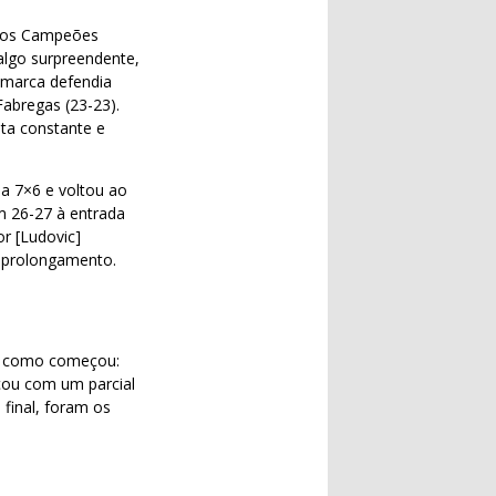
 dos Campeões
lgo surpreendente,
amarca defendia
abregas (23-23).
ta constante e
ma 7×6 e voltou ao
m 26-27 à entrada
r [Ludovic]
a prolongamento.
ou como começou:
çou com um parcial
 final, foram os