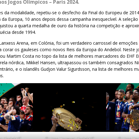
os Jogos Olímpicos – Paris 2024.
s da modalidade, repetiu-se o desfecho da Final do Europeu de 2014
 da Europa, 10 anos depois dessa campanha inesquecível. A seleção 
quistou a quarta medalha de ouro da história na competição e aprox
Suécia desde 1994.
Lanxess Arena, em Colónia, foi um verdadeiro carrossel de emoções 
 corar os gauleses como novos Reis da Europa do Andebol. Neste j
alou Martim Costa no topo da lista de melhores marcadores do EHF 
trela nórdica, Mikkel Hansen, ultrapassou os também consagrados Ni
trário, e o islandês Gudjon Valur Sigurdsson, na lista de melhores 
s.
 / kolektiff
© Uros Hocevar / kolektiff
© Uros Hoce