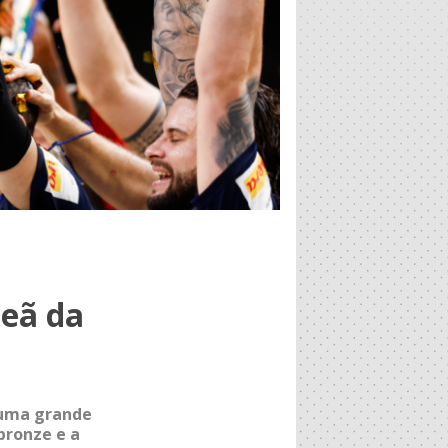
peã da
numa grande
bronze e a