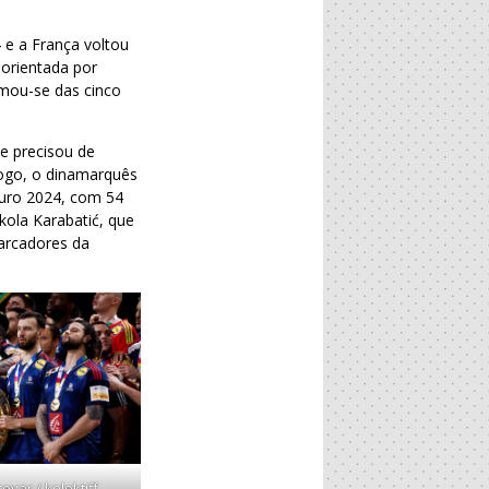
 e a França voltou
orientada por
imou-se das cinco
e precisou de
ogo, o dinamarquês
Euro 2024, com 54
kola Karabatić, que
marcadores da
var / kolektiff