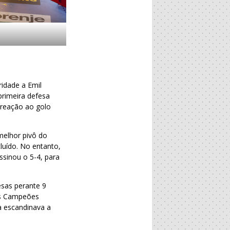
ridade a Emil
primeira defesa
 reação ao golo
 melhor pivô do
uído. No entanto,
sinou o 5-4, para
esas perante 9
os Campeões
a escandinava a