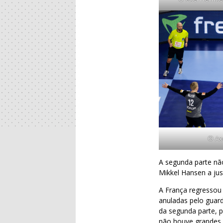
© Axe
A segunda parte nã
Mikkel Hansen a just
A França regressou 
anuladas pelo guard
da segunda parte, 
não houve grandes 