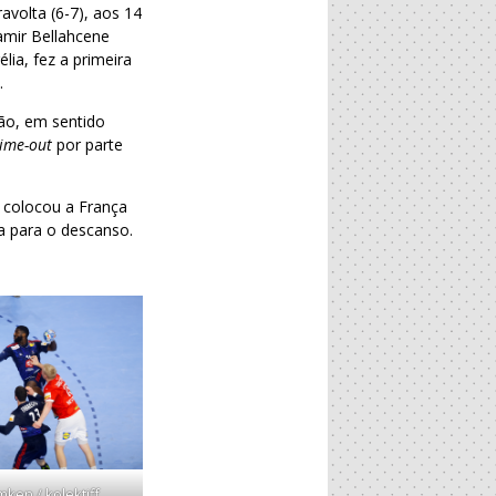
avolta (6-7), aos 14
Samir Bellahcene
ia, fez a primeira
.
ção, em sentido
time-out
por parte
 colocou a França
na para o descanso.
ken / kolektiff