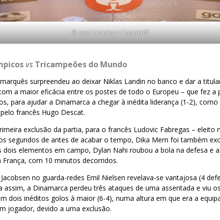
© Axel Heimken / kolektiff
mpicos
vs
Tricampeões do Mundo
marquês surpreendeu ao deixar Niklas Landin no banco e dar a titula
com a maior eficácia entre os postes de todo o Europeu – que fez a 
os, para ajudar a Dinamarca a chegar à inédita liderança (1-2), como
 pelo francês Hugo Descat.
rimeira exclusão da partia, para o francês Ludovic Fabregas – eleito
os segundos de antes de acabar o tempo, Dika Mem foi também excl
is elementos em campo, Dylan Nahi roubou a bola na defesa e as
à França, com 10 minutos decorridos.
 Jacobsen no guarda-redes Emil Nielsen revelava-se vantajosa (4 def
a assim, a Dinamarca perdeu três ataques de uma assentada e viu 
m dois inéditos golos à maior (6-4), numa altura em que era a equip
 jogador, devido a uma exclusão.