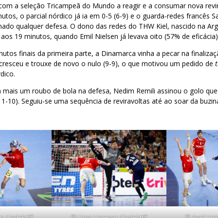
 com a seleção Tricampeã do Mundo a reagir e a consumar nova revir
utos, o parcial nórdico já ia em 0-5 (6-9) e o guarda-redes francês 
ado qualquer defesa. O dono das redes do THW Kiel, nascido na Argél
aos 19 minutos, quando Emil Nielsen já levava oito (57% de eficácia)
nutos finais da primeira parte, a Dinamarca vinha a pecar na finaliza
 cresceu e trouxe de novo o nulo (9-9), o que motivou um pedido de
dico.
 mais um roubo de bola na defesa, Nedim Remili assinou o golo que
11-10). Seguiu-se uma sequência de reviravoltas até ao soar da buzi
 / kolektiff
© Uros Hocevar / kolektiff
© Axel Heim