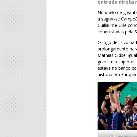
entrada direta n
No duelo de gigante
a sagrar-se Campeã
Guillaume Gille con
conquistadas pela 
O jogo decisivo na 
prolongamento para
Mathias Gidsel igu
golos, e a super-es
estava no banco con
história em Europeu
© Uros Hocevar