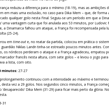
França reduziu a diferença para o mínimo (18-19), mas as ambições
am em mais uma exclusão, no caso para Dika Mem – que, de forma a
rcado qualquer golo nesta Final. Seguiu-se um período em que a Din
s’ uma vantagem curta que foi anulada aos 53 minutos, por Ludovic F
e, a Dinamarca falhou um ataque, a França foi recompensada pela lu
lta (25-24).
perou em
time-out
e, no reatar da partida, colocou em prática o siste
 guardião Niklas Landn tinha-se estreado poucos minutos antes. Co
to, os nórdicos perderam o ataque e a França agradeceu, empatou po
marcador francês nesta altura, com sete golos – e levou o jogo par
va a lista, com oito.
0 minutos:
27-27
o prolongamento continuou com a intensidade ao máximo e termin
 desta vez a 29 golos. Nos segundos cinco minutos, a França come
do ‘desaparecido’ Dika Mem (31-29) para ficar mais perto da glória. No
esta.
3-31