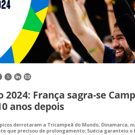
acebook
Twitter
LinkedIn
E-
mail
o 2024: França sagra-se Cam
10 anos depois
icos derrotaram a Tricampeã do Mundo, Dinamarca, 
te que precisou de prolongamento; Suécia garanteiu o 