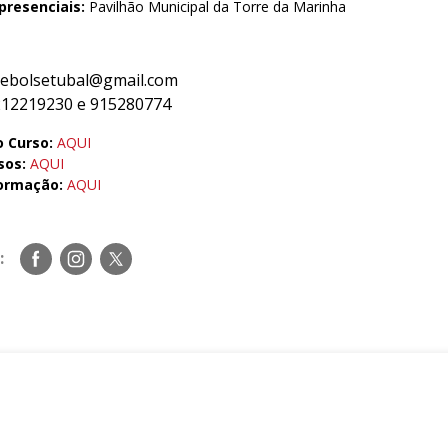
presenciais:
Pavilhão Municipal da Torre da Marinha
ebolsetubal@gmail.com
 212219230 e 915280774
o Curso:
AQUI
sos:
AQUI
Formação:
AQUI
Siga-
Siga-
Siga-
:
nos
nos
nos
no
no
no
Facebook
Instagram
Twitter