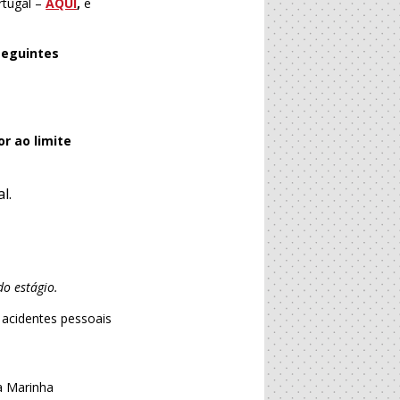
rtugal –
AQUI
,
e
seguintes
r ao limite
l.
o estágio.
 acidentes pessoais
a Marinha