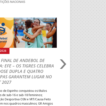
TIÇÕES NACIONAIS
Seguinte
.2026
02.08.2026
 FINAL DE ANDEBOL DE
PORTUGAL BEACH H
A: EFE – OS TIGRES CELEBRA
TOUR: VRT/LEMAR 
DOSE DUPLA E QUATRO
TÍTULO INÉDITO EM
IPAS GARANTEM LUGAR NO
Formação de Leiria superou o
 2027
shoot-out e sagrou-se Campeã
primeira vez; Associação Desp
 de Espinho conquistou os títulos
primeiro desaire mas manteve 
s de sub-16 e sub-18 femininos;
no quadro feminino, num dia q
ção Desportiva OSN e VRT/Causa Feito
descidas e as vagas para o PB
ram nos quadros masculinos; GR Amigos