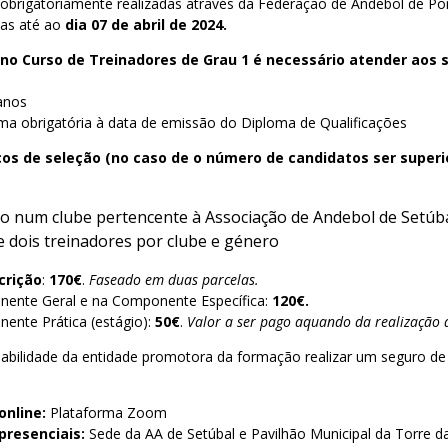
 obrigatoriamente realizadas através da Federação de Andebol de Po
tas até ao
dia 07 de abril de 2024.
 no Curso de Treinadores de Grau 1 é necessário atender aos 
anos
ima obrigatória à data de emissão do Diploma de Qualificações
icos de seleção (no caso de o número de candidatos ser superio
ito num clube pertencente à Associação de Andebol de Setúba
e dois treinadores por clube e género
crição
:
170€
.
Faseado em duas parcelas.
nente Geral e na Componente Específica:
120€.
ente Prática (estágio):
50€
.
Valor a ser pago aquando da realização d
sabilidade da entidade promotora da formação realizar um seguro de
online:
Plataforma Zoom
presenciais:
Sede da AA de Setúbal e Pavilhão Municipal da Torre d