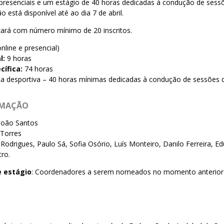
/presenciais e um estágio de 40 horas dedicadas à condução de sessõ
o está disponível até ao dia 7 de abril.
zará com número mínimo de 20 inscritos.
nline e presencial)
l:
9 horas
cífica:
74 horas
 desportiva – 40 horas mínimas dedicadas à condução de sessões d
RMAÇÃO
João Santos
 Torres
 Rodrigues, Paulo Sá, Sofia Osório, Luís Monteiro, Danilo Ferreira, Ed
tro.
 estágio
: Coordenadores a serem nomeados no momento anterior a