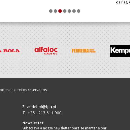
da Paz, 
FC – AP 
1
2
3
4
5
6
7
particip
odos os direitos reservados.
E.
andebol@fpa.pt
T.
+351 213 611 900
Newsletter
Subscreva a nossa newsletter para se manter a par