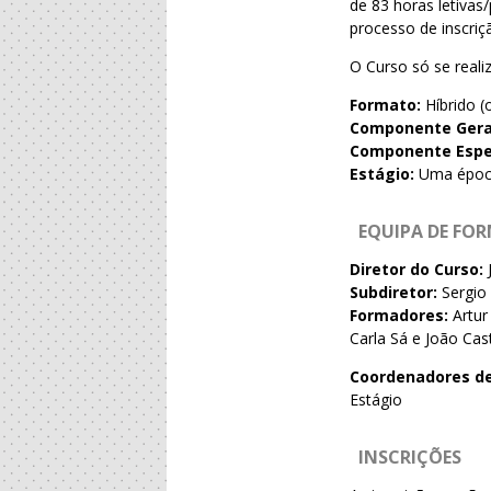
de 83 horas letivas
processo de inscriçã
O Curso só se reali
Formato:
Híbrido (o
Componente Gera
Componente Espe
Estágio:
Uma época
EQUIPA DE FO
Diretor do Curso:
Subdiretor:
Sergio
Formadores:
Artur
Carla Sá e João Cas
Coordenadores de
Estágio
INSCRIÇÕES