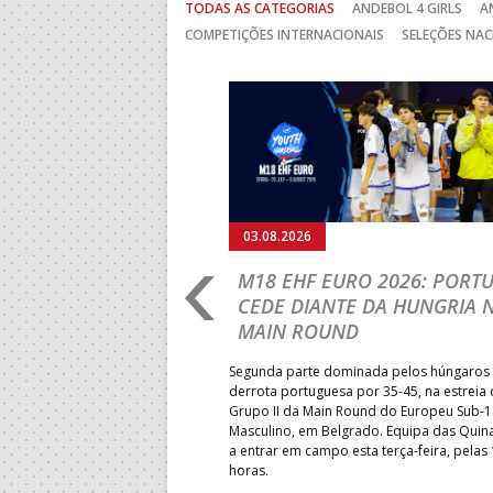
TODAS AS CATEGORIAS
ANDEBOL 4 GIRLS
A
COMPETIÇÕES INTERNACIONAIS
SELEÇÕES NAC
Anterior
03.08.2026
RLD
M18 EHF EURO 2026: PORT
IP: PORTUGAL
CEDE DIANTE DA HUNGRIA 
É E SEGUE NA LUTA
MAIN ROUND
R CLASSIFICAÇÃO
Segunda parte dominada pelos húngaros 
derrota portuguesa por 35-45, na estreia
Grupo II da Main Round do Europeu Sub-1
enceu a Guiné por 28-23, em
Masculino, em Belgrado. Equipa das Quina
rnada do Grupo II da
a entrar em campo esta terça-feira, pelas
 Mundial de sub-18 Feminino,
horas.
énia. Equipa das Quinas volta