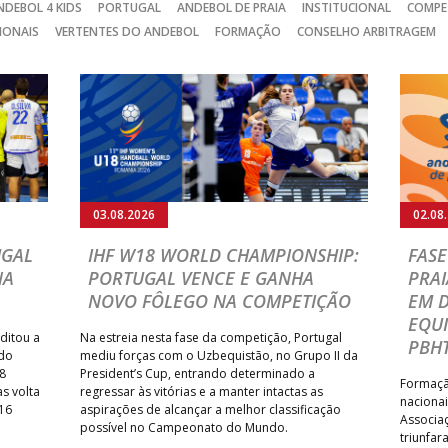
NDEBOL 4 KIDS
PORTUGAL
ANDEBOL DE PRAIA
INSTITUCIONAL
COMPE
IONAIS
VERTENTES DO ANDEBOL
FORMAÇÃO
CONSELHO ARBITRAGEM
03.08.2026
02.08
UGAL
IHF W18 WORLD CHAMPIONSHIP:
FASE
NA
PORTUGAL VENCE E GANHA
PRAI
NOVO FÔLEGO NA COMPETIÇÃO
EM 
EQU
ditou a
Na estreia nesta fase da competição, Portugal
PBHT
 do
mediu forças com o Uzbequistão, no Grupo II da
8
President’s Cup, entrando determinado a
Formação
s volta
regressar às vitórias e a manter intactas as
nacionai
 16
aspirações de alcançar a melhor classificação
Associa
possível no Campeonato do Mundo.
triunfa