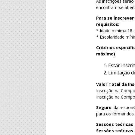
As inscrições serão
encontram-se aber
Para se inscrever
requisitos:
* Idade mínima 18 
* Escolaridade mín
Critérios específ
máximo)
Estar inscr
Limitação d
Valor Total da Ins
Inscrição na Compo
Inscrição na Compon
Seguro
: da respon
para os formandos.
Sessões teóricas 
Sessões teóricas 