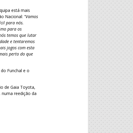
equipa está mais
ão Nacional:
“Vamos
cil para nós.
imo para os
 nós temos que lutar
sidade e tentaremos
mais jogos com esta
mais perto do que
 do Funchal e o
io de Gaia Toyota,
, numa reedição da