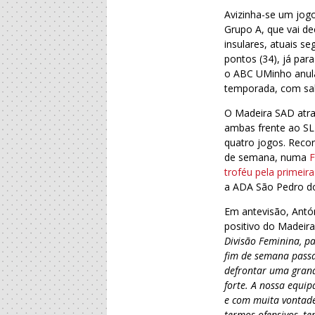
Avizinha-se um jog
Grupo A, que vai dec
insulares, atuais se
pontos (34), já par
o ABC UMinho anula
temporada, com sald
O Madeira SAD atra
ambas frente ao SL
quatro jogos. Reco
de semana, numa
F
troféu pela primeira
a ADA São Pedro do
Em antevisão, Antó
positivo do Madeir
Divisão Feminina, p
fim de semana passa
defrontar uma grand
forte. A nossa equip
e com muita vontad
termos ofensivos, te