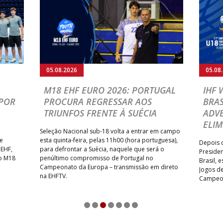
05.08.2026
05.08
M18 EHF EURO 2026: PORTUGAL
IHF
POR
PROCURA REGRESSAR AOS
BRAS
TRIUNFOS FRENTE À SUÉCIA
ADVE
ELIM
Seleção Nacional sub-18 volta a entrar em campo
te
esta quinta-feira, pelas 11h00 (hora portuguesa),
Depois d
 EHF,
para defrontar a Suécia, naquele que será o
Presiden
do M18
penúltimo compromisso de Portugal no
Brasil, 
Campeonato da Europa – transmissão em direto
Jogos de
na EHFTV.
Campeon
1
2
3
4
5
6
7