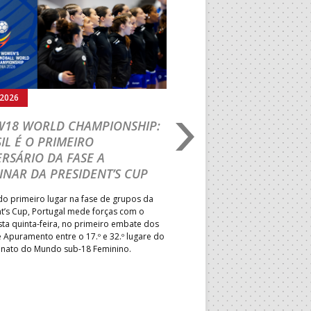
Seguinte
.2026
05.08.2026
 W18 WORLD CHAMPIONSHIP:
IHF W18 WORLD CH
IL É O PRIMEIRO
JOÃO VAREJÃO PREL
RSÁRIO DA FASE A
CURSO INTERNACIO
INAR DA PRESIDENT’S CUP
TREINADORES NA R
o primeiro lugar na fase de grupos da
Treinador português João Var
t’s Cup, Portugal mede forças com o
integrado na EHF Experts List, 
esta quinta-feira, no primeiro embate dos
preletores convidados pela 
 Apuramento entre o 17.º e 32.º lugare do
de Andebol, em Pitești, iniciat
ato do Mundo sub-18 Feminino.
de 400 treinadores.