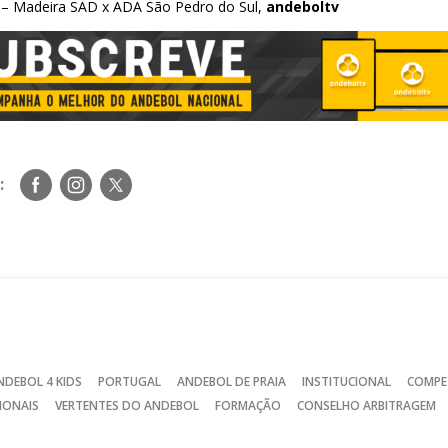
 – Madeira SAD x ADA São Pedro do Sul,
andeboltv
Siga-
Siga-
Siga-
:
nos
nos
nos
no
no
no
Facebook
Instagram
Twitter
NDEBOL 4 KIDS
PORTUGAL
ANDEBOL DE PRAIA
INSTITUCIONAL
COMPE
IONAIS
VERTENTES DO ANDEBOL
FORMAÇÃO
CONSELHO ARBITRAGEM