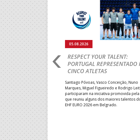
Anterior
05.08.2026
RO 2026: PORTUGAL
RESPECT YOUR TALENT:
IA E SEGUE NA LUTA
PORTUGAL REPRESENTADO 
LUGAR
CINCO ATLETAS
b-18 regressou às vitórias no
Santiago Póvoas, Vasco Conceição, Nuno
 ao superar a Suécia por 32-
Marques, Miguel Figueiredo e Rodrigo Lei
garantiu uma vaga para o
participaram na iniciativa promovida pela
to do Mundo.
que reuniu alguns dos maiores talentos 
EHF EURO 2026 em Belgrado.