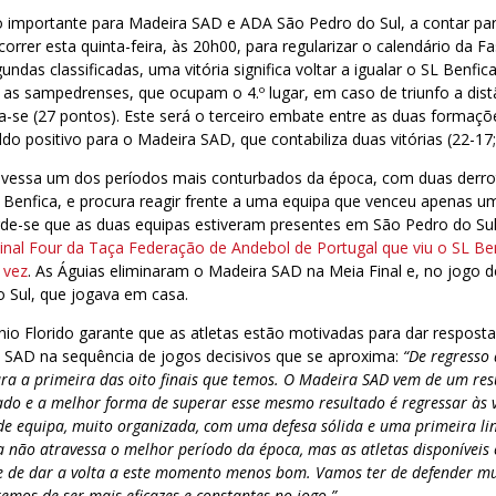
o importante para Madeira SAD e ADA São Pedro do Sul, a contar par
orrer esta quinta-feira, às 20h00, para regularizar o calendário da Fa
gundas classificadas, uma vitória significa voltar a igualar o SL Benf
a as sampedrenses, que ocupam o 4.º lugar, em caso de triunfo a dist
-se (27 pontos). Este será o terceiro embate entre as duas formaçõ
o positivo para o Madeira SAD, que contabiliza duas vitórias (22-17;
vessa um dos períodos mais conturbados da época, com duas derro
 Benfica, e procura reagir frente a uma equipa que venceu apenas u
rde-se que as duas equipas estiveram presentes em São Pedro do Su
inal Four da Taça Federação de Andebol de Portugal que viu o SL Be
 vez
. As Águias eliminaram o Madeira SAD na Meia Final e, no jogo d
 Sul, que jogava em casa.
nio Florido garante que as atletas estão motivadas para dar respos
a SAD na sequência de jogos decisivos que se aproxima:
“De regresso
ara a primeira das oito finais que temos. O Madeira SAD vem de um res
do e a melhor forma de superar esse mesmo resultado é regressar às 
e equipa, muito organizada, com uma defesa sólida e uma primeira li
a não atravessa o melhor período da época, mas as atletas disponíveis
e de dar a volta a este momento menos bom. Vamos ter de defender mu
remos de ser mais eficazes e constantes no jogo.”