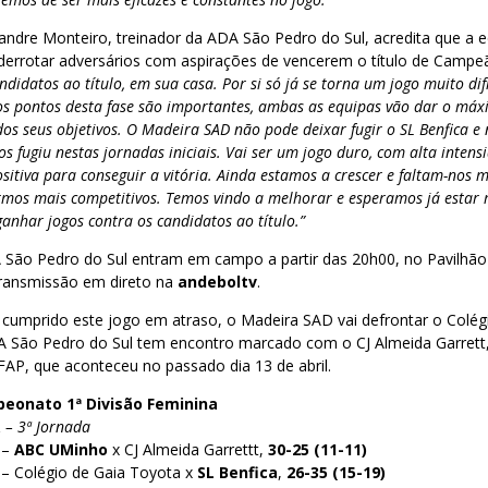
andre Monteiro, treinador da ADA São Pedro do Sul, acredita que a 
 derrotar adversários com aspirações de vencerem o título de Campe
didatos ao título, em sua casa. Por si só já se torna um jogo muito difí
s pontos desta fase são importantes, ambas as equipas vão dar o máx
os seus objetivos. O Madeira SAD não pode deixar fugir o SL Benfica e
nos fugiu nestas jornadas iniciais. Vai ser um jogo duro, com alta inten
itiva para conseguir a vitória. Ainda estamos a crescer e faltam-nos 
rmos mais competitivos. Temos vindo a melhorar e esperamos já estar 
anhar jogos contra os candidatos ao título.”
São Pedro do Sul entram em campo a partir das 20h00, no Pavilhão
ransmissão em direto na
andeboltv
.
 cumprido este jogo em atraso, o Madeira SAD vai defrontar o Colég
 São Pedro do Sul tem encontro marcado com o CJ Almeida Garrett
FAP, que aconteceu no passado dia 13 de abril.
peonato 1ª Divisão Feminina
 – 3ª Jornada
 –
ABC UMinho
x CJ Almeida Garrettt,
30-25 (11-11)
 – Colégio de Gaia Toyota x
SL Benfica
,
26-35 (15-19)