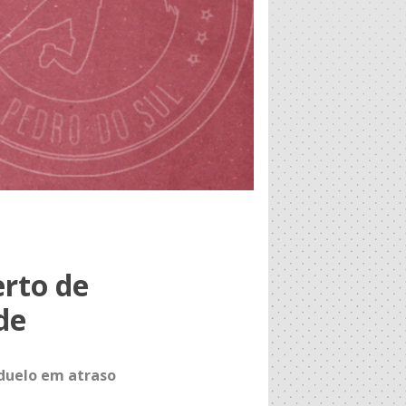
rto de
de
 duelo em atraso