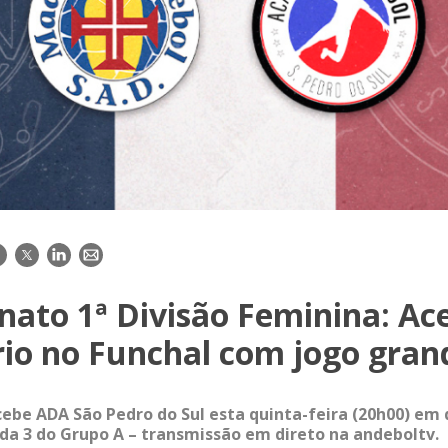
acebook
Twitter
LinkedIn
E-
mail
ato 1ª Divisão Feminina: Ace
rio no Funchal com jogo gran
ebe ADA São Pedro do Sul esta quinta-feira (20h00) em
da 3 do Grupo A – transmissão em direto na andeboltv.