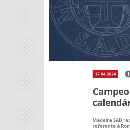
F
17.04.2024
Campeon
calendá
Madeira SAD rec
referente à Ron