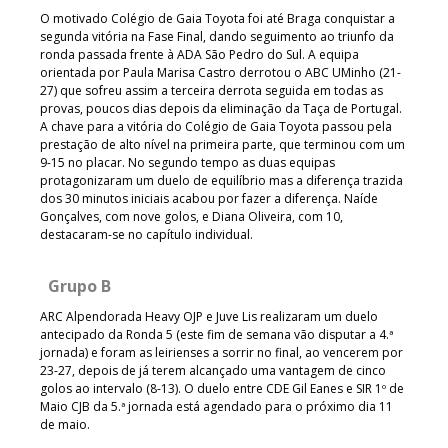
O motivado Colégio de Gaia Toyota foi até Braga conquistar a
segunda vitória na Fase Final, dando seguimento ao triunfo da
ronda passada frente à ADA São Pedro do Sul. A equipa
orientada por Paula Marisa Castro derrotou o ABC UMinho (21-
27) que sofreu assim a terceira derrota seguida em todas as
provas, poucos dias depois da eliminação da Taça de Portugal.
A chave para a vitória do Colégio de Gaia Toyota passou pela
prestação de alto nível na primeira parte, que terminou com um
9-15 no placar. No segundo tempo as duas equipas
protagonizaram um duelo de equilíbrio mas a diferença trazida
dos 30 minutos iniciais acabou por fazer a diferença. Naíde
Gonçalves, com nove golos, e Diana Oliveira, com 10,
destacaram-se no capítulo individual.
Grupo B
ARC Alpendorada Heavy OJP e Juve Lis realizaram um duelo
antecipado da Ronda 5 (este fim de semana vão disputar a 4.ª
jornada) e foram as leirienses a sorrir no final, ao vencerem por
23-27, depois de já terem alcançado uma vantagem de cinco
golos ao intervalo (8-13). O duelo entre CDE Gil Eanes e SIR 1º de
Maio CJB da 5.ª jornada está agendado para o próximo dia 11
de maio.