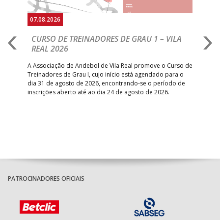
07.08.2026
07.
CURSO DE TREINADORES DE GRAU 1 – VILA
M
REAL 2026
N
S
A Associação de Andebol de Vila Real promove o Curso de
Treinadores de Grau I, cujo início está agendado para o
Gol
dia 31 de agosto de 2026, encontrando-se o período de
pont
inscrições aberto até ao dia 24 de agosto de 2026.
desv
foco
PATROCINADORES OFICIAIS