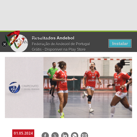
Resultados Andebol
Instalar
Federação de Andebol de Portugal
Grátis - Disponivel na Play Store
01.05.2024
Facebook
Twitter
LinkedIn
WhatsApp
E-