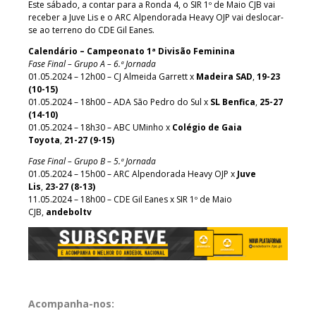
Este sábado, a contar para a Ronda 4, o SIR 1º de Maio CJB vai
receber a Juve Lis e o ARC Alpendorada Heavy OJP vai deslocar-
se ao terreno do CDE Gil Eanes.
Calendário – Campeonato 1ª Divisão Feminina
Fase Final – Grupo A – 6.ª Jornada
01.05.2024 – 12h00 – CJ Almeida Garrett x
Madeira SAD
,
19-23
(10-15)
01.05.2024 – 18h00 – ADA São Pedro do Sul x
SL Benfica
,
25-27
(14-10)
01.05.2024 – 18h30 – ABC UMinho x
Colégio de Gaia
Toyota
,
21-27 (9-15)
Fase Final – Grupo B – 5.ª Jornada
01.05.2024 – 15h00 – ARC Alpendorada Heavy OJP x
Juve
Lis
,
23-27 (8-13)
11.05.2024 – 18h00 – CDE Gil Eanes x SIR 1º de Maio
CJB,
andeboltv
Acompanha-nos: