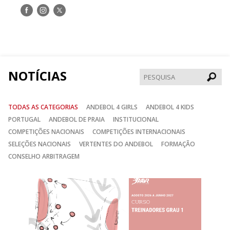
Siga-
Siga-
Siga-
nos
nos
nos
no
no
no
Facebook
Instagram
Twitter
NOTÍCIAS
Pesqui
TODAS AS CATEGORIAS
ANDEBOL 4 GIRLS
ANDEBOL 4 KIDS
PORTUGAL
ANDEBOL DE PRAIA
INSTITUCIONAL
COMPETIÇÕES NACIONAIS
COMPETIÇÕES INTERNACIONAIS
SELEÇÕES NACIONAIS
VERTENTES DO ANDEBOL
FORMAÇÃO
CONSELHO ARBITRAGEM
Anterior
Seguin