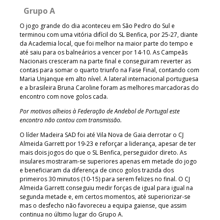
Grupo A
O jogo grande do dia aconteceu em São Pedro do Sul e
terminou com uma vitória difícil do SL Benfica, por 25-27, diante
da Academia local, que foi melhor na maior parte do tempo e
até saiu para os balneários a vencer por 14-10. As Campeãs
Nacionais cresceram na parte final e conseguiram reverter as
contas para somar o quarto triunfo na Fase Final, contando com
Maria Unjanque em alto nível. A lateral internacional portuguesa
e a brasileira Bruna Caroline foram as melhores marcadoras do
encontro com nove golos cada.
Por motivos alheios à Federação de Andebol de Portugal este
encontro não contou com transmissão.
O líder Madeira SAD foi até Vila Nova de Gaia derrotar o CJ
Almeida Garrett por 19-23 e reforçar a liderança, apesar de ter
mais dois jogos do que o SL Benfica, perseguidor direto. As
insulares mostraram-se superiores apenas em metade do jogo
e beneficiaram da diferença de cinco golos trazida dos
primeiros 30 minutos (10-15) para serem felizes no final. O CJ
Almeida Garrett conseguiu medir forças de igual para igual na
segunda metade e, em certos momentos, até superiorizar-se
mas o desfecho não favoreceu a equipa gaiense, que assim
continua no último lugar do Grupo A.