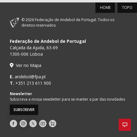
HOME
TOPO
© 2026 Federação de Andebol de Portugal. Todos os
direitos reservados.
Federação de Andebol de Portugal
Calçada da Ajuda, 63-69
1300-006 Lisboa
Ver no Mapa
E.
andebol@fpa.pt
T.
+351 213 611 900
Newsletter
Subscreva a nossa newsletter para se manter a par das novidades
SUBSCREVER
Siga-
Siga-
Siga-
AndebolTV
Loja
nos
nos
nos
no
no
no