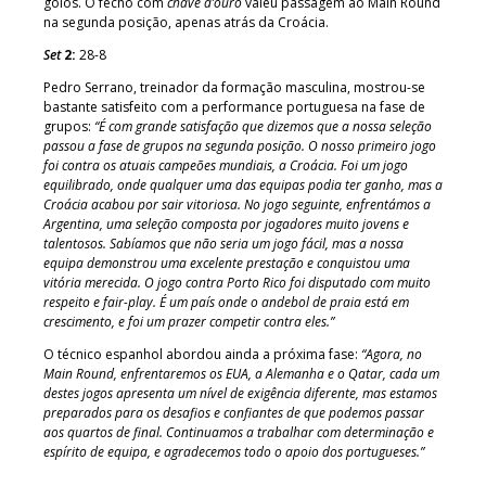
golos. O fecho com
chave d’ouro
valeu passagem ao Main Round
na segunda posição, apenas atrás da Croácia.
Set
2:
28-8
Pedro Serrano, treinador da formação masculina, mostrou-se
bastante satisfeito com a performance portuguesa na fase de
grupos:
“É com grande satisfação que dizemos que a nossa seleção
passou a fase de grupos na segunda posição. O nosso primeiro jogo
foi contra os atuais campeões mundiais, a Croácia. Foi um jogo
equilibrado, onde qualquer uma das equipas podia ter ganho, mas a
Croácia acabou por sair vitoriosa. No jogo seguinte, enfrentámos a
Argentina, uma seleção composta por jogadores muito jovens e
talentosos. Sabíamos que não seria um jogo fácil, mas a nossa
equipa demonstrou uma excelente prestação e conquistou uma
vitória merecida. O jogo contra Porto Rico foi disputado com muito
respeito e fair-play. É um país onde o andebol de praia está em
crescimento, e foi um prazer competir contra eles.”
O técnico espanhol abordou ainda a próxima fase:
“Agora, no
Main Round, enfrentaremos os EUA, a Alemanha e o Qatar, cada um
destes jogos apresenta um nível de exigência diferente, mas estamos
preparados para os desafios e confiantes de que podemos passar
aos quartos de final. Continuamos a trabalhar com determinação e
espírito de equipa, e agradecemos todo o apoio dos portugueses.”