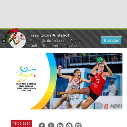
Resultados Andebol
Instalar
Federação de Andebol de Portugal
Grátis - Disponivel na Play Store
19.06.2024
Facebook
Twitter
LinkedIn
WhatsApp
E-