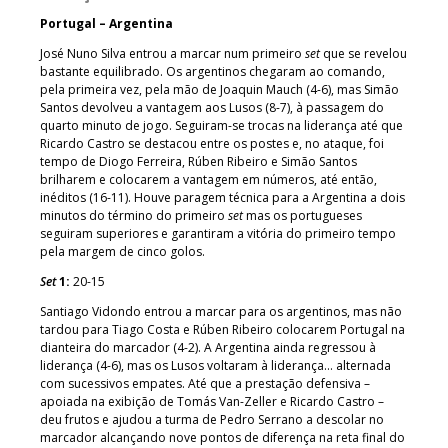
Portugal – Argentina
José Nuno Silva entrou a marcar num primeiro
set
que se revelou
bastante equilibrado. Os argentinos chegaram ao comando,
pela primeira vez, pela mão de Joaquin Mauch (4-6), mas Simão
Santos devolveu a vantagem aos Lusos (8-7), à passagem do
quarto minuto de jogo. Seguiram-se trocas na liderança até que
Ricardo Castro se destacou entre os postes e, no ataque, foi
tempo de Diogo Ferreira, Rúben Ribeiro e Simão Santos
brilharem e colocarem a vantagem em números, até então,
inéditos (16-11). Houve paragem técnica para a Argentina a dois
minutos do término do primeiro
set
mas os portugueses
seguiram superiores e garantiram a vitória do primeiro tempo
pela margem de cinco golos.
Set
1:
20-15
Santiago Vidondo entrou a marcar para os argentinos, mas não
tardou para Tiago Costa e Rúben Ribeiro colocarem Portugal na
dianteira do marcador (4-2). A Argentina ainda regressou à
liderança (4-6), mas os Lusos voltaram à liderança… alternada
com sucessivos empates. Até que a prestação defensiva –
apoiada na exibição de Tomás Van-Zeller e Ricardo Castro –
deu frutos e ajudou a turma de Pedro Serrano a descolar no
marcador alcançando nove pontos de diferença na reta final do