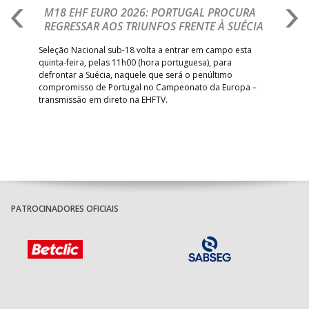
M18 EHF EURO 2026: PORTUGAL PROCURA
I
REGRESSAR AOS TRIUNFOS FRENTE À SUÉCIA
O
E
uel
Seleção Nacional sub-18 volta a entrar em campo esta
quinta-feira, pelas 11h00 (hora portuguesa), para
Depo
defrontar a Suécia, naquele que será o penúltimo
Cup,
compromisso de Portugal no Campeonato da Europa –
no 
transmissão em direto na EHFTV.
e 3
PATROCINADORES OFICIAIS