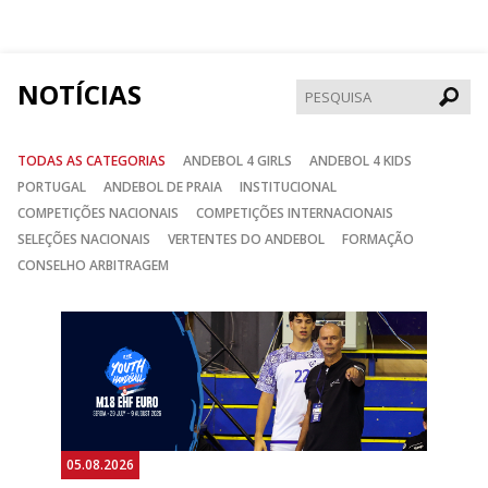
no
no
no
Facebook
Instagram
Twitter
NOTÍCIAS
Pesqui
TODAS AS CATEGORIAS
ANDEBOL 4 GIRLS
ANDEBOL 4 KIDS
PORTUGAL
ANDEBOL DE PRAIA
INSTITUCIONAL
COMPETIÇÕES NACIONAIS
COMPETIÇÕES INTERNACIONAIS
SELEÇÕES NACIONAIS
VERTENTES DO ANDEBOL
FORMAÇÃO
CONSELHO ARBITRAGEM
Anterior
Seguin
05.08.2026
05.