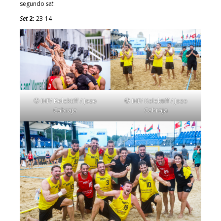
segundo
set
.
Set
2:
23-14
© IHF/ Kolektiff / Jozo
© IHF/ Kolektiff / Jozo
Cabraja
Cabraja