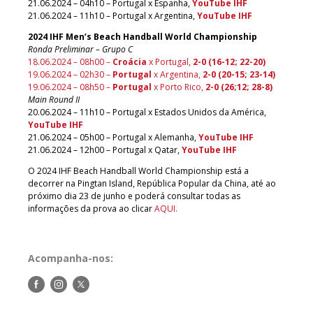
21.06.2024 – 04h10 – Portugal x Espanha,
YouTube IHF
21.06.2024 – 11h10 – Portugal x Argentina,
YouTube IHF
2024 IHF Men’s Beach Handball World Championship
Ronda Preliminar – Grupo C
18.06.2024 – 08h00 –
Croácia
x Portugal,
2-0 (16-12; 22-20)
19.06.2024 – 02h30 –
Portugal
x Argentina,
2-0 (20-15; 23-14)
19.06.2024 – 08h50 –
Portugal
x Porto Rico,
2-0 (26;12; 28-8)
Main Round II
20.06.2024 – 11h10 – Portugal x Estados Unidos da América,
YouTube IHF
21.06.2024 – 05h00 – Portugal x Alemanha,
YouTube IHF
21.06.2024 – 12h00 – Portugal x Qatar,
YouTube IHF
O 2024 IHF Beach Handball World Championship está a
decorrer na Pingtan Island, República Popular da China, até ao
próximo dia 23 de junho e poderá consultar todas as
informações da prova ao clicar
AQUI.
Acompanha-nos:
Siga-
Siga-
Siga-
nos
nos
nos