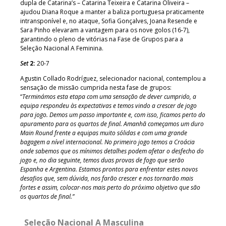
dupla de Catarina’s – Catarina Teixeira e Catarina Oliveira –
ajudou Diana Roque a manter a baliza portuguesa praticamente
intransponível e, no ataque, Sofia Gonçalves, Joana Resende e
Sara Pinho elevaram a vantagem para os nove golos (16-7),
garantindo o pleno de vitórias na Fase de Grupos para a
Seleção Nacional A Feminina.
Set
2:
20-7
Agustin Collado Rodríguez, selecionador nacional, contemplou a
sensação de missão cumprida nesta fase de grupos:
“
Terminámos esta etapa com uma sensação de dever cumprido, a
equipa respondeu às expectativas e temos vindo a crescer de jogo
para jogo. Demos um passo importante e, com isso, ficamos perto do
apuramento para os quartos de final. Amanhã começamos um duro
Main Round frente a equipas muito sólidas e com uma grande
bagagem a nível internacional. No primeiro jogo temos a Croácia
onde sabemos que os mínimos detalhes podem afetar o desfecho do
jogo e, no dia seguinte, temos duas provas de fogo que serão
Espanha e Argentina. Estamos prontos para enfrentar estes novos
desafios que, sem dúvida, nos farão crescer e nos tornarão mais
fortes e assim, colocar-nos mais perto do próximo objetivo que são
os quartos de final.”
Seleção Nacional A Masculina