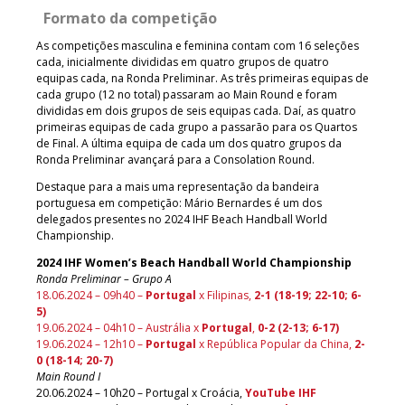
Formato da competição
As competições masculina e feminina contam com 16 seleções
cada, inicialmente divididas em quatro grupos de quatro
equipas cada, na Ronda Preliminar. As três primeiras equipas de
cada grupo (12 no total) passaram ao Main Round e foram
divididas em dois grupos de seis equipas cada. Daí, as quatro
primeiras equipas de cada grupo a passarão para os Quartos
de Final. A última equipa de cada um dos quatro grupos da
Ronda Preliminar avançará para a Consolation Round.
Destaque para a mais uma representação da bandeira
portuguesa em competição: Mário Bernardes é um dos
delegados presentes no 2024 IHF Beach Handball World
Championship.
2024 IHF Women’s Beach Handball World Championship
Ronda Preliminar – Grupo A
18.06.2024 – 09h40 –
Portugal
x Filipinas,
2-1 (18-19; 22-10; 6-
5)
19.06.2024 – 04h10 – Austrália x
Portugal
,
0-2 (2-13; 6-17)
19.06.2024 – 12h10 –
Portugal
x República Popular da China,
2-
0 (18-14; 20-7)
Main Round I
20.06.2024 – 10h20 – Portugal x Croácia,
YouTube IHF