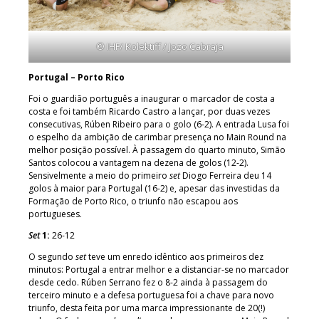
© IHF/ Kolektiff / Jozo Cabraja
Portugal – Porto Rico
Foi o guardião português a inaugurar o marcador de costa a
costa e foi também Ricardo Castro a lançar, por duas vezes
consecutivas, Rúben Ribeiro para o golo (6-2). A entrada Lusa foi
o espelho da ambição de carimbar presença no Main Round na
melhor posição possível. À passagem do quarto minuto, Simão
Santos colocou a vantagem na dezena de golos (12-2).
Sensivelmente a meio do primeiro
set
Diogo Ferreira deu 14
golos à maior para Portugal (16-2) e, apesar das investidas da
Formação de Porto Rico, o triunfo não escapou aos
portugueses.
Set
1:
26-12
O segundo
set
teve um enredo idêntico aos primeiros dez
minutos: Portugal a entrar melhor e a distanciar-se no marcador
desde cedo. Rúben Serrano fez o 8-2 ainda à passagem do
terceiro minuto e a defesa portuguesa foi a chave para novo
triunfo, desta feita por uma marca impressionante de 20(!)