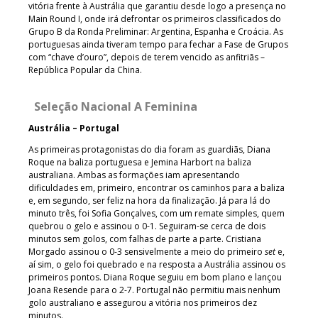
vitória frente à Austrália que garantiu desde logo a presença no
Main Round I, onde irá defrontar os primeiros classificados do
Grupo B da Ronda Preliminar: Argentina, Espanha e Croácia. As
portuguesas ainda tiveram tempo para fechar a Fase de Grupos
com “chave d’ouro”, depois de terem vencido as anfitriãs –
República Popular da China.
Seleção Nacional A Feminina
Austrália – Portugal
As primeiras protagonistas do dia foram as guardiãs, Diana
Roque na baliza portuguesa e Jemina Harbort na baliza
australiana. Ambas as formações iam apresentando
dificuldades em, primeiro, encontrar os caminhos para a baliza
e, em segundo, ser feliz na hora da finalização. Já para lá do
minuto três, foi Sofia Gonçalves, com um remate simples, quem
quebrou o gelo e assinou o 0-1. Seguiram-se cerca de dois
minutos sem golos, com falhas de parte a parte. Cristiana
Morgado assinou o 0-3 sensivelmente a meio do primeiro
set
e,
aí sim, o gelo foi quebrado e na resposta a Austrália assinou os
primeiros pontos. Diana Roque seguiu em bom plano e lançou
Joana Resende para o 2-7. Portugal não permitiu mais nenhum
golo australiano e assegurou a vitória nos primeiros dez
minutos.