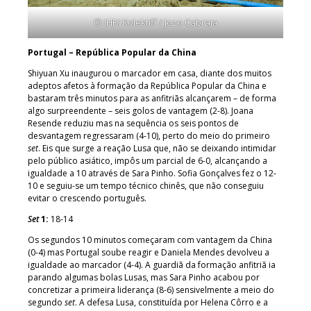
© IHF/ Kolektiff / Jozo Cabraja
Portugal – República Popular da China
Shiyuan Xu inaugurou o marcador em casa, diante dos muitos
adeptos afetos à formação da República Popular da China e
bastaram três minutos para as anfitriãs alcançarem – de forma
algo surpreendente – seis golos de vantagem (2-8). Joana
Resende reduziu mas na sequência os seis pontos de
desvantagem regressaram (4-10), perto do meio do primeiro
set
. Eis que surge a reação Lusa que, não se deixando intimidar
pelo público asiático, impôs um parcial de 6-0, alcançando a
igualdade a 10 através de Sara Pinho. Sofia Gonçalves fez o 12-
10 e seguiu-se um tempo técnico chinês, que não conseguiu
evitar o crescendo português.
Set
1:
18-14
Os segundos 10 minutos começaram com vantagem da China
(0-4) mas Portugal soube reagir e Daniela Mendes devolveu a
igualdade ao marcador (4-4). A guardiã da formação anfitriã ia
parando algumas bolas Lusas, mas Sara Pinho acabou por
concretizar a primeira liderança (8-6) sensivelmente a meio do
segundo
set
. A defesa Lusa, constituída por Helena Côrro e a