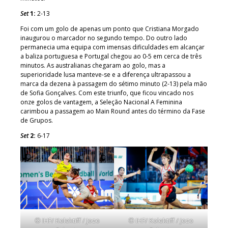
Set
1:
2-13
Foi com um golo de apenas um ponto que Cristiana Morgado
inaugurou o marcador no segundo tempo. Do outro lado
permanecia uma equipa com imensas dificuldades em alcançar
a baliza portuguesa e Portugal chegou ao 0-5 em cerca de três
minutos. As australianas chegaram ao golo, mas a
superioridade lusa manteve-se e a diferença ultrapassou a
marca da dezena à passagem do sétimo minuto (2-13) pela mão
de Sofia Gonçalves. Com este triunfo, que ficou vincado nos
onze golos de vantagem, a Seleção Nacional A Feminina
carimbou a passagem ao Main Round antes do término da Fase
de Grupos.
Set
2:
6-17
© IHF/ Kolektiff / Jozo
© IHF/ Kolektiff / Jozo