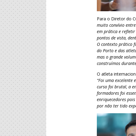
Para o Diretor do C
muito convívio entr
em prática e refleti
pontos de vista, de
O contexto prático f
do Porto e das atle
mas o grande volume
construímos durante 
O atleta internacio
“Foi uma excelente 
curso foi brutal, a 
formadores foi esse
enriquecedores pois
por não ter tido exp