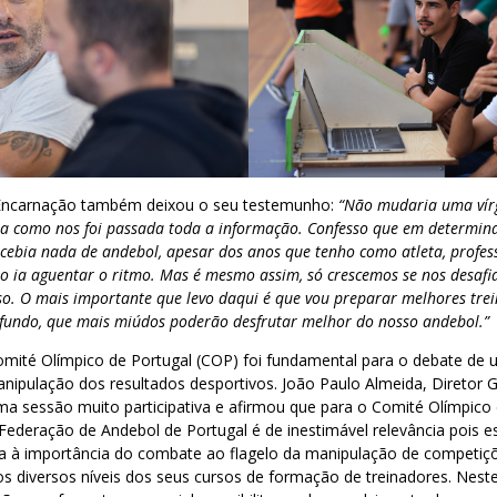
Encarnação também deixou o seu testemunho:
“Não mudaria uma vírg
ma como nos foi passada toda a informação. Confesso que em determi
rcebia nada de andebol, apesar dos anos que tenho como atleta, profes
 ia aguentar o ritmo. Mas é mesmo assim, só crescemos se nos desafi
so. O mais importante que levo daqui é que vou preparar melhores trei
o fundo, que mais miúdos poderão desfrutar melhor do nosso andebol.”
omité Olímpico de Portugal (COP) foi fundamental para o debate d
nipulação dos resultados desportivos. João Paulo Almeida, Diretor 
a sessão muito participativa e afirmou que para o Comité Olímpico 
ederação de Andebol de Portugal é de inestimável relevância pois e
nta à importância do combate ao flagelo da manipulação de competiç
os diversos níveis dos seus cursos de formação de treinadores. Neste