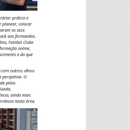
rácter prático e
 planear, colocar
lharam os seus
back aos formandos.
lhos, Futebol Clube
formação online,
scimento e do que
 com outros olhos:
a perspetiva. O
ada pelos
úvida,
ência, ainda mais
eriência nesta área.