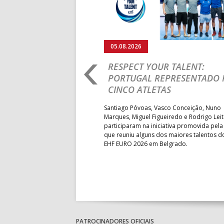
05.08.2026
RO 2026: PORTUGAL
RESPECT YOUR TALENT:
IA E SEGUE NA LUTA
PORTUGAL REPRESENTADO 
LUGAR
CINCO ATLETAS
b-18 regressou às vitórias no
Santiago Póvoas, Vasco Conceição, Nuno
 ao superar a Suécia por 32-
Marques, Miguel Figueiredo e Rodrigo Lei
garantiu uma vaga para o
participaram na iniciativa promovida pela
to do Mundo.
que reuniu alguns dos maiores talentos 
EHF EURO 2026 em Belgrado.
PATROCINADORES OFICIAIS