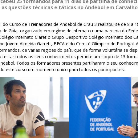
ecebeu 25 formandos para 11 dias de partilha de conhe
e as questões técnicas e táticas no Andebol em Carvalho
 do Curso de Treinadores de Andebol de Grau 3 realizou-se de 8 a 1
va de Gaia, organizado em regime de internato numa parceria da Fed
olégio Internato Claret o Grupo Desportivo Colégio Internato dos C
be Jovem Almeida Garrett, BECA e do Comité Olímpico de Portugal. A
formandos, de várias regiões do país, que de forma voluntária se disp
ra testar todos os seus conhecimentos perante um corpo de 13 forma
 andebol. Todos os formadores presentes partilharam o seu conhecim
do este curso um momento único para todos os participantes.