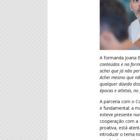
A formanda Joana 
conteúdos e na for
achei que já não pe
Achei mesmo que não
qualquer dúvida dis
épocas e atletas, n
A parceria com o C
e fundamental: a ma
esteve presente num
cooperação com a F
proativa, está ate
introduzir o tema n