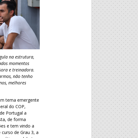
ula na estrutura,
nados momentos
sora e treinadora.
armos, não tenho
nos, melhores
e um tema emergente
Geral do COP,
de Portugal a
sta, de forma
ões e tem vindo a
 curso de Grau 3, a