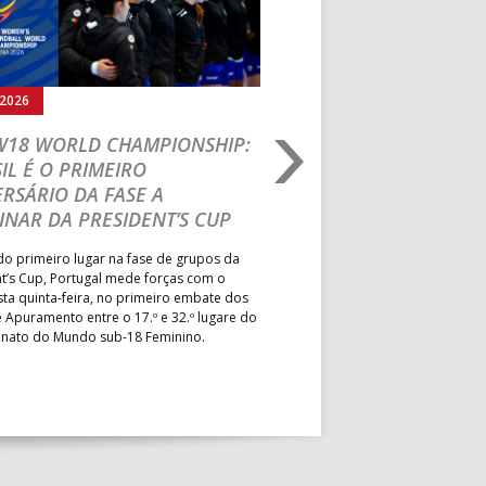
.2026
05.08.2026
 W18 WORLD CHAMPIONSHIP:
IHF W18 WORLD CH
IL É O PRIMEIRO
JOÃO VAREJÃO PREL
RSÁRIO DA FASE A
CURSO INTERNACIO
INAR DA PRESIDENT’S CUP
TREINADORES NA R
o primeiro lugar na fase de grupos da
Treinador português João Var
t’s Cup, Portugal mede forças com o
integrado na EHF Experts List, 
esta quinta-feira, no primeiro embate dos
preletores convidados pela 
 Apuramento entre o 17.º e 32.º lugare do
de Andebol, em Pitești, iniciat
ato do Mundo sub-18 Feminino.
de 400 treinadores.