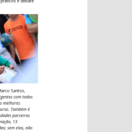
 práticos e debate
arco Santos,
igentes com todos
as melhores
curso. Também é
idades parceiras
mação, 13
das; sem elas, não