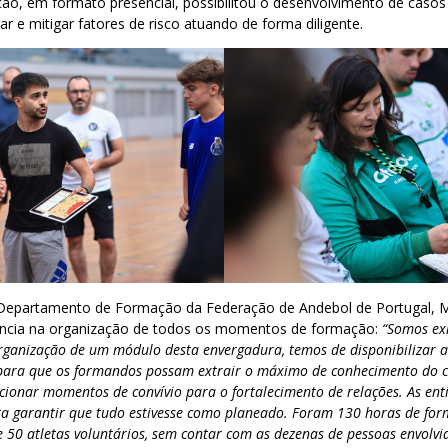
ão, em formato presencial, possibilitou o desenvolvimento de casos
r e mitigar fatores de risco atuando de forma diligente.
Departamento de Formação da Federação de Andebol de Portugal, M
ência na organização de todos os momentos de formação:
“Somos ex
ganização de um módulo desta envergadura, temos de disponibilizar 
s para que os formandos possam extrair o máximo de conhecimento do 
ionar momentos de convívio para o fortalecimento de relações. As ent
ra garantir que tudo estivesse como planeado. Foram 130 horas de for
 50 atletas voluntários, sem contar com as dezenas de pessoas envolvi