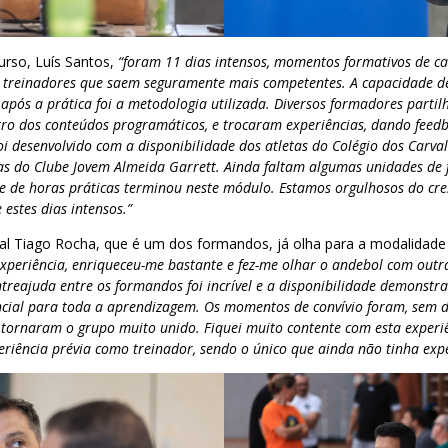
urso, Luís Santos,
“foram 11 dias intensos, momentos formativos de ca
e treinadores que saem seguramente mais competentes. A capacidade de
r após a prática foi a metodologia utilizada. Diversos formadores parti
ntro dos conteúdos programáticos, e trocaram experiências, dando feed
oi desenvolvido com a disponibilidade dos atletas do Colégio dos Carva
tas do Clube Jovem Almeida Garrett. Ainda faltam algumas unidades de 
 de horas práticas terminou neste módulo. Estamos orgulhosos do cre
estes dias intensos.”
nal Tiago Rocha, que é um dos formandos, já olha para a modalidade
experiência, enriqueceu-me bastante e fez-me olhar o andebol com outr
entreajuda entre os formandos foi incrível e a disponibilidade demonstr
ncial para toda a aprendizagem. Os momentos de convívio foram, sem d
 tornaram o grupo muito unido. Fiquei muito contente com esta experi
eriência prévia como treinador, sendo o único que ainda não tinha exp