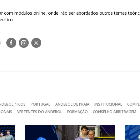
ar com módulos online, onde irão ser abordados outros temas teóric
ecífico.
Siga-
Siga-
Siga-
:
nos
nos
nos
no
no
no
Facebook
Instagram
Twitter
NDEBOL 4 KIDS
PORTUGAL
ANDEBOL DE PRAIA
INSTITUCIONAL
COMPE
IONAIS
VERTENTES DO ANDEBOL
FORMAÇÃO
CONSELHO ARBITRAGEM