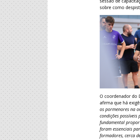
sessão de capacitaç
sobre como despista
O coordenador do 
afirma que há exig
os pormenores na or
condições possívei
fundamental proporc
foram essenciais pa
formadores, cerca de