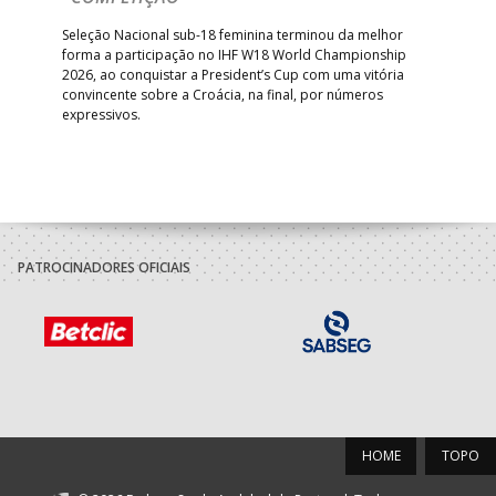
A A
Trei
 que
Seleção Nacional sub-18 feminina terminou da melhor
dia
;
forma a participação no IHF W18 World Championship
insc
inar
2026, ao conquistar a President’s Cup com uma vitória
convincente sobre a Croácia, na final, por números
expressivos.
PATROCINADORES OFICIAIS
HOME
TOPO