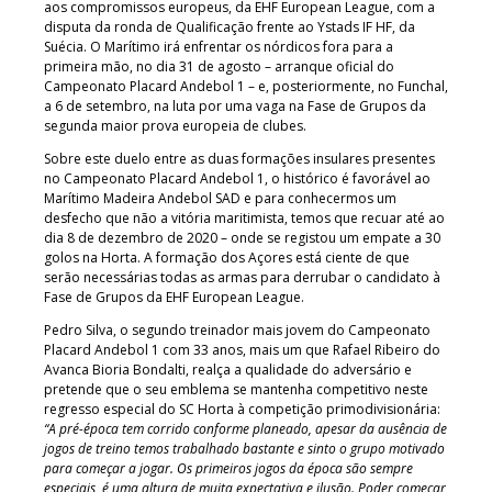
aos compromissos europeus, da EHF European League, com a
disputa da ronda de Qualificação frente ao Ystads IF HF, da
Suécia. O Marítimo irá enfrentar os nórdicos fora para a
primeira mão, no dia 31 de agosto – arranque oficial do
Campeonato Placard Andebol 1 – e, posteriormente, no Funchal,
a 6 de setembro, na luta por uma vaga na Fase de Grupos da
segunda maior prova europeia de clubes.
Sobre este duelo entre as duas formações insulares presentes
no Campeonato Placard Andebol 1, o histórico é favorável ao
Marítimo Madeira Andebol SAD e para conhecermos um
desfecho que não a vitória maritimista, temos que recuar até ao
dia 8 de dezembro de 2020 – onde se registou um empate a 30
golos na Horta. A formação dos Açores está ciente de que
serão necessárias todas as armas para derrubar o candidato à
Fase de Grupos da EHF European League.
Pedro Silva, o segundo treinador mais jovem do Campeonato
Placard Andebol 1 com 33 anos, mais um que Rafael Ribeiro do
Avanca Bioria Bondalti, realça a qualidade do adversário e
pretende que o seu emblema se mantenha competitivo neste
regresso especial do SC Horta à competição primodivisionária:
“A pré-época tem corrido conforme planeado, apesar da ausência de
jogos de treino temos trabalhado bastante e sinto o grupo motivado
para começar a jogar. Os primeiros jogos da época são sempre
especiais, é uma altura de muita expectativa e ilusão. Poder começar