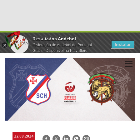
Resultados Andebol
Instalar
Federação de Andebol de Portugal
Grátis - Disponivel na Play Store
22.08.2024
Facebook
Twitter
LinkedIn
WhatsApp
E-