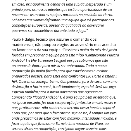
em casa, principalmente depois de uma subida inesperada é um
prémio para os nossos adeptos que terão a oportunidade de ver
novamente as melhores equipas nacionais no pavilhão da Horta.
Sabemos que vamos defrontar uma equipa que irá participar nas
competições europeias, apesar da qualidade do adversário
queremos ser competitivos durante todo o jogo!”
Paulo Fidalgo, técnico que assume o comando dos
madeirenses, não poupou elogios ao adversário mas acredita
no favoritismo da sua equipa:
“Passámos muito do mês de Agosto
focados em preparar a equipa para este início [Campeonato Placard
Andebol 1 e EHF European League] porque sabíamos que este
arranque de época para nós ia ser antecipado. Toda a nossa
preparação foi muito focada para que estivéssemos o melhor
preparados possível para estes dois confrontos [SC Horta e Ystads IF
HF]. Queremos começar bem o Campeonato, fora de casa, com uma
deslocação à Horta que é, tradicionalmente, especial. Será um jogo
especial também para o nosso adversário que regressa ao
Campeonato Placard Andebol 1, é uma equipa bem orientada que,
na época passada, fez uma recuperação fantástica em seis meses e
que, praticamente, não conheceu a derrota nessa janela temporal.
Creio que, por mais que o favoritismo seja nosso, é sempre um jogo
onde precisamos de estar com foco máximo, intensidade máxima, e
fazer aquilo que fizemos no Torneio Internacional de Viseu, ao
sermos sérios na competição, corrigindo alguns aspetos mais