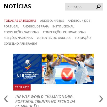
NOTÍCIAS
Pesqui
TODAS AS CATEGORIAS
ANDEBOL 4 GIRLS
ANDEBOL 4 KIDS
PORTUGAL
ANDEBOL DE PRAIA
INSTITUCIONAL
COMPETIÇÕES NACIONAIS
COMPETIÇÕES INTERNACIONAIS
SELEÇÕES NACIONAIS
VERTENTES DO ANDEBOL
FORMAÇÃO
CONSELHO ARBITRAGEM
Anterior
Seguin
07.08.2026
07.
E
IHF W18 WORLD CHAMPIONSHIP:
C
PORTUGAL TRIUNFA NO FECHO DA
R
COMPETIÇÃO