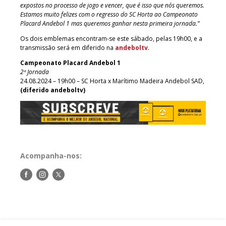
expostos no processo de jogo e vencer, que é isso que nós queremos.
Estamos muito felizes com o regresso do SC Horta ao Campeonato
Placard Andebol 1 mas queremos ganhar nesta primeira jornada.”
Os dois emblemas encontram-se este sábado, pelas 19h00, e a
transmissão será em diferido na
andeboltv
.
Campeonato Placard Andebol 1
2ª Jornada
24.08.2024 – 19h00 – SC Horta x Marítimo Madeira Andebol SAD,
(diferido andeboltv)
Acompanha-nos:
Siga-
Siga-
Siga-
nos
nos
nos
no
no
no
Facebook
Instagram
Twitter