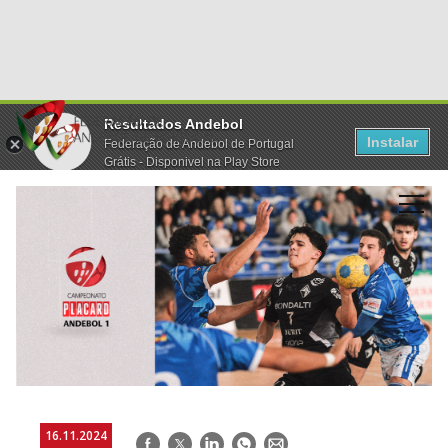
Resultados Andebol
Instalar
Federação de Andebol de Portugal
Grátis - Disponivel na Play Store
16.11.2024
Facebook
Twitter
LinkedIn
WhatsApp
E-