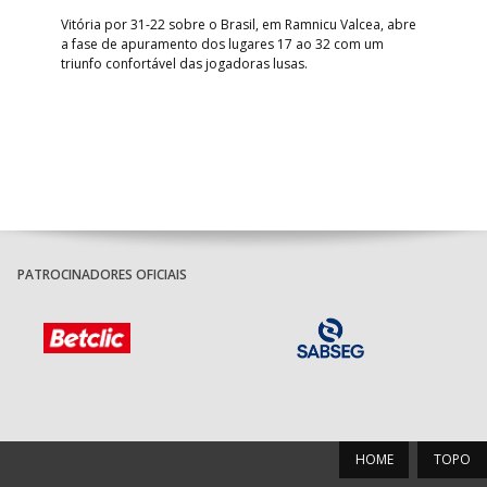
ra a
Vitória por 31-22 sobre o Brasil, em Ramnicu Valcea, abre
Sele
a fase de apuramento dos lugares 17 ao 32 com um
EURO
triunfo confortável das jogadoras lusas.
gar
Mun
PATROCINADORES OFICIAIS
HOME
TOPO