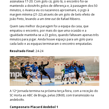
assinalava 17-20. Com golo cá, golo lá, o encontro foi-se
mantendo a dois/três golos de diferença e, à passagem dos 50
minutos, o Avanca viu os nazarenos aproximare, o jogo à
margem mínima (21-22) através de um golo de belo efeito de
João Pinto, levando a um
time-out
de Rafael Ribeiro.
Quem saiu melhor da paragem foi a equipa da casa, que
empatou o encontro, por mais do que uma ocasião e a
igualdade mantinha-se a 23 golos, quando faltavam apenas três
minutos para jogar. Ainda houve espaço para um golo para
cada lado e as equipas terminaram o encontro empatadas.
Resultado Final:
24-24
A 12ª Jornada termina na próxima terça-feira, com a receção do
SC Horta ao ABC de Braga, pelas 20h00, com transmissão na
andeboltv.
Campeonato Placard Andebol 1