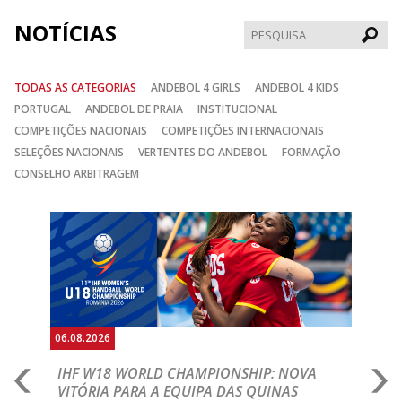
NOTÍCIAS
Pesqui
TODAS AS CATEGORIAS
ANDEBOL 4 GIRLS
ANDEBOL 4 KIDS
PORTUGAL
ANDEBOL DE PRAIA
INSTITUCIONAL
COMPETIÇÕES NACIONAIS
COMPETIÇÕES INTERNACIONAIS
SELEÇÕES NACIONAIS
VERTENTES DO ANDEBOL
FORMAÇÃO
CONSELHO ARBITRAGEM
Anterior
Seguin
06.08.2026
06.
IHF W18 WORLD CHAMPIONSHIP: NOVA
M
VITÓRIA PARA A EQUIPA DAS QUINAS
S