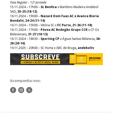
Fase Regular – 12ª Jornada
15.11.2024 – 17h00 –
SL Benfica
x Marítimo Madeira Andebol
SAD
, 35-25 (18-12)
16.11.2024 – 15h00 –
Nazaré Dom Fuas AC x Avanca Bioria
Bondalti, 24-24 (11-14)
16.11.2024 – 15h00 – Vitória SC x
FC Porto, 21-36 (11-18)
16.11.2024 – 17h00 –
Póvoa AC Bodegão Grupo CCR
x CF Os
Belenenses
, 31-27 (18-13)
16.11.2024 – 18h30 –
Sporting CP
x Águas Santas Milaneza
, 36-
28 (20-16)
19.11.2025 – 20h00 – SC Horta x ABC de Braga
, andeboltv
Acompanha-nos:
Siga-
Siga-
Siga-
nos
nos
nos
no
no
no
Facebook
Instagram
Twitter