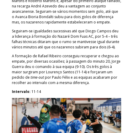
Martins e Roberto Martins e, apesar do primeiro ataque falhado,
na recarga André Azevedo deu a vantagem ao conjunto
avancanense. Seguiram-se vários momentos sem golo, até que
o Avanca Bioria Bondalti subiu para dois golos de diferença
mas, os nazarenos rapidamente estabeleceram o empate.
Seguiram-se igualdades sucessivas até que Diogo Campos deu
a liderança à formação do Nazaré Dom Fuas AC, por 5-4 – três
falhas técnicas ditaram que o rumo se mantivesse igual durante
vários minutos até que os nazarenos subiram para dois (6-4).
A formação de Rafael Ribeiro conseguiu recuperar e chegou ao
empate, por diversas ocasiões; à passagem do minuto 20, Jorge
Guerra deu o comando à sua equipa (9-10). Os três golos à
maior surgiram por Lourenço Santos (11-14) e forçaram um
pedido de
time-out
por Paulo Félix e as equipas acabaram por
recolher ao intervalo com a mesma diferença.
Intervalo:
11-14