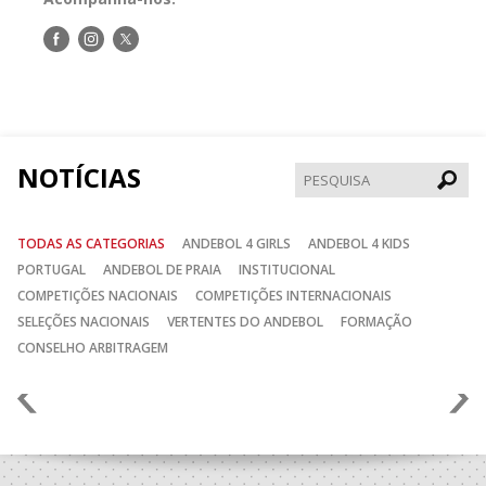
Siga-
Siga-
Siga-
nos
nos
nos
no
no
no
Facebook
Instagram
Twitter
NOTÍCIAS
Pesqui
TODAS AS CATEGORIAS
ANDEBOL 4 GIRLS
ANDEBOL 4 KIDS
PORTUGAL
ANDEBOL DE PRAIA
INSTITUCIONAL
COMPETIÇÕES NACIONAIS
COMPETIÇÕES INTERNACIONAIS
SELEÇÕES NACIONAIS
VERTENTES DO ANDEBOL
FORMAÇÃO
CONSELHO ARBITRAGEM
Anterior
Seguin