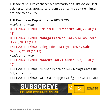
O Madeira SAD irá conhecer o adversário dos Oitavos de Final,
esta terça-feira, após sorteio, com os encontros a terem lugar
em janeiro de 2025.
EHF European Cup Women – 2024/2025
Ronda 3 – 1.ª Mão
09.11.2024 – 13h00 – Üsküdar B.S.K x
Madeira SAD, 25-28 (14-
13)
09.11.2024 – 17h00 –
Malaga Costa del Sol
x ADA São Pedro
do Sul,
32-15 (17-8)
16.11.2024 – 15h00 – Colégio de Gaia Toyota x
WHC Cair
Skopje, 25-29 (16-15)
Ronda 3 – 2.ª Mão
16.11.2024 – 17h00 –
Madeira SAD
x Üsküdar B.S.K
, 36-20 (19-
10)
16.11.2024 – 18h00 – ADA São Pedro do Sul x Malaga Costa del
Sol
, andeboltv
17.11.2024 – 15h00 – WHC Cair Skopje x Colégio de Gaia Toyota
Acompanha-nos: