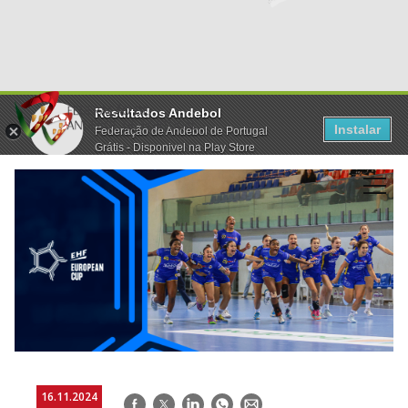
Resultados Andebol
Instalar
Federação de Andebol de Portugal
Grátis - Disponivel na Play Store
16.11.2024
Facebook
Twitter
LinkedIn
WhatsApp
E-