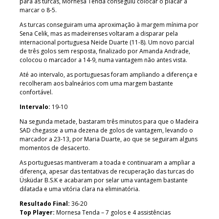
para as turcas, Mornesa Tenda conseguiu colocar o placar a
marcar o 8-5.
As turcas conseguiram uma aproximação à margem mínima por
Sena Celik, mas as madeirenses voltaram a disparar pela
internacional portuguesa Neide Duarte (11-8). Um novo parcial
de três golos sem resposta, finalizado por Amanda Andrade,
colocou o marcador a 14-9, numa vantagem não antes vista.
Até ao intervalo, as portuguesas foram ampliando a diferença e
recolheram aos balneários com uma margem bastante
confortável.
Intervalo:
19-10
Na segunda metade, bastaram três minutos para que o Madeira
SAD chegasse a uma dezena de golos de vantagem, levando o
marcador a 23-13, por Maria Duarte, ao que se seguiram alguns
momentos de desacerto.
As portuguesas mantiveram a toada e continuaram a ampliar a
diferença, apesar das tentativas de recuperação das turcas do
Üsküdar B.S.K e acabaram por selar uma vantagem bastante
dilatada e uma vitória clara na eliminatória.
Resultado Final:
36-20
Top Player:
Mornesa Tenda – 7 golos e 4 assistências