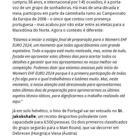
cumpriu 38 anos, e internacional por 145 ocasiões, é a porta-
voz de um grupo de sonhadoras. Há mais de uma década e
meia, participou em parte da caminhada rumo ao Campeonato
da Europa de 2008 – o único que contou com presença
portuguesa – mas acabou por não estar entre as eleitas para a
Macedónia do Norte. Agora o contexto é diferente:
“Estamos a iniciar o estágio final de preparação para o
Women’s EHF
EURO 2024
, um momento que todas aguardávamos com grande
expetativa. Toda a equipa está muito motivada, mas, acima de tudo,
focada em aproveitar estes últimos dias para acertar todos os
detalhes e garantir que nos apresentamos no nosso melhor na
competição. Podemos dizer que estamos ansiosas pelo início do
Women’s EHF EURO 2024 porque é a primeira participação de todas
e foi algo para o qual trabalhámos e lutámos muito. Mas, neste
momento, a nossa atenção está direcionada para aproveitarmos
estes últimos dias de preparação para aprimorarmos os últimos
aspetos técnico-táticos, para dignificarmos o trabalho realizado até
aqui.”
Já em solo helvético, o hino de Portugal vai ser entoado no
St.
Jakobshalle
, um recinto desportivo polivalente com
capacidade para 6.500 pessoas. Os dois primeiros classificados
do grupo seguirão para o Main Round, que vai decorrer em
Debrecen (Hungria) e Viena (Áustria).