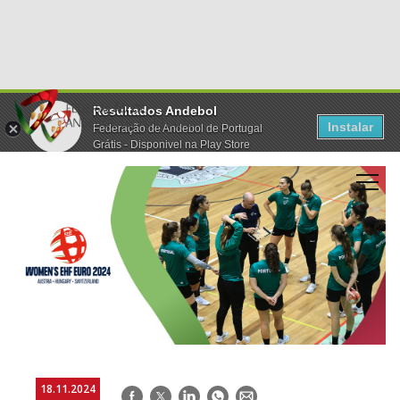
Resultados Andebol
Instalar
Federação de Andebol de Portugal
Grátis - Disponivel na Play Store
18.11.2024
Facebook
Twitter
LinkedIn
WhatsApp
E-