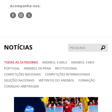
Acompanha-nos:
Siga-
Siga-
Siga-
nos
nos
nos
no
no
no
Facebook
Instagram
Twitter
NOTÍCIAS
Pesqui
TODAS AS CATEGORIAS
ANDEBOL 4 GIRLS
ANDEBOL 4 KIDS
PORTUGAL
ANDEBOL DE PRAIA
INSTITUCIONAL
COMPETIÇÕES NACIONAIS
COMPETIÇÕES INTERNACIONAIS
SELEÇÕES NACIONAIS
VERTENTES DO ANDEBOL
FORMAÇÃO
CONSELHO ARBITRAGEM
Anterior
Seguin