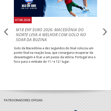
07.08.2026
06.
A
M18 EHF EURO 2026: MACEDÓNIA DO
D
NORTE LEVA A MELHOR COM GOLO NO
Com
SOAR DA BUZINA
épo
o de
arra
 o
Golo da Macedónia a dez segundos do final colocou um
de
ponto final na reação lusa, que conseguira recuperar da
desvantagem e ficar a um passo da vitória. Portugal vira o
foco para o embate do 11.º e 12.º lugar.
PATROCINADORES OFICIAIS