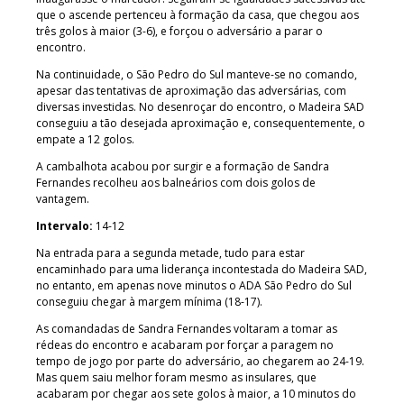
que o ascende pertenceu à formação da casa, que chegou aos
três golos à maior (3-6), e forçou o adversário a parar o
encontro.
Na continuidade, o São Pedro do Sul manteve-se no comando,
apesar das tentativas de aproximação das adversárias, com
diversas investidas. No desenroçar do encontro, o Madeira SAD
conseguiu a tão desejada aproximação e, consequentemente, o
empate a 12 golos.
A cambalhota acabou por surgir e a formação de Sandra
Fernandes recolheu aos balneários com dois golos de
vantagem.
Intervalo:
14-12
Na entrada para a segunda metade, tudo para estar
encaminhado para uma liderança incontestada do Madeira SAD,
no entanto, em apenas nove minutos o ADA São Pedro do Sul
conseguiu chegar à margem mínima (18-17).
As comandadas de Sandra Fernandes voltaram a tomar as
rédeas do encontro e acabaram por forçar a paragem no
tempo de jogo por parte do adversário, ao chegarem ao 24-19.
Mas quem saiu melhor foram mesmo as insulares, que
acabaram por chegar aos sete golos à maior, a 10 minutos do