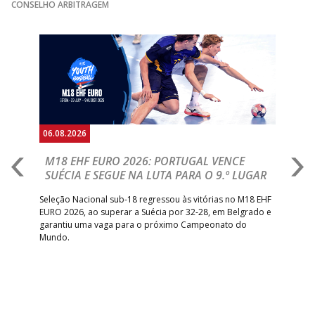
CONSELHO ARBITRAGEM
Anterior
Seguin
06.08.2026
05.
M18 EHF EURO 2026: PORTUGAL VENCE
R
SUÉCIA E SEGUE NA LUTA PARA O 9.º LUGAR
R
bre
Seleção Nacional sub-18 regressou às vitórias no M18 EHF
San
EURO 2026, ao superar a Suécia por 32-28, em Belgrado e
Figu
garantiu uma vaga para o próximo Campeonato do
pro
Mundo.
tal