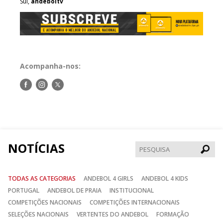
Sul,
andeboltv
Acompanha-nos:
Siga-
Siga-
Siga-
nos
nos
nos
no
no
no
Facebook
Instagram
Twitter
NOTÍCIAS
Pesqui
TODAS AS CATEGORIAS
ANDEBOL 4 GIRLS
ANDEBOL 4 KIDS
PORTUGAL
ANDEBOL DE PRAIA
INSTITUCIONAL
COMPETIÇÕES NACIONAIS
COMPETIÇÕES INTERNACIONAIS
SELEÇÕES NACIONAIS
VERTENTES DO ANDEBOL
FORMAÇÃO