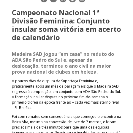
mail
Campeonato Nacional 1ª
Divisão Feminina: Conjunto
insular soma vitória em acerto
de calendário
Madeira SAD jogou “em casa” no reduto do
ADA São Pedro do Sul e, apesar da
deslocação, terminou o ano civil na maior
prova nacional de clubes em beleza.
A poucos dias da disputa da Supertaça Feminina e,
praticamente após um mês de paragem eis que o Madeira SAD
regressa à competição, em conjunto com ADA São Pedro do Sul.
A formação insular disputa no próximo fim-de-semana o
primeiro troféu da época frente ao – cada vez mais eterno rival
– SL Benfica.
Foi com remates sem consequência que começou o encontro na
Beira Alta, mesmo na conversão de livre de 7 metros, e foram
precisos mais de três minutos para que uma das equipas
inaugurasse o marcador. Seguiram-se igualdades sucessivas até