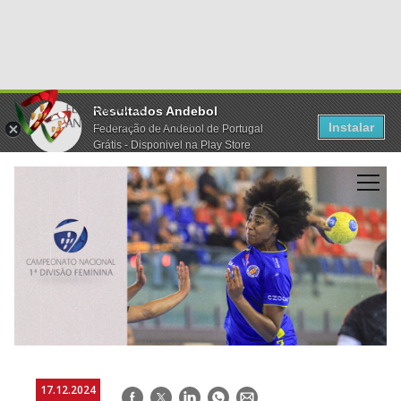
Resultados Andebol
Instalar
Federação de Andebol de Portugal
Grátis - Disponivel na Play Store
17.12.2024
Facebook
Twitter
LinkedIn
WhatsApp
E-