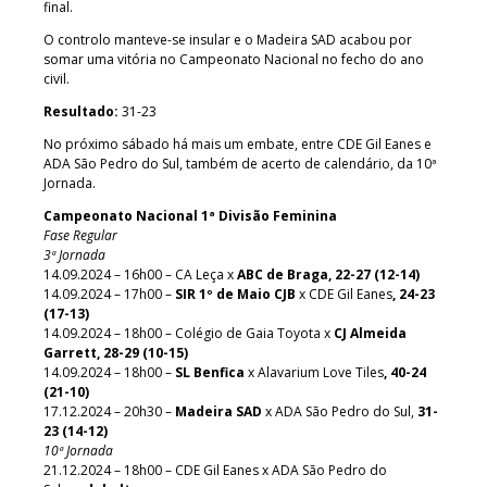
final.
O controlo manteve-se insular e o Madeira SAD acabou por
somar uma vitória no Campeonato Nacional no fecho do ano
civil.
Resultado:
31-23
No próximo sábado há mais um embate, entre CDE Gil Eanes e
ADA São Pedro do Sul, também de acerto de calendário, da 10ª
Jornada.
Campeonato Nacional 1ª Divisão Feminina
Fase Regular
3ª Jornada
14.09.2024 – 16h00 – CA Leça x
ABC de Braga, 22-27 (12-14)
14.09.2024 – 17h00 –
SIR 1º de Maio CJB
x CDE Gil Eanes
, 24-23
(17-13)
14.09.2024 – 18h00 – Colégio de Gaia Toyota x
CJ Almeida
Garrett, 28-29 (10-15)
14.09.2024 – 18h00 –
SL Benfica
x Alavarium Love Tiles
, 40-24
(21-10)
17.12.2024 – 20h30 –
Madeira SAD
x ADA São Pedro do Sul,
31-
23 (14-12)
10ª Jornada
21.12.2024 – 18h00 – CDE Gil Eanes x ADA São Pedro do