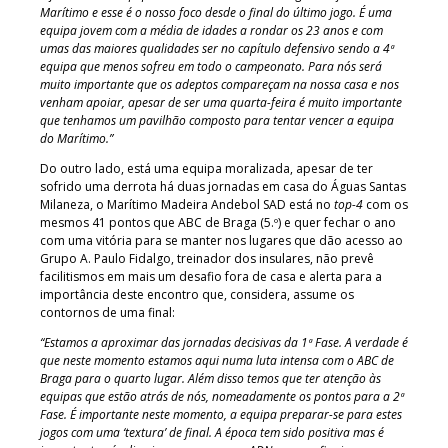
Marítimo e esse é o nosso foco desde o final do último jogo. É uma
equipa jovem com a média de idades a rondar os 23 anos e com
umas das maiores qualidades ser no capítulo defensivo sendo a 4ª
equipa que menos sofreu em todo o campeonato. Para nós será
muito importante que os adeptos compareçam na nossa casa e nos
venham apoiar, apesar de ser uma quarta-feira é muito importante
que tenhamos um pavilhão composto para tentar vencer a equipa
do Marítimo.”
Do outro lado, está uma equipa moralizada, apesar de ter
sofrido uma derrota há duas jornadas em casa do Águas Santas
Milaneza, o Marítimo Madeira Andebol SAD está no
top-4
com os
mesmos 41 pontos que ABC de Braga (5.º) e quer fechar o ano
com uma vitória para se manter nos lugares que dão acesso ao
Grupo A. Paulo Fidalgo, treinador dos insulares, não prevê
facilitismos em mais um desafio fora de casa e alerta para a
importância deste encontro que, considera, assume os
contornos de uma final:
“Estamos a aproximar das jornadas decisivas da 1ª Fase. A verdade é
que neste momento estamos aqui numa luta intensa com o ABC de
Braga para o quarto lugar. Além disso temos que ter atenção às
equipas que estão atrás de nós, nomeadamente os pontos para a 2ª
Fase. É importante neste momento, a equipa preparar-se para estes
jogos com uma ‘textura’ de final. A época tem sido positiva mas é