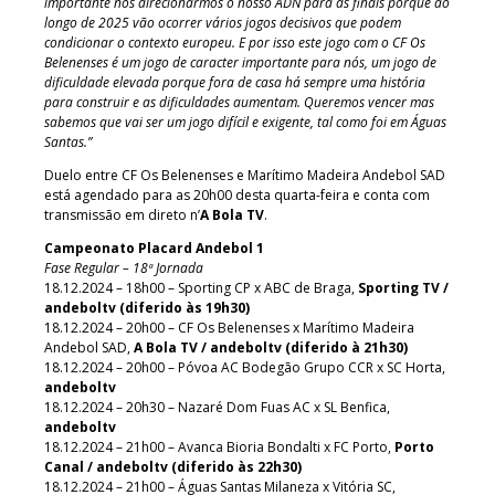
importante nós direcionarmos o nosso ADN para as finais porque ao
longo de 2025 vão ocorrer vários jogos decisivos que podem
condicionar o contexto europeu. E por isso este jogo com o CF Os
Belenenses é um jogo de caracter importante para nós, um jogo de
dificuldade elevada porque fora de casa há sempre uma história
para construir e as dificuldades aumentam. Queremos vencer mas
sabemos que vai ser um jogo difícil e exigente, tal como foi em Águas
Santas.”
Duelo entre CF Os Belenenses e Marítimo Madeira Andebol SAD
está agendado para as 20h00 desta quarta-feira e conta com
transmissão em direto n’
A Bola TV
.
Campeonato Placard Andebol 1
Fase Regular – 18ª Jornada
18.12.2024 – 18h00 – Sporting CP x ABC de Braga,
Sporting TV /
andeboltv (diferido às 19h30)
18.12.2024 – 20h00 – CF Os Belenenses x Marítimo Madeira
Andebol SAD,
A Bola TV / andeboltv (diferido à 21h30)
18.12.2024 – 20h00 – Póvoa AC Bodegão Grupo CCR x SC Horta,
andeboltv
18.12.2024 – 20h30 – Nazaré Dom Fuas AC x SL Benfica,
andeboltv
18.12.2024 – 21h00 – Avanca Bioria Bondalti x FC Porto,
Porto
Canal / andeboltv (diferido às 22h30)
18.12.2024 – 21h00 – Águas Santas Milaneza x Vitória SC,