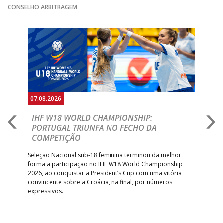
CONSELHO ARBITRAGEM
Anterior
Seguin
07.08.2026
07.
E
IHF W18 WORLD CHAMPIONSHIP:
C
PORTUGAL TRIUNFA NO FECHO DA
R
COMPETIÇÃO
A A
Trei
 que
Seleção Nacional sub-18 feminina terminou da melhor
dia
;
forma a participação no IHF W18 World Championship
insc
inar
2026, ao conquistar a President’s Cup com uma vitória
convincente sobre a Croácia, na final, por números
expressivos.