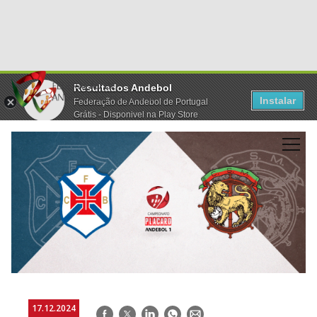
Resultados Andebol
Instalar
Federação de Andebol de Portugal
Grátis - Disponivel na Play Store
17.12.2024
Facebook
Twitter
LinkedIn
WhatsApp
E-