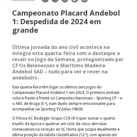
mail
Campeonato Placard Andebol
1: Despedida de 2024 em
grande
Última jornada do ano civil acontece na
íntegra esta quarta-feira com o destaque a
recair no
Jogo da Semana
, protagonizado por
CF Os Belenenses e Marítimo Madeira
Andebol SAD – tudo para ver e rever na
andeboltv.
Esta quarta-feira têm lugar os últimos seis jogos do
Campeonato Placard Andebol 1 em 2024. O primeiro embate
coloca frente a frente os Campeões Nacionais – Sporting CP – e
o ABC de Braga (5.º), num duelo sempre emocionante para
acompanhar na Sporting TV pelas 18h00.
O Póvoa AC Bodegão Grupo CCR (9.º) quer somar o quarto
triunfo da época e quebrar um ciclo de cinco derrotas
consecutivas na receção ao SC Horta que ocupa atualmente a
última posição da tabela classificativa (12.º), com apenas um