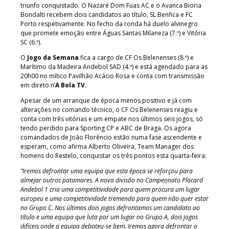
triunfo conquistado. O Nazaré Dom Fuas AC e o Avanca Bioria
Bondalti recebem dois candidatos ao título, SL Benfica e FC
Porto respetivamente. No fecho da ronda há duelo alvinegro
que promete emoção entre Águas Santas Milaneza (7.º) e Vitória
SC (6.º).
O
Jogo da Semana
fica a cargo de CF Os Belenenses (8.º) e
Marítimo da Madeira Andebol SAD (4.º) e está agendado para as
20h00 no mítico Pavilhão Acácio Rosa e conta com transmissão
em direto n’
A Bola TV.
Apesar de um arranque de época menos positivo e já com
alterações no comando técnico, o CF Os Belenenses reagiu e
conta com três vitórias e um empate nos últimos seis jogos, só
tendo perdido para Sporting CP e ABC de Braga. Os agora
comandados de João Florêncio estão numa fase ascendente e
esperam, como afirma Alberto Oliveira, Team Manager dos
homens do Restelo, conquistar os três pontos esta quarta-feira:
“Iremos defrontar uma equipa que esta época se reforçou para
almejar outros patamares. A nova divisão no Campeonato Placard
Andebol 1 cria uma competitividade para quem procura um lugar
europeu e uma competitividade tremenda para quem não quer estar
no Grupo C. Nos últimos dois jogos defrontamos um candidato ao
título e uma equipa que luta por um lugar no Grupo A, dois jogos
difíceis onde a equipa debateu-se bem. Iremos agora defrontar o