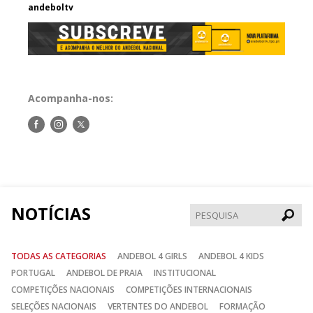
andeboltv
Acompanha-nos:
Siga-
Siga-
Siga-
nos
nos
nos
no
no
no
Facebook
Instagram
Twitter
NOTÍCIAS
Pesqui
TODAS AS CATEGORIAS
ANDEBOL 4 GIRLS
ANDEBOL 4 KIDS
PORTUGAL
ANDEBOL DE PRAIA
INSTITUCIONAL
COMPETIÇÕES NACIONAIS
COMPETIÇÕES INTERNACIONAIS
SELEÇÕES NACIONAIS
VERTENTES DO ANDEBOL
FORMAÇÃO