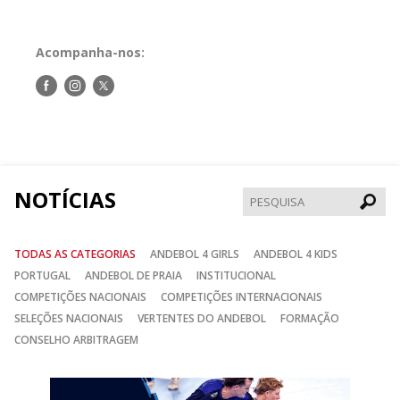
Acompanha-nos:
Siga-
Siga-
Siga-
nos
nos
nos
no
no
no
Facebook
Instagram
Twitter
NOTÍCIAS
Pesqui
TODAS AS CATEGORIAS
ANDEBOL 4 GIRLS
ANDEBOL 4 KIDS
PORTUGAL
ANDEBOL DE PRAIA
INSTITUCIONAL
COMPETIÇÕES NACIONAIS
COMPETIÇÕES INTERNACIONAIS
SELEÇÕES NACIONAIS
VERTENTES DO ANDEBOL
FORMAÇÃO
CONSELHO ARBITRAGEM
Anterior
Seguin