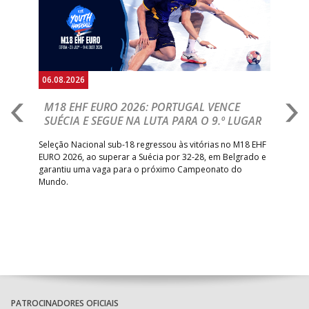
06.08.2026
05.
M18 EHF EURO 2026: PORTUGAL VENCE
R
SUÉCIA E SEGUE NA LUTA PARA O 9.º LUGAR
R
bre
Seleção Nacional sub-18 regressou às vitórias no M18 EHF
San
EURO 2026, ao superar a Suécia por 32-28, em Belgrado e
Figu
garantiu uma vaga para o próximo Campeonato do
pro
Mundo.
tal
PATROCINADORES OFICIAIS