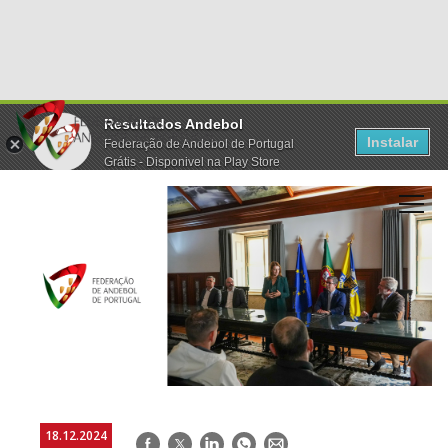
Resultados Andebol
Instalar
Federação de Andebol de Portugal
Grátis - Disponivel na Play Store
18.12.2024
Facebook
Twitter
LinkedIn
WhatsApp
E-