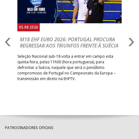
05.08.2026
05.
M18 EHF EURO 2026: PORTUGAL PROCURA
I
REGRESSAR AOS TRIUNFOS FRENTE À SUÉCIA
O
E
uel
Seleção Nacional sub-18 volta a entrar em campo esta
quinta-feira, pelas 11h00 (hora portuguesa), para
Depo
defrontar a Suécia, naquele que será o penúltimo
Cup,
compromisso de Portugal no Campeonato da Europa –
no 
transmissão em direto na EHFTV.
e 3
PATROCINADORES OFICIAIS