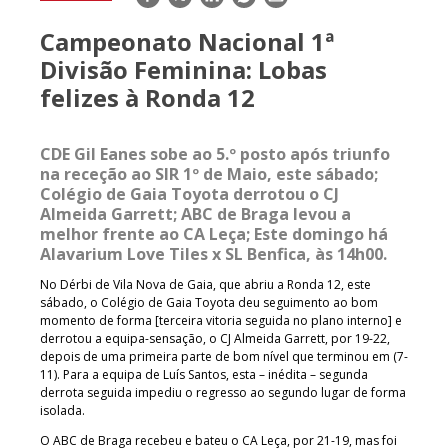
mail
Campeonato Nacional 1ª
Divisão Feminina: Lobas
felizes à Ronda 12
CDE Gil Eanes sobe ao 5.º posto após triunfo
na receção ao SIR 1º de Maio, este sábado;
Colégio de Gaia Toyota derrotou o CJ
Almeida Garrett; ABC de Braga levou a
melhor frente ao CA Leça; Este domingo há
Alavarium Love Tiles x SL Benfica, às 14h00.
No Dérbi de Vila Nova de Gaia, que abriu a Ronda 12, este
sábado, o Colégio de Gaia Toyota deu seguimento ao bom
momento de forma [terceira vitoria seguida no plano interno] e
derrotou a equipa-sensação, o CJ Almeida Garrett, por 19-22,
depois de uma primeira parte de bom nível que terminou em (7-
11). Para a equipa de Luís Santos, esta – inédita – segunda
derrota seguida impediu o regresso ao segundo lugar de forma
isolada.
O ABC de Braga recebeu e bateu o CA Leça, por 21-19, mas foi