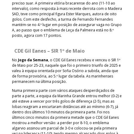
preciso suar. A primeira vitória bracarense do ano (11-10 ao
intervalo), como resposta à mais recente derrota com o Madeira
SAD, teve como principal figura Ester Marques, autora de oito
golos. Com este desfecho, a turma de Fernando Fernandes
mantém-se no 4.º lugar em posição de assegurar vaga no Grupo
A, ao passo que o emblema de Leça da Palmeira está no 8.º
posto, agora com 17 pontos.
CDE Gil Eanes – SIR 1º de Maio
No
Jogo da Semana
, o CDE Gil Eanes recebeu e venceu o SIR 1º
de Maio por 25-23, naquele que foi o primeiro triunfo de 2025 e
valeu à equipa orientada por Sofia Osório a subida, ainda que
de forma provisória, ao 5.º lugar da tabela. As marinhenses
permanecem na última posição.
Numa primeira parte com vários ataques desperdiçados de
parte a parte, a equipa da Marinha Grande entrou melhor (0-2) e
até esteve a vencer por três golos de diferença (2-5), mas as
lobas reagiram a encurtaram distâncias até ao mínimo (6-7), já
dentro dos últimos 10 minutos da primeira parte. Foi nos
últimos cinco minutos da primeira metade que o CDE Gil Eanes
mostrou a melhor versão: a perder por 8-10, o emblema
algarvio assinou um parcial de 3-0 e colocou-se pela primeira
vez na liderança (11-10), tendo mesmo alcançado dois golos à