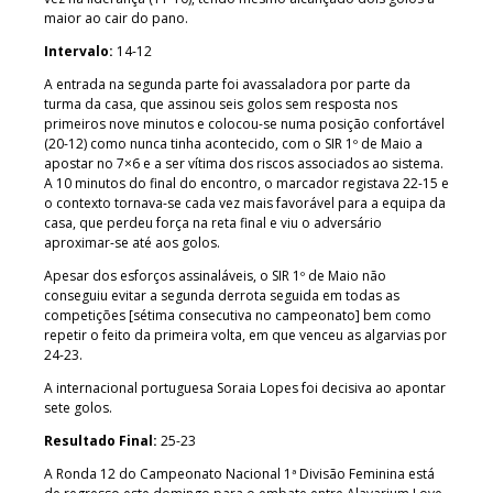
maior ao cair do pano.
Intervalo:
14-12
A entrada na segunda parte foi avassaladora por parte da
turma da casa, que assinou seis golos sem resposta nos
primeiros nove minutos e colocou-se numa posição confortável
(20-12) como nunca tinha acontecido, com o SIR 1º de Maio a
apostar no 7×6 e a ser vítima dos riscos associados ao sistema.
A 10 minutos do final do encontro, o marcador registava 22-15 e
o contexto tornava-se cada vez mais favorável para a equipa da
casa, que perdeu força na reta final e viu o adversário
aproximar-se até aos golos.
Apesar dos esforços assinaláveis, o SIR 1º de Maio não
conseguiu evitar a segunda derrota seguida em todas as
competições [sétima consecutiva no campeonato] bem como
repetir o feito da primeira volta, em que venceu as algarvias por
24-23.
A internacional portuguesa Soraia Lopes foi decisiva ao apontar
sete golos.
Resultado Final:
25-23
A Ronda 12 do Campeonato Nacional 1ª Divisão Feminina está