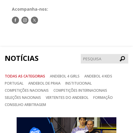
Acompanha-nos:
Siga-
Siga-
Siga-
nos
nos
nos
no
no
no
Facebook
Instagram
Twitter
NOTÍCIAS
Pesqui
TODAS AS CATEGORIAS
ANDEBOL 4 GIRLS
ANDEBOL 4 KIDS
PORTUGAL
ANDEBOL DE PRAIA
INSTITUCIONAL
COMPETIÇÕES NACIONAIS
COMPETIÇÕES INTERNACIONAIS
SELEÇÕES NACIONAIS
VERTENTES DO ANDEBOL
FORMAÇÃO
CONSELHO ARBITRAGEM
Anterior
Seguin