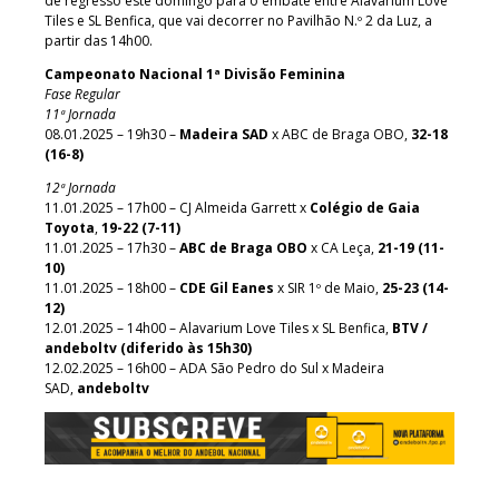
de regresso este domingo para o embate entre Alavarium Love
Tiles e SL Benfica, que vai decorrer no Pavilhão N.º 2 da Luz, a
partir das 14h00.
Campeonato Nacional 1ª Divisão Feminina
Fase Regular
11ª Jornada
08.01.2025 – 19h30 –
Madeira SAD
x ABC de Braga OBO,
32-18
(16-8)
12ª Jornada
11.01.2025 – 17h00 – CJ Almeida Garrett x
Colégio de Gaia
Toyota
,
19-22 (7-11)
11.01.2025 – 17h30 –
ABC de Braga OBO
x CA Leça,
21-19 (11-
10)
11.01.2025 – 18h00 –
CDE Gil Eanes
x SIR 1º de Maio,
25-23 (14-
12)
12.01.2025 – 14h00 – Alavarium Love Tiles x SL Benfica,
BTV /
andeboltv (diferido às 15h30)
12.02.2025 – 16h00 – ADA São Pedro do Sul x Madeira
SAD,
andeboltv