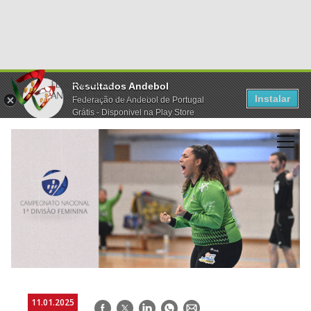
Resultados Andebol
Instalar
Federação de Andebol de Portugal
Grátis - Disponivel na Play Store
11.01.2025
Facebook
Twitter
LinkedIn
WhatsApp
E-