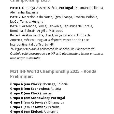
Pote 1:
Noruega, Áustria, Suécia,
Portugal
, Dinamarca, Islândia,
Alemanha, Espanha
Pote 2:
Macedónia do Norte, Egito, França, Croácia, Polónia,
Japão, Tunísia, Hungria
Pote 3:
Argentina, Sérvia, Eslovénia, República da Coreia,
Roménia, Bahrain, Argélia, Marrocos
Pote 4:
Arábia Saudita, Brasil, Suíça, Estados Unidos da
América, México, Uruguai,
a definir*
, vencedor da Fase
Intercontinental do Troféu IHF.
*O lugar reservado à Federação de Andebol do Continente da
Oceânia está desocupado e a IHF está atualmente a tentar encontrar
uma nação substituta.
M21 IHF World Championship 2025 – Ronda
Preliminar:
Grupo A (em Płock):
Noruega, Polónia
Grupo B (em Sosnowiec):
Áustria
Grupo C (em Płock):
Suécia
Grupo D (em Sosnowiec): Portugal
Grupo E (em Katowice):
Dinamarca
Grupo F (em Katowice):
Islândia
Grupo G (em Kielce):
Alemanha