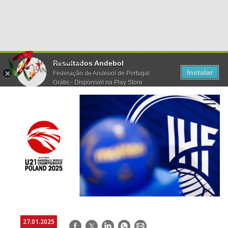
Resultados Andebol
Instalar
Federação de Andebol de Portugal
Grátis - Disponivel na Play Store
27.01.2025
Facebook
Twitter
LinkedIn
WhatsApp
E-