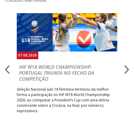
CONSELHO ARBITRAGEM
Anterior
Seguin
07.08.2026
07.
E
IHF W18 WORLD CHAMPIONSHIP:
C
PORTUGAL TRIUNFA NO FECHO DA
R
COMPETIÇÃO
A A
Trei
 que
Seleção Nacional sub-18 feminina terminou da melhor
dia
;
forma a participação no IHF W18 World Championship
insc
inar
2026, ao conquistar a President’s Cup com uma vitória
convincente sobre a Croácia, na final, por números
expressivos.