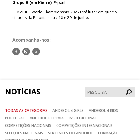
Grupo H (em Kielce):
Espanha
O M21 IHF World Championship 2025 terá lugar em quatro
cidades da Polónia, entre 18 e 29 de junho.
Acompanha-nos:
Siga-
Siga-
Siga-
nos
nos
nos
no
no
no
Facebook
Instagram
Twitter
NOTÍCIAS
Pesqui
TODAS AS CATEGORIAS
ANDEBOL 4 GIRLS
ANDEBOL 4 KIDS
PORTUGAL
ANDEBOL DE PRAIA
INSTITUCIONAL
COMPETIÇÕES NACIONAIS
COMPETIÇÕES INTERNACIONAIS
SELEÇÕES NACIONAIS
VERTENTES DO ANDEBOL
FORMAÇÃO