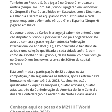
Também em Płock, a Suécia jogará no Grupo C, enquanto a
Áustria (Grupo B) e Portugal (Grupo D) jogarão em Sosnowiec.
Os Grupos E e F serão acolhidos em Katowice, com a Dinamarca
e a Islândia a serem as equipas do Pote 1 atribuídas a cada
grupo, enquanto a Alemanha (Grupo G) e a Espanha (Grupo H)
jogarão em Kielce.
Os comandados de Carlos Martingo já sabem de antemão que
vão disputar o Grupo D, por decisão do país organizador. De
acordo com as regras e regulamentos da Federação
Internacional de Andebol (IHF), a Polónia tinha o benefício de
atribuir uma seleção qualificada a cada cidade anfitriã, bem
como de escolher o seu grupo e, dessa forma, colocou Portugal
no Grupo D, em Sosnowiec, a cerca de 300km da capital,
Varsóvia.
Está confirmada a participação de 32 equipas nesta
competição, pela segunda vez na história, após a estreia deste
formato no Alemanha/Grécia 2023. Atualmente, estão
qualificadas 17 equipas europeias, quatro africanas, quatro
asiáticas, três da Confederação da América do Sul e Central e
duas da Confederação de Andebol do Norte e das Caraíbas.
Conheça aqui os potes do M21 IHF World
Championship 2025: