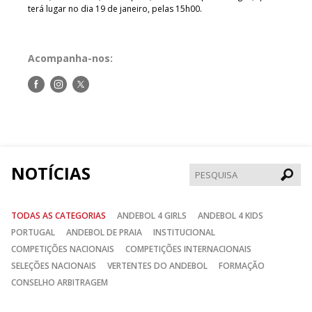
terá lugar no dia 19 de janeiro, pelas 15h00.
Acompanha-nos:
Siga-
Siga-
Siga-
nos
nos
nos
no
no
no
Facebook
Instagram
Twitter
NOTÍCIAS
Pesqui
TODAS AS CATEGORIAS
ANDEBOL 4 GIRLS
ANDEBOL 4 KIDS
PORTUGAL
ANDEBOL DE PRAIA
INSTITUCIONAL
COMPETIÇÕES NACIONAIS
COMPETIÇÕES INTERNACIONAIS
SELEÇÕES NACIONAIS
VERTENTES DO ANDEBOL
FORMAÇÃO
CONSELHO ARBITRAGEM