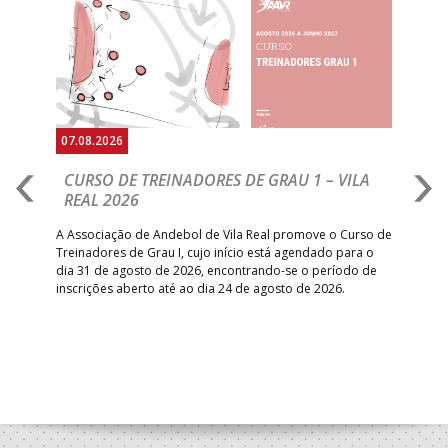
Anterior
Seguin
07.08.2026
07.
CURSO DE TREINADORES DE GRAU 1 – VILA
M
REAL 2026
N
S
A Associação de Andebol de Vila Real promove o Curso de
Treinadores de Grau I, cujo início está agendado para o
Gol
dia 31 de agosto de 2026, encontrando-se o período de
pont
inscrições aberto até ao dia 24 de agosto de 2026.
desv
foco