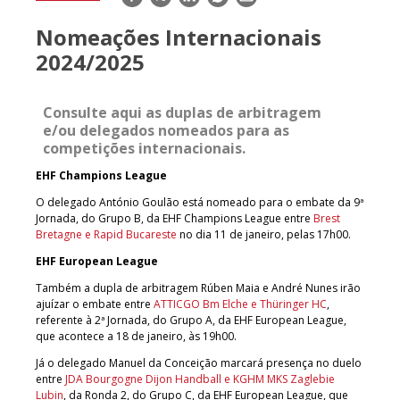
mail
Nomeações Internacionais
2024/2025
Consulte aqui as duplas de arbitragem
e/ou delegados nomeados para as
competições internacionais.
EHF Champions League
O delegado António Goulão está nomeado para o embate da 9ª
Jornada, do Grupo B, da EHF Champions League entre
Brest
Bretagne e Rapid Bucareste
no dia 11 de janeiro, pelas 17h00.
EHF European League
Também a dupla de arbitragem Rúben Maia e André Nunes irão
ajuízar o embate entre
ATTICGO Bm Elche e Thüringer HC
,
referente à 2ª Jornada, do Grupo A, da EHF European League,
que acontece a 18 de janeiro, às 19h00.
Já o delegado Manuel da Conceição marcará presença no duelo
entre
JDA Bourgogne Dijon Handball e KGHM MKS Zaglebie
Lubin
, da Ronda 2, do Grupo C, da EHF European League, que