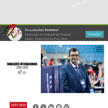
Resultados Andebol
Instalar
Federação de Andebol de Portugal
Grátis - Disponivel na Play Store
10.01.2025
Facebook
Twitter
LinkedIn
WhatsApp
E-