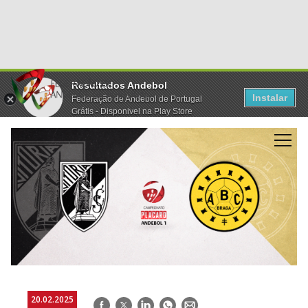
Resultados Andebol
Instalar
Federação de Andebol de Portugal
Grátis - Disponivel na Play Store
20.02.2025
Facebook
Twitter
LinkedIn
WhatsApp
E-