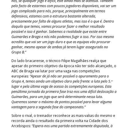
nós, se qualquer jogo é difícil, este ainda mais se acentua. Também
pelo facto de estarmos com poucos jogadores disponíveis, vai ser um
jogo complicado para nós, porque, principalmente em termos
defensivos, estamos com a estrutura bastante alterada,
precisamente por falta de alguns atletas, mas isso é o que é. Dentro
daquilo que temos, vamos procurar fazer o melhor resultado
possível e isso é ganhar. Sabemos a rivalidade que existe entre
Guimarães e Braga e nós não podemos fugir a isso. Por isso mesmo
acredito que vai ser um jogo duro e que as equipas vão procurar
ganhar, mesmo apesar de ambas já terem lugar assegurado no
Grupo B.”
Do lado bracarense, o técnico Filipe Magalhães realça que
apesar do primeiro objetivo da época não ter sido alcançado, o
ABC de Braga vai lutar por uma vaga nas competições
europeias:
“Apesar de já não ser possível o apuramento para o
Grupo A, temos ainda um objetivo claro pela frente: a luta pelo 5.º
lugar e pela última vaga de acesso às competições europeias. Esta
penúltima jornada da primeira fase traz-nos uma difícil deslocação a
Guimarães, para um jogo que será determinante nessa luta.
Queremos somar o máximo de pontos possível para levar alguma
vantagem para a segunda fase do campeonato.”
Sobre o rival, o treinador reconhece as mais-valias do mesmo e
recorda ainda o resultado da primeira volta na Cidade dos
Arcebispos:
“Espera-nos uma partida extremamente disputada, à