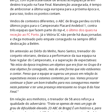
Berço, com a particularidade de ambas as equipas já terem
destino traçado na Fase Final. Manutenção assegurada, é tempo
de ambicionar a última vaga europeia para a próxima época e,
para isso, todos os pontos contam.
Vindos de contextos diferentes, o ABC de Braga perdeu os três
últimos jogos para o Campeonato Placard Andebol 1, contra
três equipas que fazem parte do
top-4
,
o último dos quais na
receção ao FC Porto
. Já o Vitória SC não perde há duas jornadas
e chega motivado pelo empate conseguido na sempre difícil
deslocação a Belém.
Em antevisão ao Dérbi do Minho, Nuno Santos, treinador do
conjunto vitoriano, destaca a performance da sua equipa na
fase regular do Campeonato, e a superação de expectativas:
“No início da época traçámos um objetivo que era ficar no Grupo B e
esse objetivo foi conseguido, mas de uma forma que não estávamos
a contar. Penso que a equipa se superou um pouco em relação às
expectativas iniciais e estamos contentes por isso. Vamos procurar
continuar a fazer um bom trabalho para nos conseguirmos manter
neste patamar e ter uma presença interessante no Grupo B da Fase
Final.”
Em relação aos minhotos, o treinador de 58 anos reforça a
qualidade do adversário:
“Trata-se apenas de mais um jogo de
grau de dificuldade elevado. [O ABC de Braga] É um histórico e, para