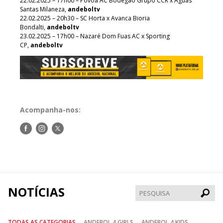
22.02.2025 – 17h00 – Póvoa AC Bodegão Grupo CCR x Águas
Santas Milaneza,
andeboltv
22.02.2025 – 20h30 – SC Horta x Avanca Bioria
Bondalti,
andeboltv
23.02.2025 – 17h00 – Nazaré Dom Fuas AC x Sporting
CP,
andeboltv
Acompanha-nos:
Siga-
Siga-
Siga-
nos
nos
nos
no
no
no
Facebook
Instagram
Twitter
NOTÍCIAS
Pesqui
TODAS AS CATEGORIAS
ANDEBOL 4 GIRLS
ANDEBOL 4 KIDS