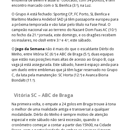
emblema de Belém é atual 8.º colocado, com 34 pontos, e tem
encontro marcado com o SL Benfica (3.º), na Luz.
O Grupo A está fechado: Sporting CP, FC Porto, SL Benfica e
Marítimo Madeira Andebol SAD já têm passaporte europeu para
a próxima temporada e vão lutar pelo título na Fase Final. O
campeão nacional vai ao terreno do Nazaré Dom Fuas AC (10.º)
no fecho da 21.ª jornada, este domingo, e os dragões recebem
os insulares, no
clash
entre 3.º e 4.º, este sábado.
O
Jogo da Semana
não é mais do que o escaldante Dérbi do
Minho, entre Vitória SC (6.º) e ABC de Braga (5.º), duas equipas
que estão nas posições mais altas de acesso ao Grupo B, cuja
vaga já está assegurada. Este sábado, haverá espaço ainda para
um duelo entre emblemas que já têm lugar reservado no Grupo
C, da luta pela manutenção: SC Horta (12.º) e Avanca Bioria
Bondalti (11.º).
Vitória SC – ABC de Braga
Na primeira volta, o empate a 24 golos em Braga trouxe à tona
o melhor de uma rivalidade antiga e transversal a qualquer
modalidade. Dérbi do Minho é sempre motivo de atenção
especial e este sábado não será excessão, quando o
cronómetro começar a contar a partir das 15h00, na Cidade