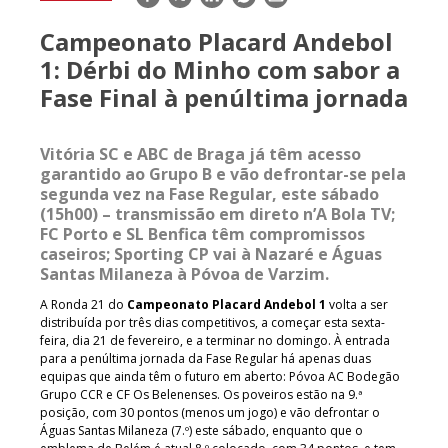
mail
Campeonato Placard Andebol
1: Dérbi do Minho com sabor a
Fase Final à penúltima jornada
Vitória SC e ABC de Braga já têm acesso
garantido ao Grupo B e vão defrontar-se pela
segunda vez na Fase Regular, este sábado
(15h00) – transmissão em direto n’A Bola TV;
FC Porto e SL Benfica têm compromissos
caseiros; Sporting CP vai à Nazaré e Águas
Santas Milaneza à Póvoa de Varzim.
A Ronda 21 do
Campeonato Placard Andebol 1
volta a ser
distribuída por três dias competitivos, a começar esta sexta-
feira, dia 21 de fevereiro, e a terminar no domingo. À entrada
para a penúltima jornada da Fase Regular há apenas duas
equipas que ainda têm o futuro em aberto: Póvoa AC Bodegão
Grupo CCR e CF Os Belenenses. Os poveiros estão na 9.ª
posição, com 30 pontos (menos um jogo) e vão defrontar o
Águas Santas Milaneza (7.º) este sábado, enquanto que o