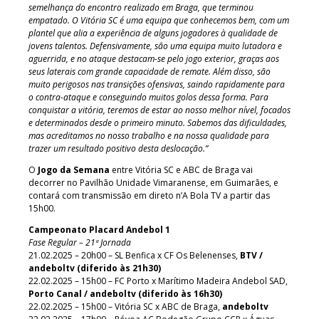
semelhança do encontro realizado em Braga, que terminou
empatado. O Vitória SC é uma equipa que conhecemos bem, com um
plantel que alia a experiência de alguns jogadores à qualidade de
jovens talentos. Defensivamente, são uma equipa muito lutadora e
aguerrida, e no ataque destacam-se pelo jogo exterior, graças aos
seus laterais com grande capacidade de remate. Além disso, são
muito perigosos nas transições ofensivas, saindo rapidamente para
o contra-ataque e conseguindo muitos golos dessa forma. Para
conquistar a vitória, teremos de estar ao nosso melhor nível, focados
e determinados desde o primeiro minuto. Sabemos das dificuldades,
mas acreditamos no nosso trabalho e na nossa qualidade para
trazer um resultado positivo desta deslocação.”
O
Jogo da Semana
entre Vitória SC e ABC de Braga vai
decorrer no Pavilhão Unidade Vimaranense, em Guimarães, e
contará com transmissão em direto n’A Bola TV a partir das
15h00.
Campeonato Placard Andebol 1
Fase Regular – 21ª Jornada
21.02.2025 – 20h00 – SL Benfica x CF Os Belenenses,
BTV /
andeboltv (diferido às 21h30)
22.02.2025 – 15h00 – FC Porto x Marítimo Madeira Andebol SAD,
Porto Canal / andeboltv (diferido às 16h30)
22.02.2025 – 15h00 – Vitória SC x ABC de Braga,
andeboltv