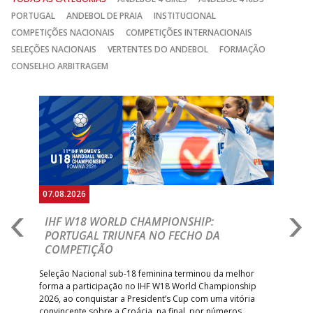
PORTUGAL
ANDEBOL DE PRAIA
INSTITUCIONAL
COMPETIÇÕES NACIONAIS
COMPETIÇÕES INTERNACIONAIS
SELEÇÕES NACIONAIS
VERTENTES DO ANDEBOL
FORMAÇÃO
CONSELHO ARBITRAGEM
Anterior
Seguin
07.08.2026
07.
E
IHF W18 WORLD CHAMPIONSHIP:
C
PORTUGAL TRIUNFA NO FECHO DA
R
COMPETIÇÃO
A A
Trei
 que
Seleção Nacional sub-18 feminina terminou da melhor
dia
;
forma a participação no IHF W18 World Championship
insc
inar
2026, ao conquistar a President’s Cup com uma vitória
convincente sobre a Croácia, na final, por números