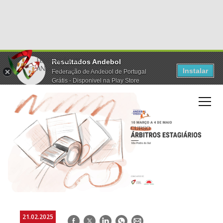
Resultados Andebol
Instalar
Federação de Andebol de Portugal
Grátis - Disponivel na Play Store
21.02.2025
Facebook
Twitter
LinkedIn
WhatsApp
E-