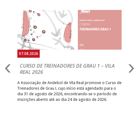
Anterior
Seguin
07.08.2026
07.
CURSO DE TREINADORES DE GRAU 1 – VILA
M
REAL 2026
N
S
A Associação de Andebol de Vila Real promove o Curso de
Treinadores de Grau I, cujo início está agendado para o
Gol
dia 31 de agosto de 2026, encontrando-se o período de
pont
inscrições aberto até ao dia 24 de agosto de 2026.
desv
foco