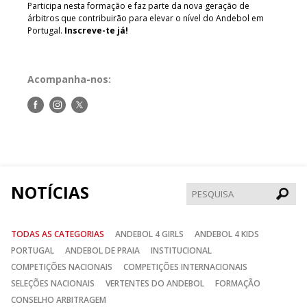
Participa nesta formação e faz parte da nova geração de
árbitros que contribuirão para elevar o nível do Andebol em
Portugal.
Inscreve-te já!
Acompanha-nos:
Siga-
Siga-
Siga-
nos
nos
nos
no
no
no
Facebook
Instagram
Twitter
NOTÍCIAS
Pesqui
TODAS AS CATEGORIAS
ANDEBOL 4 GIRLS
ANDEBOL 4 KIDS
PORTUGAL
ANDEBOL DE PRAIA
INSTITUCIONAL
COMPETIÇÕES NACIONAIS
COMPETIÇÕES INTERNACIONAIS
SELEÇÕES NACIONAIS
VERTENTES DO ANDEBOL
FORMAÇÃO
CONSELHO ARBITRAGEM