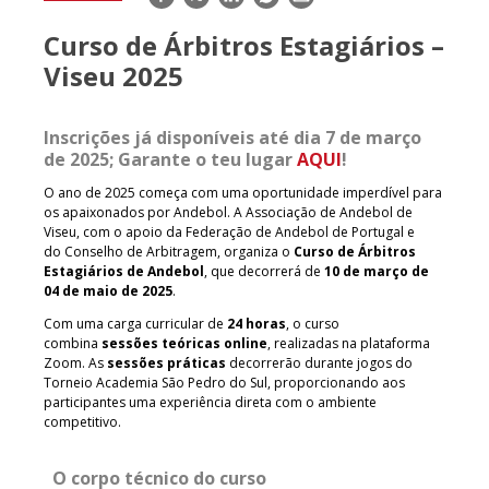
mail
Curso de Árbitros Estagiários –
Viseu 2025
Inscrições já disponíveis até dia 7 de março
de 2025; Garante o teu lugar
AQUI
!
O ano de 2025 começa com uma oportunidade imperdível para
os apaixonados por Andebol. A Associação de Andebol de
Viseu, com o apoio da Federação de Andebol de Portugal e
do Conselho de Arbitragem, organiza o
Curso de Árbitros
Estagiários de Andebol
, que decorrerá de
10 de março de
04 de maio de 2025
.
Com uma carga curricular de
24 horas
, o curso
combina
sessões teóricas online
, realizadas na plataforma
Zoom. As
sessões práticas
decorrerão durante jogos do
Torneio Academia São Pedro do Sul, proporcionando aos
participantes uma experiência direta com o ambiente
competitivo.
O corpo técnico do curso