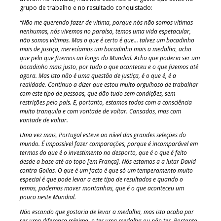
grupo de trabalho e no resultado conquistado:
“Não me querendo fazer de vítima, porque nós não somos vítimas
nenhumas, nós vivemos no paraíso, temos uma vida espetacular,
não somos vítimas. Mas o que é certo é que… talvez um bocadinho
mais de justiça, merecíamos um bocadinho mais a medalha, acho
que pelo que fizemos ao longo do Mundial. Acho que poderia ser um
bocadinho mais justo, por tudo o que aconteceu e o que fizemos até
agora. Mas isto não é uma questão de justiça, é o que é, é a
realidade. Continuo a dizer que estou muito orgulhoso de trabalhar
com este tipo de pessoas, que dão tudo sem condições, sem
restrições pelo país. E, portanto, estamos todos com a consciência
muito tranquila e com vontade de voltar. Cansados, mas com
vontade de voltar.
Uma vez mais, Portugal esteve ao nível das grandes seleções do
mundo. É impossível fazer comparações, porque é incomparável em
termos do que é o investimento no desporto, que é o que é feito
desde a base até ao topo [em França]. Nós estamos a a lutar David
contra Golias. O que é um facto é que só um temperamento muito
especial é que pode levar a este tipo de resultados e quando o
temos, podemos mover montanhas, que é o que aconteceu um
pouco neste Mundial.
Não escondo que gostaria de levar a medalha, mas isto acaba por
ser uma diferença mínima, o ter uma medalha ou não ter. Portanto,