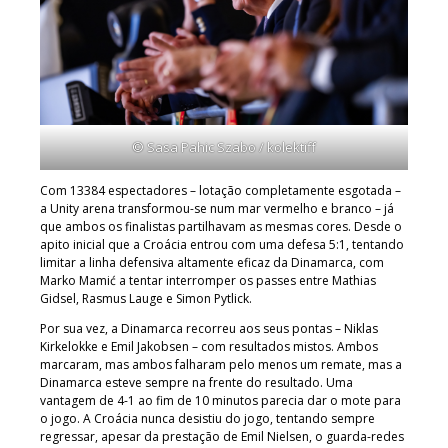
© Sasa Pahic Szabo / kolektiff
Com 13384 espectadores – lotação completamente esgotada –
a Unity arena transformou-se num mar vermelho e branco – já
que ambos os finalistas partilhavam as mesmas cores. Desde o
apito inicial que a Croácia entrou com uma defesa 5:1, tentando
limitar a linha defensiva altamente eficaz da Dinamarca, com
Marko Mamić a tentar interromper os passes entre Mathias
Gidsel, Rasmus Lauge e Simon Pytlick.
Por sua vez, a Dinamarca recorreu aos seus pontas – Niklas
Kirkelokke e Emil Jakobsen – com resultados mistos. Ambos
marcaram, mas ambos falharam pelo menos um remate, mas a
Dinamarca esteve sempre na frente do resultado. Uma
vantagem de 4-1 ao fim de 10 minutos parecia dar o mote para
o jogo. A Croácia nunca desistiu do jogo, tentando sempre
regressar, apesar da prestação de Emil Nielsen, o guarda-redes