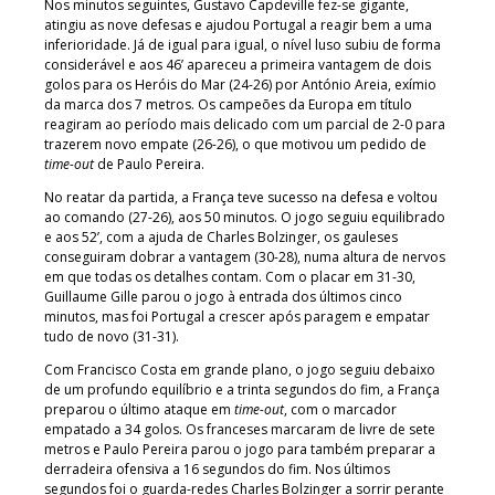
Nos minutos seguintes, Gustavo Capdeville fez-se gigante,
atingiu as nove defesas e ajudou Portugal a reagir bem a uma
inferioridade. Já de igual para igual, o nível luso subiu de forma
considerável e aos 46’ apareceu a primeira vantagem de dois
golos para os Heróis do Mar (24-26) por António Areia, exímio
da marca dos 7 metros. Os campeões da Europa em título
reagiram ao período mais delicado com um parcial de 2-0 para
trazerem novo empate (26-26), o que motivou um pedido de
time-out
de Paulo Pereira.
No reatar da partida, a França teve sucesso na defesa e voltou
ao comando (27-26), aos 50 minutos. O jogo seguiu equilibrado
e aos 52’, com a ajuda de Charles Bolzinger, os gauleses
conseguiram dobrar a vantagem (30-28), numa altura de nervos
em que todas os detalhes contam. Com o placar em 31-30,
Guillaume Gille parou o jogo à entrada dos últimos cinco
minutos, mas foi Portugal a crescer após paragem e empatar
tudo de novo (31-31).
Com Francisco Costa em grande plano, o jogo seguiu debaixo
de um profundo equilíbrio e a trinta segundos do fim, a França
preparou o último ataque em
time-out
, com o marcador
empatado a 34 golos. Os franceses marcaram de livre de sete
metros e Paulo Pereira parou o jogo para também preparar a
derradeira ofensiva a 16 segundos do fim. Nos últimos
segundos foi o guarda-redes Charles Bolzinger a sorrir perante