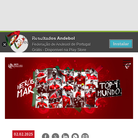
Resultados Andebol
Instalar
Federação de Andebol de Portugal
Grátis - Disponivel na Play Store
02.02.2025
Facebook
Twitter
LinkedIn
WhatsApp
E-