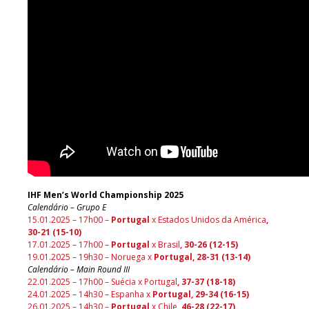
IHF Men’s World Championship 2025
Calendário – Grupo E
15.01.2025 – 17h00 –
Portugal
x Estados Unidos da América
,
30-21 (15-10)
17.01.2025 – 17h00 –
Portugal
x Brasil
, 30-26 (12-15)
19.01.2025 – 19h30 – Noruega x
Portugal, 28-31 (13-14)
Calendário – Main Round III
22.01.2025 – 17h00 – Suécia x Portugal
, 37-37 (18-18)
24.01.2025 – 14h30 – Espanha x
Portugal, 29-34 (16-15)
26.01.2025 – 14h30 –
Portugal
x Chile
, 46-28 (22-17)