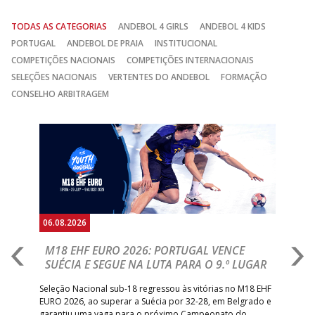
TODAS AS CATEGORIAS
ANDEBOL 4 GIRLS
ANDEBOL 4 KIDS
PORTUGAL
ANDEBOL DE PRAIA
INSTITUCIONAL
COMPETIÇÕES NACIONAIS
COMPETIÇÕES INTERNACIONAIS
SELEÇÕES NACIONAIS
VERTENTES DO ANDEBOL
FORMAÇÃO
CONSELHO ARBITRAGEM
Anterior
Seguin
05.08.2026
05.
RESPECT YOUR TALENT: PORTUGAL
M
AR
REPRESENTADO POR CINCO ATLETAS
R
 EHF
Santiago Póvoas, Vasco Conceição, Nuno Marques, Miguel
Sele
o e
Figueiredo e Rodrigo Leite participaram na iniciativa
quin
promovida pela EHF, que reuniu alguns dos maiores
defr