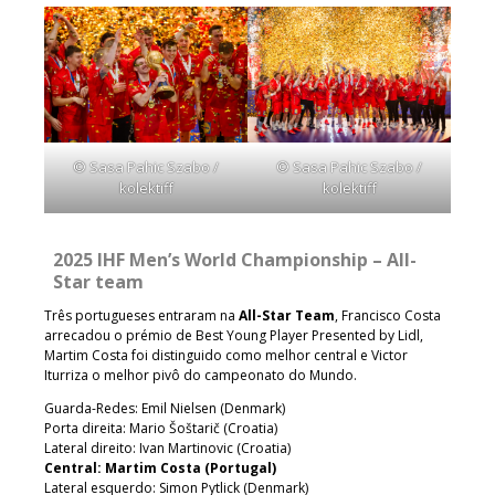
© Sasa Pahic Szabo /
© Sasa Pahic Szabo /
kolektiff
kolektiff
2025 IHF Men’s World Championship – All-
Star team
Três portugueses entraram na
All-Star Team
, Francisco Costa
arrecadou o prémio de Best Young Player Presented by Lidl,
Martim Costa foi distinguido como melhor central e Victor
Iturriza o melhor pivô do campeonato do Mundo.
Guarda-Redes: Emil Nielsen (Denmark)
Porta direita: Mario Šoštarič (Croatia)
Lateral direito: Ivan Martinovic (Croatia)
Central: Martim Costa (Portugal)
Lateral esquerdo: Simon Pytlick (Denmark)