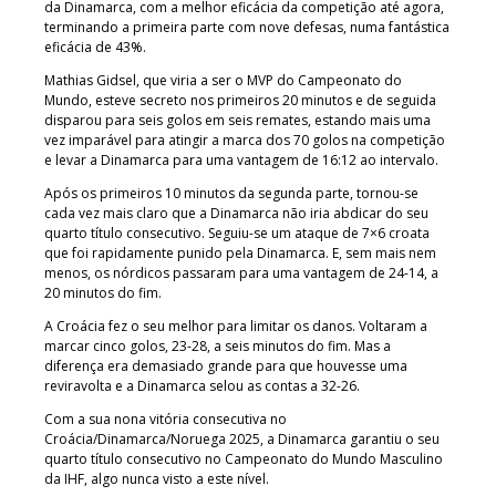
da Dinamarca, com a melhor eficácia da competição até agora,
terminando a primeira parte com nove defesas, numa fantástica
eficácia de 43%.
Mathias Gidsel, que viria a ser o MVP do Campeonato do
Mundo, esteve secreto nos primeiros 20 minutos e de seguida
disparou para seis golos em seis remates, estando mais uma
vez imparável para atingir a marca dos 70 golos na competição
e levar a Dinamarca para uma vantagem de 16:12 ao intervalo.
Após os primeiros 10 minutos da segunda parte, tornou-se
cada vez mais claro que a Dinamarca não iria abdicar do seu
quarto título consecutivo. Seguiu-se um ataque de 7×6 croata
que foi rapidamente punido pela Dinamarca. E, sem mais nem
menos, os nórdicos passaram para uma vantagem de 24-14, a
20 minutos do fim.
A Croácia fez o seu melhor para limitar os danos. Voltaram a
marcar cinco golos, 23-28, a seis minutos do fim. Mas a
diferença era demasiado grande para que houvesse uma
reviravolta e a Dinamarca selou as contas a 32-26.
Com a sua nona vitória consecutiva no
Croácia/Dinamarca/Noruega 2025, a Dinamarca garantiu o seu
quarto título consecutivo no Campeonato do Mundo Masculino
da IHF, algo nunca visto a este nível.