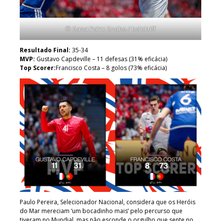
© Sasa Pahic Szabo / kolektiff
Resultado Final:
35-34
MVP:
Gustavo Capdeville – 11 defesas (31% eficácia)
Top Scorer:
Francisco Costa – 8 golos (73% eficácia)
Paulo Pereira, Selecionador Nacional, considera que os Heróis
do Mar mereciam ‘um bocadinho mais’ pelo percurso que
tiveram no Mundial, mas não esconde o orgulho que sente no