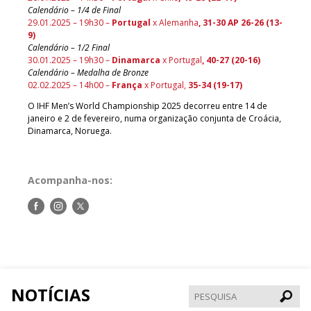
Calendário – 1/4 de Final
29.01.2025 – 19h30 –
Portugal
x Alemanha
, 31-30 AP 26-26 (13-
9)
Calendário – 1/2 Final
30.01.2025 – 19h30 –
Dinamarca
x Portugal
, 40-27 (20-16)
Calendário – Medalha de Bronze
02.02.2025 – 14h00 –
França
x Portugal,
35-34 (19-17)
O IHF Men’s World Championship 2025 decorreu entre 14 de
janeiro e 2 de fevereiro, numa organização conjunta de Croácia,
Dinamarca, Noruega.
Acompanha-nos:
Siga-
Siga-
Siga-
nos
nos
nos
no
no
no
Facebook
Instagram
Twitter
NOTÍCIAS
Pesqui