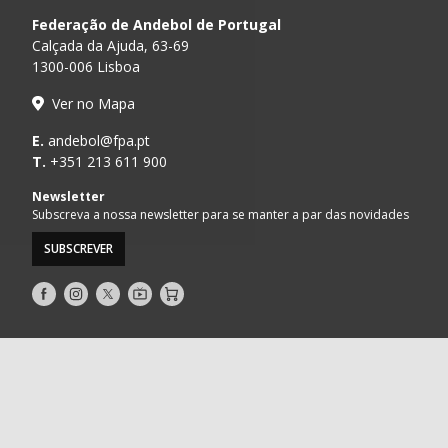
Federação de Andebol de Portugal
Calçada da Ajuda, 63-69
1300-006 Lisboa
Ver no Mapa
E.
andebol@fpa.pt
T.
+351 213 611 900
Newsletter
Subscreva a nossa newsletter para se manter a par das novidades
SUBSCREVER
Siga-
Siga-
Siga-
AndebolTV
Loja
nos
nos
nos
no
no
no
Facebook
Instagram
Twitter