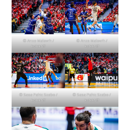
© Anze Malovrh /
© Anze Malovrh /
kolektiff
kolektiff
© Sasa Pahic Szabo /
© Sasa Pahic Szabo /
kolektiff
kolektiff