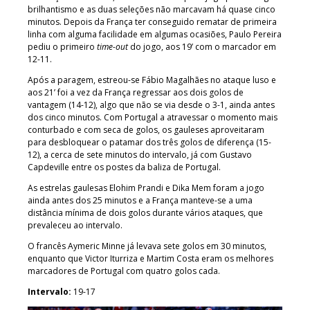
brilhantismo e as duas seleções não marcavam há quase cinco
minutos. Depois da França ter conseguido rematar de primeira
linha com alguma facilidade em algumas ocasiões, Paulo Pereira
pediu o primeiro
time-out
do jogo, aos 19’ com o marcador em
12-11.
Após a paragem, estreou-se Fábio Magalhães no ataque luso e
aos 21’ foi a vez da França regressar aos dois golos de
vantagem (14-12), algo que não se via desde o 3-1, ainda antes
dos cinco minutos. Com Portugal a atravessar o momento mais
conturbado e com seca de golos, os gauleses aproveitaram
para desbloquear o patamar dos três golos de diferença (15-
12), a cerca de sete minutos do intervalo, já com Gustavo
Capdeville entre os postes da baliza de Portugal.
As estrelas gaulesas Elohim Prandi e Dika Mem foram a jogo
ainda antes dos 25 minutos e a França manteve-se a uma
distância mínima de dois golos durante vários ataques, que
prevaleceu ao intervalo.
O francês Aymeric Minne já levava sete golos em 30 minutos,
enquanto que Victor Iturriza e Martim Costa eram os melhores
marcadores de Portugal com quatro golos cada.
Intervalo:
19-17