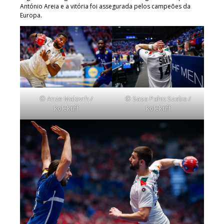
António Areia e a vitória foi assegurada pelos campeões da
Europa.
© Anze Malovrh /
© Sasa Pahic Szabo /
kolektiff
kolektiff