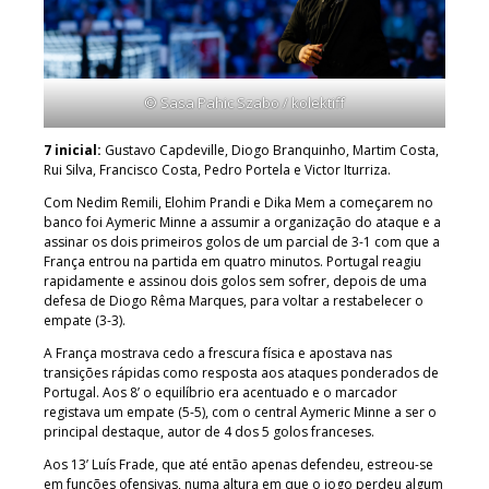
© Sasa Pahic Szabo / kolektiff
7 inicial:
Gustavo Capdeville, Diogo Branquinho, Martim Costa,
Rui Silva, Francisco Costa, Pedro Portela e Victor Iturriza.
Com Nedim Remili, Elohim Prandi e Dika Mem a começarem no
banco foi Aymeric Minne a assumir a organização do ataque e a
assinar os dois primeiros golos de um parcial de 3-1 com que a
França entrou na partida em quatro minutos. Portugal reagiu
rapidamente e assinou dois golos sem sofrer, depois de uma
defesa de Diogo Rêma Marques, para voltar a restabelecer o
empate (3-3).
A França mostrava cedo a frescura física e apostava nas
transições rápidas como resposta aos ataques ponderados de
Portugal. Aos 8’ o equilíbrio era acentuado e o marcador
registava um empate (5-5), com o central Aymeric Minne a ser o
principal destaque, autor de 4 dos 5 golos franceses.
Aos 13’ Luís Frade, que até então apenas defendeu, estreou-se
em funções ofensivas, numa altura em que o jogo perdeu algum