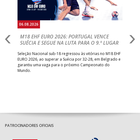
06.08.2026
05.
M18 EHF EURO 2026: PORTUGAL VENCE
R
SUÉCIA E SEGUE NA LUTA PARA O 9.º LUGAR
R
bre
Seleção Nacional sub-18 regressou às vitórias no M18 EHF
San
EURO 2026, ao superar a Suécia por 32-28, em Belgrado e
Figu
garantiu uma vaga para o próximo Campeonato do
pro
Mundo.
tal
PATROCINADORES OFICIAIS