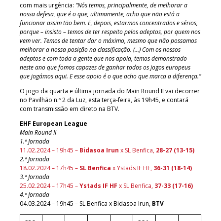
com mais urgência:
“Nós temos, principalmente, de melhorar a
nossa defesa, que é o que, ultimamente, acho que não está a
funcionar assim tão bem. E, depois, estarmos concentrados e sérios,
porque – insisto – temos de ter respeito pelos adeptos, por quem nos
vem ver. Temos de tentar dar o máximo, mesmo que não possamos
melhorar a nossa posição na classificação. (…) Com os nossos
adeptos e com toda a gente que nos apoia, temos demonstrado
neste ano que fomos capazes de ganhar todos os jogos europeus
que jogámos aqui. E esse apoio é o que acho que marca a diferença.”
O jogo da quarta e última jornada do Main Round II vai decorrer
no Pavilhão n.º 2 da Luz, esta terça-feira, às 19h45, e contará
com transmissão em direto na BTV.
EHF European League
Main Round II
1.ª Jornada
11.02.2024 – 19h45 –
Bidasoa Irun
x SL Benfica,
28-27 (13-15)
2.ª Jornada
18.02.2024 – 17h45 –
SL Benfica
x Ystads IF HF,
36-31 (18-14)
3.ª Jornada
25.02.2024 – 17h45 –
Ystads IF HF
x SL Benfica,
37-33 (17-16)
4.ª Jornada
04.03.2024 – 19h45 – SL Benfica x Bidasoa Irun,
BTV