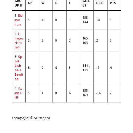
GRO
GOA
GP
W
D
L
DIFF
PTS
UP II
LS
1.
Bid
158 :
asoa
5
4
0
1
14
8
144
Irun
2.
Li
moges
165 :
5
3
0
2
2
6
Hand
163
ball
3.
Sp
ort
Lisb
161 :
5
2
0
3
-2
4
oa e
163
Benfi
ca
4.
Yst
155 :
ads IF
5
1
0
4
-14
2
169
HF
Fotografia: © SL Benfica