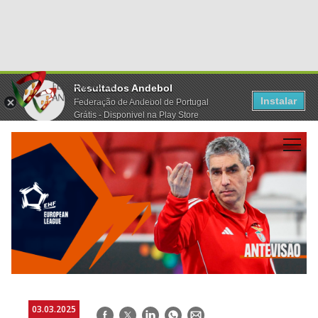
Resultados Andebol
Instalar
Federação de Andebol de Portugal
Grátis - Disponivel na Play Store
03.03.2025
Facebook
Twitter
LinkedIn
WhatsApp
E-