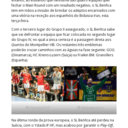
entanto, acreditando que nenhuma das quatro equipas quer
fechar o Main Round com um resultado negativo, o SL Benfica
tem em mãos a missão de brindar os adeptos encarnados com
uma vitória na receção aos espanhóis do Bidasoa Irun, esta
terça-feira.
Com o terceiro lugar do Grupo II assegurado, o SL Benfica sabe
que vai defrontar a equipa que ficar colocada no segundo lugar
do Grupo IV, no qual a única certeza é a passagem direta aos
Quartos
do Montpellier HB. Os restantes três emblemas
poderão cruzar caminhos com as águias na fase seguinte: GOG
(Dinamarca), HC Kriens-Luzern (Suíça) ou Fraikin BM. Granollers
(Espanha).
© Ystads IF HF
© Bidasoa Irun
Na última ronda da prova europeia, o SL Benfica até perdeu na
Suécia, com o Ystads IF HF, mas acabou por garantir o
Play-Off
,