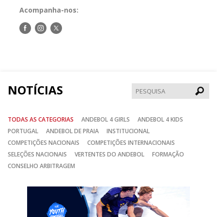
Acompanha-nos:
Siga-
Siga-
Siga-
nos
nos
nos
no
no
no
Facebook
Instagram
Twitter
NOTÍCIAS
Pesqui
TODAS AS CATEGORIAS
ANDEBOL 4 GIRLS
ANDEBOL 4 KIDS
PORTUGAL
ANDEBOL DE PRAIA
INSTITUCIONAL
COMPETIÇÕES NACIONAIS
COMPETIÇÕES INTERNACIONAIS
SELEÇÕES NACIONAIS
VERTENTES DO ANDEBOL
FORMAÇÃO
CONSELHO ARBITRAGEM
Anterior
Seguin