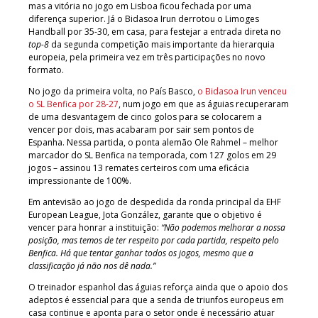
mas a vitória no jogo em Lisboa ficou fechada por uma
diferença superior. Já o Bidasoa Irun derrotou o Limoges
Handball por 35-30, em casa, para festejar a entrada direta no
top-8
da segunda competição mais importante da hierarquia
europeia, pela primeira vez em três participações no novo
formato.
No jogo da primeira volta, no País Basco,
o Bidasoa Irun venceu
o SL Benfica por 28-27
, num jogo em que as águias recuperaram
de uma desvantagem de cinco golos para se colocarem a
vencer por dois, mas acabaram por sair sem pontos de
Espanha. Nessa partida, o ponta alemão Ole Rahmel – melhor
marcador do SL Benfica na temporada, com 127 golos em 29
jogos – assinou 13 remates certeiros com uma eficácia
impressionante de 100%.
Em antevisão ao jogo de despedida da ronda principal da EHF
European League, Jota González, garante que o objetivo é
vencer para honrar a instituição:
“Não podemos melhorar a nossa
posição, mas temos de ter respeito por cada partida, respeito pelo
Benfica. Há que tentar ganhar todos os jogos, mesmo que a
classificação já não nos dê nada.”
O treinador espanhol das águias reforça ainda que o apoio dos
adeptos é essencial para que a senda de triunfos europeus em
casa continue e aponta para o setor onde é necessário atuar