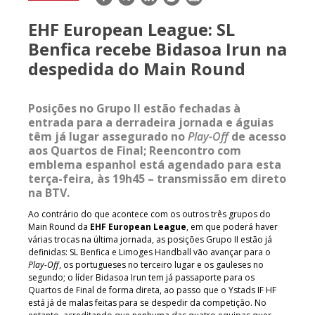
mail
EHF European League: SL
Benfica recebe Bidasoa Irun na
despedida do Main Round
Posições no Grupo II estão fechadas à
entrada para a derradeira jornada e águias
têm já lugar assegurado no
Play-Off
de acesso
aos Quartos de Final; Reencontro com
emblema espanhol está agendado para esta
terça-feira, às 19h45 – transmissão em direto
na BTV.
Ao contrário do que acontece com os outros três grupos do
Main Round da
EHF European League
, em que poderá haver
várias trocas na última jornada, as posições Grupo II estão já
definidas: SL Benfica e Limoges Handball vão avançar para o
Play-Off
, os portugueses no terceiro lugar e os gauleses no
segundo; o líder Bidasoa Irun tem já passaporte para os
Quartos de Final de forma direta, ao passo que o Ystads IF HF
está já de malas feitas para se despedir da competição. No