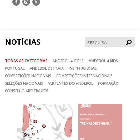
Siga-
Siga-
Siga-
nos
nos
nos
no
no
no
Facebook
Instagram
Twitter
NOTÍCIAS
Pesqui
TODAS AS CATEGORIAS
ANDEBOL 4 GIRLS
ANDEBOL 4 KIDS
PORTUGAL
ANDEBOL DE PRAIA
INSTITUCIONAL
COMPETIÇÕES NACIONAIS
COMPETIÇÕES INTERNACIONAIS
SELEÇÕES NACIONAIS
VERTENTES DO ANDEBOL
FORMAÇÃO
CONSELHO ARBITRAGEM
Anterior
Seguin