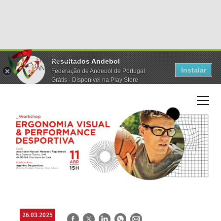
Resultados Andebol
Instalar
Federação de Andebol de Portugal
Grátis - Disponivel na Play Store
26.03.2025
Facebook
Twitter
LinkedIn
WhatsApp
E-