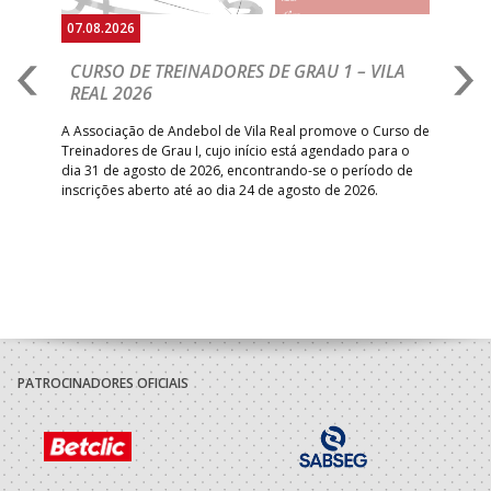
07.08.2026
07.
CURSO DE TREINADORES DE GRAU 1 – VILA
M
REAL 2026
N
S
A Associação de Andebol de Vila Real promove o Curso de
Treinadores de Grau I, cujo início está agendado para o
Gol
dia 31 de agosto de 2026, encontrando-se o período de
pont
inscrições aberto até ao dia 24 de agosto de 2026.
desv
foco
PATROCINADORES OFICIAIS