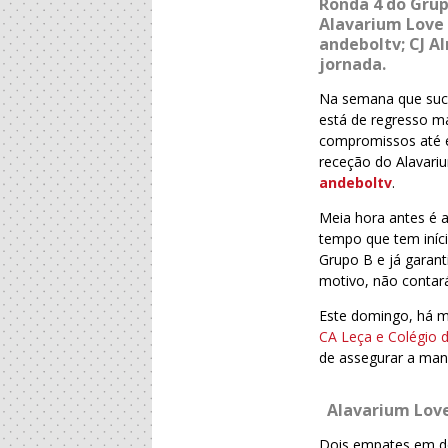
Ronda 4 do Grup
Alavarium Love 
andeboltv; CJ A
jornada.
Na semana que suc
está de regresso m
compromissos até e
receção do Alavari
andeboltv
.
Meia hora antes é a
tempo que tem iníci
Grupo B e já garant
motivo, não contar
Este domingo, há m
CA Leça e Colégio 
de assegurar a manu
Alavarium Love
Dois empates em do