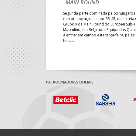
É E SEGUE NA LUTA
MAIN ROUND
R CLASSIFICAÇÃO
Segunda parte dominada pelos húngaros 
derrota portuguesa por 35-45, na estreia
Grupo II da Main Round do Europeu Sub-1
enceu a Guiné por 28-23, em
Masculino, em Belgrado. Equipa das Quina
rnada do Grupo II da
a entrar em campo esta terça-feira, pelas
 Mundial de sub-18 Feminino,
horas.
énia. Equipa das Quinas volta
sta quinta-feira.
PATROCINADORES OFICIAIS