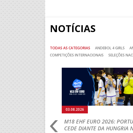
NOTÍCIAS
TODAS AS CATEGORIAS
ANDEBOL 4 GIRLS
A
COMPETIÇÕES INTERNACIONAIS
SELEÇÕES NAC
Anterior
03.08.2026
RLD
M18 EHF EURO 2026: PORT
IP: PORTUGAL
CEDE DIANTE DA HUNGRIA 