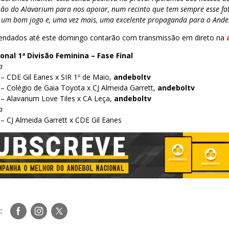
ão do Alavarium para nos apoiar, num recinto que tem sempre esse fat
a um bom jogo e, uma vez mais, uma excelente propaganda para o Ande
endados até este domingo contarão com transmissão em direto na
al 1ª Divisão Feminina – Fase Final
a
– CDE Gil Eanes x SIR 1º de Maio,
andeboltv
– Colégio de Gaia Toyota x CJ Almeida Garrett,
andeboltv
– Alavarium Love Tiles x CA Leça,
andeboltv
a
– CJ Almeida Garrett x CDE Gil Eanes
Siga-
Siga-
Siga-
:
nos
nos
nos