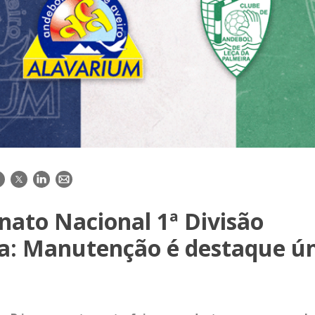
acebook
Twitter
LinkedIn
E-
mail
ato Nacional 1ª Divisão
a: Manutenção é destaque ún