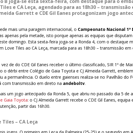
o B joga-se esta sexta-feira, com destaque para o emb
Tiles e CA Leça, agendado para as 18h30 – transmissão 
lmeida Garrett e CDE Gil Eanes protagonizam jogo antec
ede mais uma paragem internacional, o
Campeonato Nacional 1ª 
as apenas pela metade, isto porque apenas as equipas que disputam
ste domingo. Esta sexta-feira joga-se a Ronda 4, com o destaque ma
um Love Tiles ao CA Leça, marcada para as 18h30 – transmissão em 
 vez de do CDE Gil Eanes receber o último classificado, SIR 1º de M
o o dérbi entre Colégio de Gaia Toyota e CJ Almeida Garrett, emblem
iu a permanência. O duelo entre gaienses realiza-se no Pavilhão do F
á com transmissão em direto na
andeboltv
.
ais um jogo antecipado da Ronda 5, que abriu no passado dia 5 de a
de Gaia Toyota
: o CJ Almeida Garrett recebe o CDE Gil Eanes, equip
tenção, partir das 16h30.
 Tiles – CA Leça
is jogos. O primeiro em Leça da Palmeira (25-25) e o segundo em Av