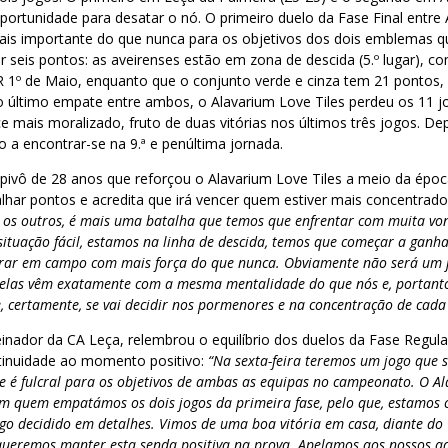
ortunidade para desatar o nó. O primeiro duelo da Fase Final entre
ais importante do que nunca para os objetivos dos dois emblemas qu
 seis pontos: as aveirenses estão em zona de descida (5.º lugar), 
R 1º de Maio, enquanto que o conjunto verde e cinza tem 21 pontos
o último empate entre ambos, o Alavarium Love Tiles perdeu os 11 j
e mais moralizado, fruto de duas vitórias nos últimos três jogos. De
o a encontrar-se na 9.ª e penúltima jornada.
 pivô de 28 anos que reforçou o Alavarium Love Tiles a meio da épo
lhar pontos e acredita que irá vencer quem estiver mais concentrad
 os outros, é mais uma batalha que temos que enfrentar com muita vo
tuação fácil, estamos na linha de descida, temos que começar a ganhar
rar em campo com mais força do que nunca. Obviamente não será um j
 elas vêm exatamente com a mesma mentalidade do que nós e, portanto
, certamente, se vai decidir nos pormenores e na concentração de cada
inador da CA Leça, relembrou o equilíbrio dos duelos da Fase Regula
tinuidade ao momento positivo:
“Na sexta-feira teremos um jogo que s
e é fulcral para os objetivos de ambas as equipas no campeonato. O Al
om quem empatámos os dois jogos da primeira fase, pelo que, estamos c
go decidido em detalhes. Vimos de uma boa vitória em casa, diante do 
 queremos manter esta senda positiva na prova. Apelamos aos nossos ad