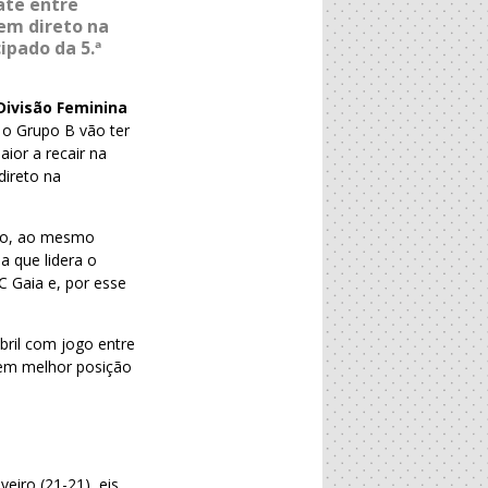
ate entre
em direto na
ipado da 5.ª
Divisão Feminina
 o Grupo B vão ter
ior a recair na
direto na
aio, ao mesmo
a que lidera o
C Gaia e, por esse
bril com jogo entre
a em melhor posição
eiro (21-21), eis