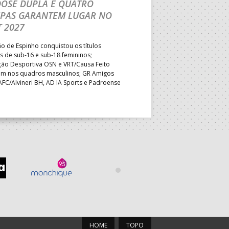
DOSE DUPLA E QUATRO
TÍTULO INÉDITO EM
IPAS GARANTEM LUGAR NO
Formação de Leiria superou o
 2027
shoot-out e sagrou-se Campeã
primeira vez; Associação Desp
 de Espinho conquistou os títulos
primeiro desaire mas manteve 
s de sub-16 e sub-18 femininos;
no quadro feminino, num dia q
ção Desportiva OSN e VRT/Causa Feito
descidas e as vagas para o PB
ram nos quadros masculinos; GR Amigos
AFC/Alvineri BH, AD IA Sports e Padroense
asseguraram o direito desportivo de
ar no Portugal Beach Handball Tour 2027.
HOME
TOPO