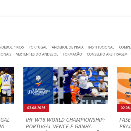
no
no
no
Facebook
Instagram
Twitter
NDEBOL 4 KIDS
PORTUGAL
ANDEBOL DE PRAIA
INSTITUCIONAL
COMPE
IONAIS
VERTENTES DO ANDEBOL
FORMAÇÃO
CONSELHO ARBITRAGEM
03.08.2026
02.08
UGAL
IHF W18 WORLD CHAMPIONSHIP:
FASE
NA
PORTUGAL VENCE E GANHA
PRAI