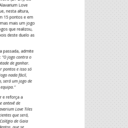
 Alavarium Love
e, nesta altura,
com 15 pontos e em
, mas mais um jogo
ogos que realizou,
pois deste duelo as
ca passada, admite
o:
“O jogo contra o
ntade de ganhar.
 pontos e isso só
ogo nada fácil,
, será um jogo de
 equipa.”
r e reforça a
e antevê de
avarium Love Tiles
ientes que será,
Colégio de Gaia
eptos, que se