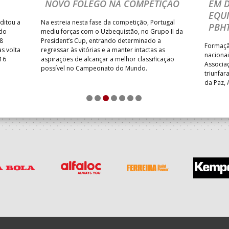
NOVO FÔLEGO NA COMPETIÇÃO
EM 
EQU
ditou a
Na estreia nesta fase da competição, Portugal
PBHT
 do
mediu forças com o Uzbequistão, no Grupo II da
8
President’s Cup, entrando determinado a
Formação
s volta
regressar às vitórias e a manter intactas as
nacionai
 16
aspirações de alcançar a melhor classificação
Associa
possível no Campeonato do Mundo.
triunfa
da Paz, 
FC – AP 
1
2
3
4
5
6
7
particip