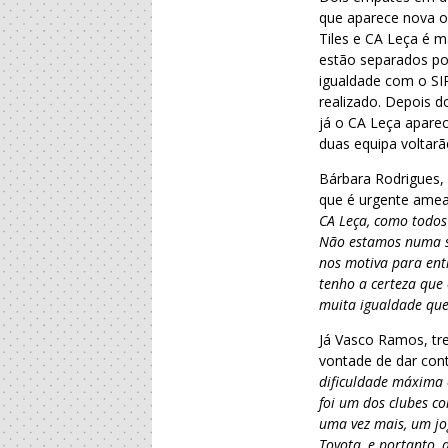
que aparece nova op
Tiles e CA Leça é m
estão separados por
igualdade com o SI
realizado. Depois d
já o CA Leça aparec
duas equipa voltarã
Bárbara Rodrigues,
que é urgente amea
CA Leça, como todos
Não estamos numa si
nos motiva para ent
tenho a certeza que
muita igualdade que
Já Vasco Ramos, tre
vontade de dar con
dificuldade máxima 
foi um dos clubes c
uma vez mais, um jo
Toyota, e portanto,