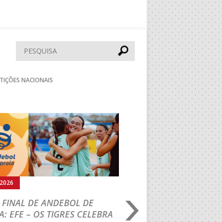
Pesquisar
TIÇÕES NACIONAIS
Seguinte
.2026
02.08.2026
 FINAL DE ANDEBOL DE
PORTUGAL BEACH H
A: EFE – OS TIGRES CELEBRA
TOUR: VRT/LEMAR 